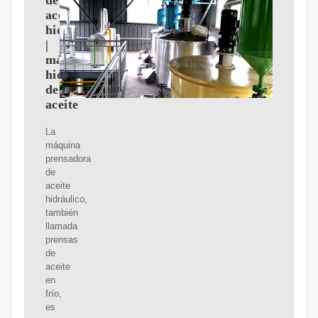
de
aceite
hidráulica
|
máquina
hidráulica
de
aceite
La
máquina
prensadora
de
aceite
hidráulico,
también
llamada
prensas
de
aceite
en
frío,
es