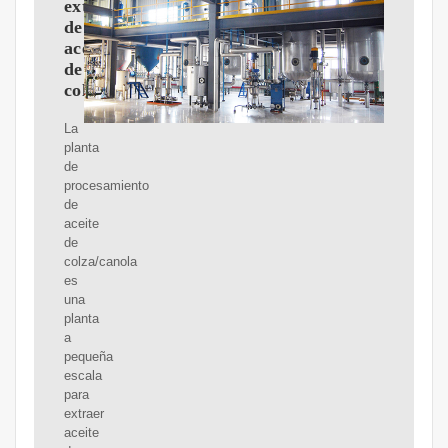
extracción
de
aceite
de
colza/canola_Prensa
La
planta
de
procesamiento
de
aceite
de
colza/canola
es
una
planta
a
pequeña
escala
para
extraer
aceite