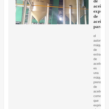
de
aceite,
expulso
de
aceite
para
el
automatico
máquina
de
extracción
de
aceite
es
una
máquina
prensadora
de
aceite
comestible
que
exprime