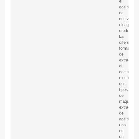
el
aceite
de
cultivos
oleaginoso
crudos.Se
las
diferentes
formas
de
extraer
el
aceite,
existen
dos
tipos
de
máquinas
extractora
de
aceite.
uno
es
un