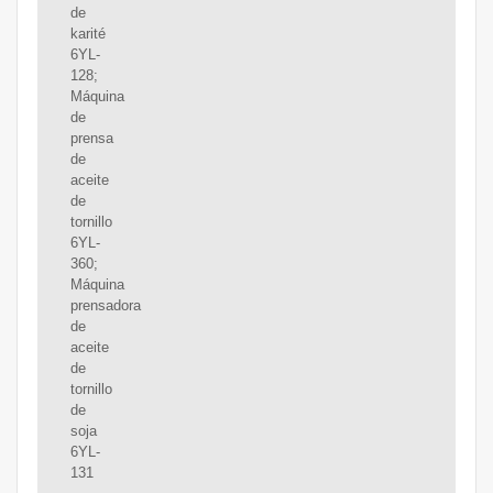
de
karité
6YL-
128;
Máquina
de
prensa
de
aceite
de
tornillo
6YL-
360;
Máquina
prensadora
de
aceite
de
tornillo
de
soja
6YL-
131