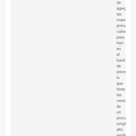
de
agregar
las
materias
primas
calientes
para
freír
en
el
barril
de
prensado,
lo
que
tiene
las
ventajas
de
un
proceso
simple,
alto
rendimient