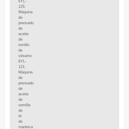
6YL-
125;
Máquina
de
prensado
de
aceite
de
tornillo
de
sésamo
6YL-
121;
Máquina
de
prensado
de
aceite
de
semilla
de
té
de
manteca