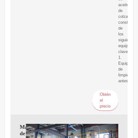
aceite
de
colza
consta
de
los
siguientes
equipos
clave:
1.
Equipo
de
limpieza:
antes
Obtén
el
precio
Máquina
de