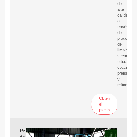
de
alta
calidad
a
través
de
procesos
de
limpieza,
secado,
trituración,
cocción,
prensado
y
refinación.
Obtén
el
precio
Prensa