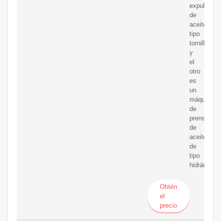
expulsor
de
aceite
tipo
tornillo,
y
el
otro
es
un
máquina
de
prensa
de
aceite
de
tipo
hidráulico.
Obtén
el
precio