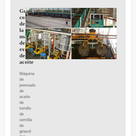
Guía
completa
de
la
máquina
de
extracción
de
aceite
Máquina
de
prensado
de
aceite
de
tornillo
de
semilla
de
girasol