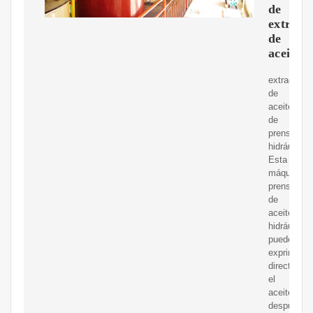
de
extracc
de
aceite
extracción
de
aceite
de
prensa
hidráulica.
Esta
máquina
prensadora
de
aceite
hidráulica
puede
exprimir
directamen
el
aceite
después