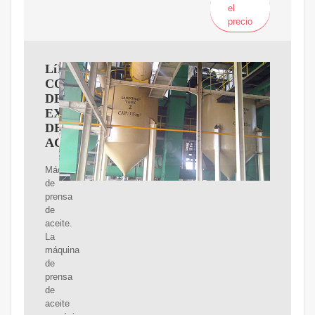
el
precio
LíNEA
COMPLETA
DE
EXTRACCIóN
DE
ACEITE
Máquina
de
prensa
de
aceite.
La
máquina
de
prensa
de
aceite