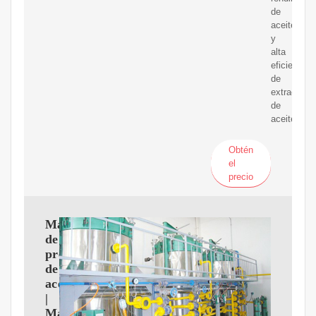
de
aceite
y
alta
eficiencia
de
extracción
de
aceite.
Obtén
el
precio
Máquina
de
prensa
de
aceite
|
Máquina