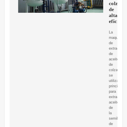
colza
de
alta
eficienc
La
maquinaria
de
extracción
de
aceite
de
colza
se
utiliza
principalm
para
extraer
aceite
de
la
semilla
de