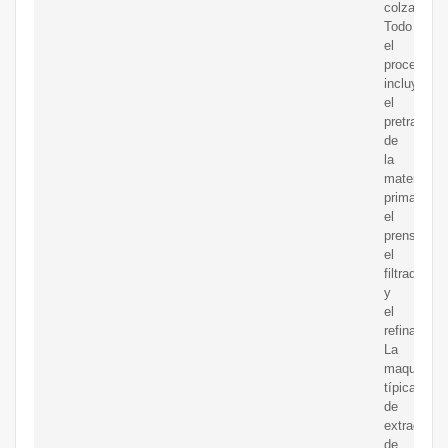
colza.
Todo
el
proceso
incluye
el
pretratami
de
la
materia
prima,
el
prensado,
el
filtrado
y
el
refinado.
La
maquinaria
típica
de
extracción
de