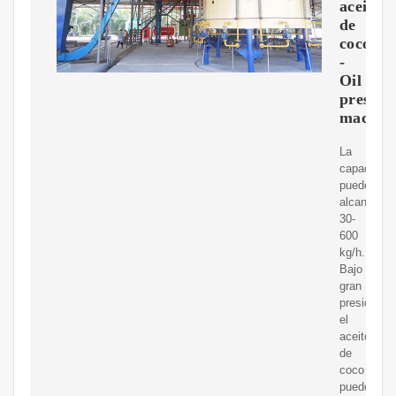
aceite
de
coco
-
Oil
press
machin
La
capacidad
puede
alcanzar
30-
600
kg/h.
Bajo
gran
presión,
el
aceite
de
coco
puede