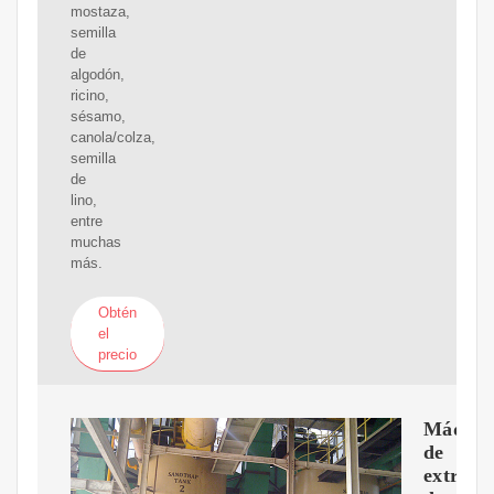
mostaza,
semilla
de
algodón,
ricino,
sésamo,
canola/colza,
semilla
de
lino,
entre
muchas
más.
Obtén
el
precio
Máquin
de
extracc