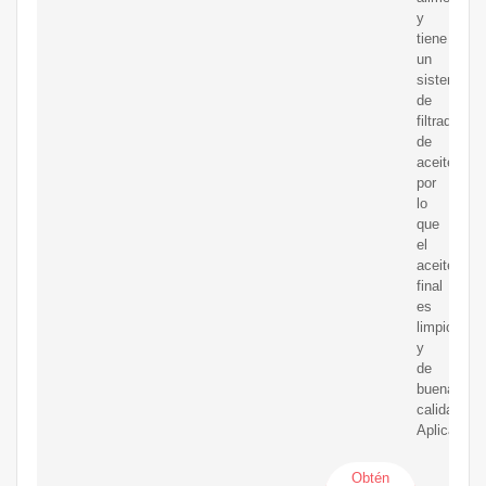
y
tiene
un
sistema
de
filtrado
de
aceite,
por
lo
que
el
aceite
final
es
limpio
y
de
buena
calidad.
Aplicación
Obtén