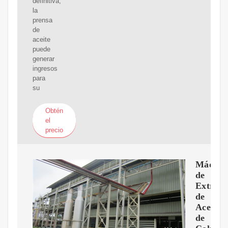
definitiva,
la
prensa
de
aceite
puede
generar
ingresos
para
su
Obtén
el
precio
Máquin
de
Extracc
de
Aceite
de