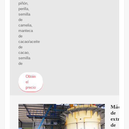
piñón,
perilla,
semilla
de
camelia,
manteca
de
cacao/aceite
de
cacao,
semilla
de
Obtén
el
precio
Máquin
de
extracc
de