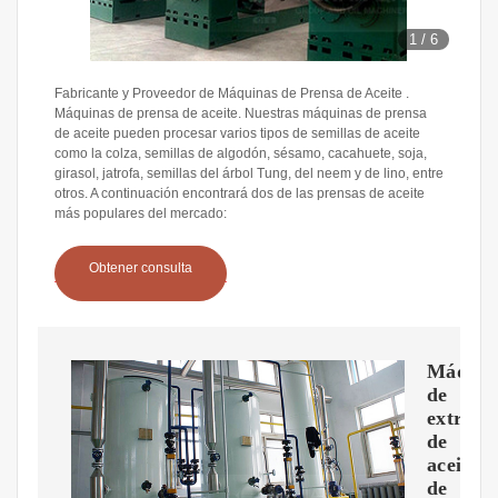
1
/
6
Fabricante y Proveedor de Máquinas de Prensa de Aceite .
Máquinas de prensa de aceite. Nuestras máquinas de prensa
de aceite pueden procesar varios tipos de semillas de aceite
como la colza, semillas de algodón, sésamo, cacahuete, soja,
girasol, jatrofa, semillas del árbol Tung, del neem y de lino, entre
otros. A continuación encontrará dos de las prensas de aceite
más populares del mercado:
Obtener consulta
Máquin
de
extracc
de
aceite
de