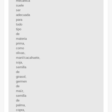
mecánica
suele
ser
adecuada
para
todo
tipo
de
materia
prima,
como
olivas,
maní/cacahuete,
soja,
semilla
de
girasol,
germen
de
maíz,
semilla
de
palma,
copra,