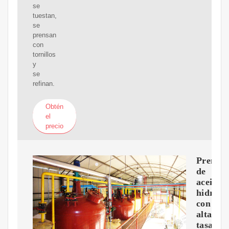
se
tuestan,
se
prensan
con
tornillos
y
se
refinan.
Obtén
el
precio
Prensa
de
aceite
hidrául
con
alta
tasa