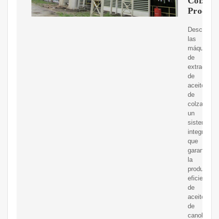
Colza:
Proceso
Descubre
las
máquinas
de
extracción
de
aceite
de
colza,
un
sistema
integral
que
garantiza
la
producción
eficiente
de
aceite
de
canola