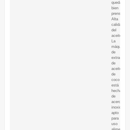
quedar
bien
prensado.
Alta
calidad
del
aceite.
La
máquina
de
extracción
de
aceite
de
coco
está
hecha
de
acero
inoxidable
apto
para
uso
alimentario