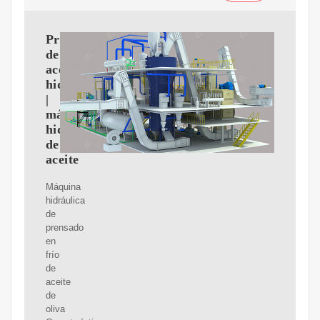
Prensa
de
aceite
hidráulica
|
máquina
hidráulica
de
aceite
Máquina
hidráulica
de
prensado
en
frío
de
aceite
de
oliva