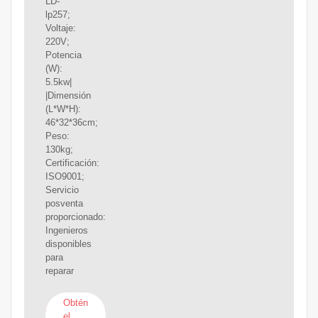
LD-
lp257;
Voltaje:
220V;
Potencia
(W):
5.5kw|
|Dimensión
(L*W*H):
46*32*36cm;
Peso:
130kg;
Certificación:
ISO9001;
Servicio
posventa
proporcionado:
Ingenieros
disponibles
para
reparar
Obtén
el