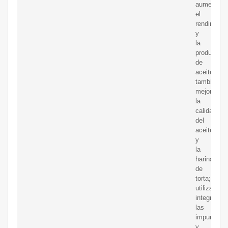
aumentar
el
rendimient
y
la
producción
de
aceite,
también
mejorar
la
calidad
del
aceite
y
la
harina
de
torta;
utilizar
integralme
las
impurezas
y