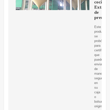
cocina
Extract
de
prensa
Este
producto
se
probó
para
certificar
que
puede
enviarse
de
manera
segura
en
su
caja
o
bolsa
original