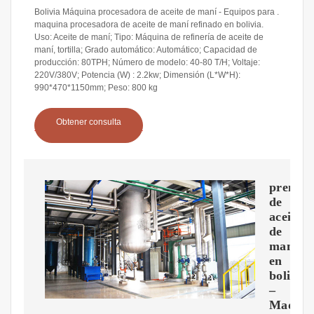
Bolivia Máquina procesadora de aceite de maní - Equipos para .
maquina procesadora de aceite de maní refinado en bolivia.
Uso: Aceite de maní; Tipo: Máquina de refinería de aceite de
maní, tortilla; Grado automático: Automático; Capacidad de
producción: 80TPH; Número de modelo: 40-80 T/H; Voltaje:
220V/380V; Potencia (W) : 2.2kw; Dimensión (L*W*H):
990*470*1150mm; Peso: 800 kg
Obtener consulta
prensa
de
aceite
de
maní
en
bolivia
–
Maquin