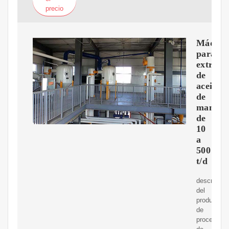
precio
Máquin
para
extracc
de
aceite
de
maní
de
10
a
500
t/d
descripció
del
productoM
de
proceso