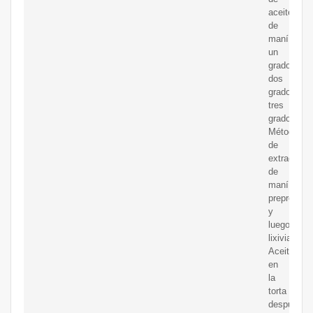
aceite
de
maní:
un
grado,
dos
grados,
tres
grados,
Método
de
extracción
de
maní:
preprensa
y
luego
lixiviación;
Aceite
en
la
torta
después