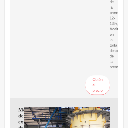
de
la
prensa:
12-
13%;
Aceite
en
la
torta
después
de
la
prensa
Obtén
el
precio
Máquina
de
extracción
de