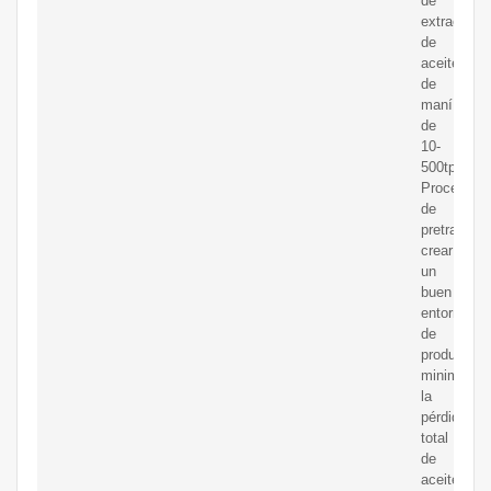
de
extracción
de
aceite
de
maní
de
10-
500tpd1.
Proceso
de
pretratamie
crear
un
buen
entorno
de
producción
minimizar
la
pérdida
total
de
aceite,