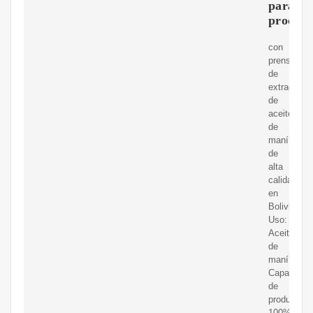
para
procesa
con
prensa
de
extracción
de
aceite
de
maní
de
alta
calidad
en
Bolivia.
Uso:
Aceite
de
maní;
Capacidad
de
producción
100%;