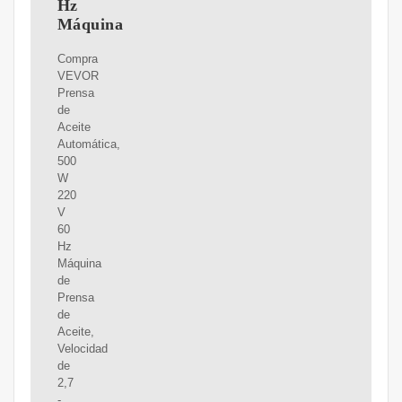
Hz
Máquina
Compra
VEVOR
Prensa
de
Aceite
Automática,
500
W
220
V
60
Hz
Máquina
de
Prensa
de
Aceite,
Velocidad
de
2,7
-