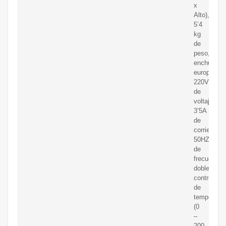
x
Alto),
5’4
kg
de
peso,
enchufe
europeo,
220V
de
voltaje,
3’5A
de
corriente,
50HZ
de
frecuencia
doble
control
de
temperatur
(0
–
200