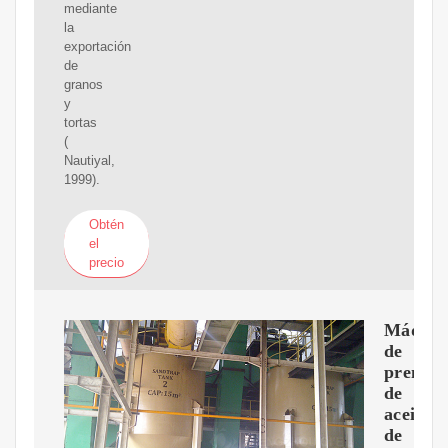
mediante
la
exportación
de
granos
y
tortas
(
Nautiyal,
1999).
Obtén
el
precio
Máquin
de
prensa
de
aceite
de