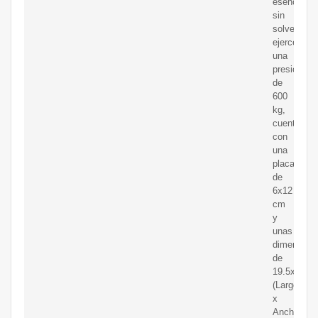
esenciales
sin
solventes,
ejerce
una
presión
de
600
kg,
cuenta
con
una
placa
de
6x12
cm
y
unas
dimension
de
19.5x13x4
(Largo
x
Ancho