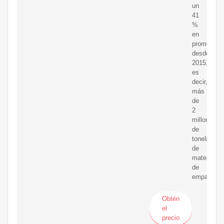
un
41
%
en
promedio
desde
2015,
es
decir,
más
de
2
millones
de
toneladas
de
material
de
empaque.
Obtén
el
precio