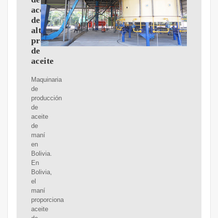
aceite
de
alta
producción
de
aceite
Maquinaria
de
producción
de
aceite
de
maní
en
Bolivia.
En
Bolivia,
el
maní
proporciona
aceite