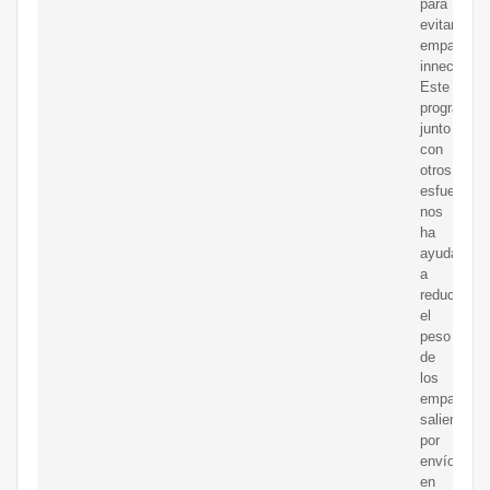
para
evitar
empaques
innecesari
Este
programa,
junto
con
otros
esfuerzos,
nos
ha
ayudado
a
reducir
el
peso
de
los
empaques
salientes
por
envío
en