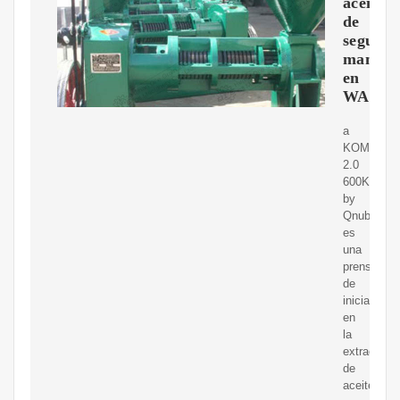
aceite
de
segund
mano
en
WALL
a
KOMPACT
2.0
600KG
by
Qnubu
es
una
prensa
de
iniciación
en
la
extracción
de
aceites