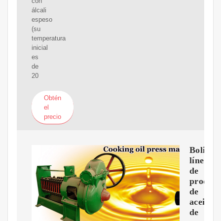
con
álcali
espeso
(su
temperatura
inicial
es
de
20
Obtén
el
precio
Bolivia
línea
de
producc
de
aceite
de