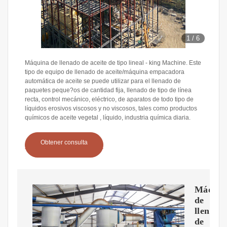
1
/
6
Máquina de llenado de aceite de tipo lineal - king Machine. Este
tipo de equipo de llenado de aceite/máquina empacadora
automática de aceite se puede utilizar para el llenado de
paquetes peque?os de cantidad fija, llenado de tipo de línea
recta, control mecánico, eléctrico, de aparatos de todo tipo de
líquidos erosivos viscosos y no viscosos, tales como productos
químicos de aceite vegetal , líquido, industria química diaria.
Obtener consulta
Máquin
de
llenado
de