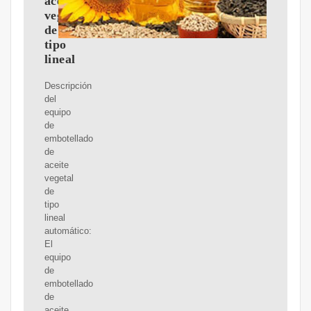
aceite
vegetal
de
tipo
lineal
Descripción
del
equipo
de
embotellado
de
aceite
vegetal
de
tipo
lineal
automático:
El
equipo
de
embotellado
de
aceite