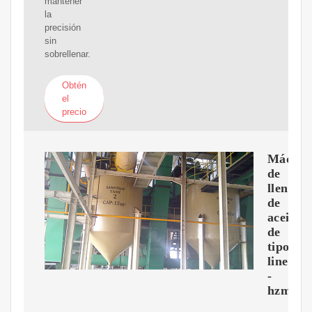
mantener
la
precisión
sin
sobrellenar.
Obtén
el
precio
Máquin
de
llenado
de
aceite
de
tipo
lineal
-
hzmmac