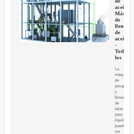
de
aceite,
Máquin
de
llenado
de
aceite
-
Todos
los
La
máquina
de
pesaje
y
llenado
de
latas
para
líquidos
puede
ser