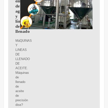
embotellado
de
agua
y
líneas
de
llenado
MáQUINAS
Y
LíNEAS
DE
LLENADO
DE
ACEITE.
Máquinas
de
llenado
de
aceite
de
precisión
dise?