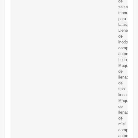
de
salsa
manual
para
latas;
Llenadora
de
inodoro
completam
automática
Lejía
Máquina
de
llenado
de
tipo
lineal;
Máquina
de
llenado
de
miel
completam
automática