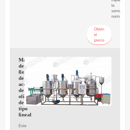
la
semiautom
normalmen
Obtén
el
precio
Máquina
de
llenado
de
aceite
de
oliva
de
tipo
lineal
Este