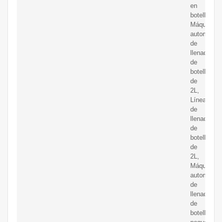
en
botellas;
Máquina
automática
de
llenado
de
botellas
de
2L,
Línea
de
llenado
de
botellas
de
2L,
Máquina
automática
de
llenado
de
botellas