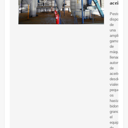
aceite
Pestopack
dispone
de
una
amplia
gama
de
máquinas
llenadoras
automátic
de
aceite,
desde
viales
peque?
os
hasta
bidones
grandes.En
el
equipo
de