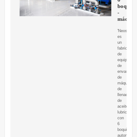
boquill
-
máquin
'Neostarpa
es
un
fabricante
de
equipos
de
envasado
de
máquinas
de
llenado
de
aceite
lubricante
con
6
boquillas
automátic