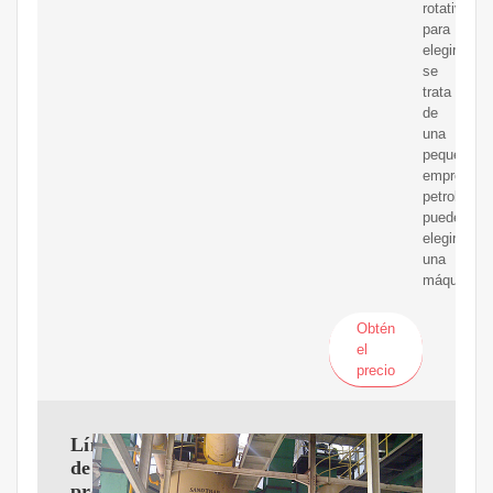
rotativo
para
elegir.Si
se
trata
de
una
pequeña
empresa
petrolera,
puede
elegir
una
máquina
Obtén
el
precio
Línea
de
producción