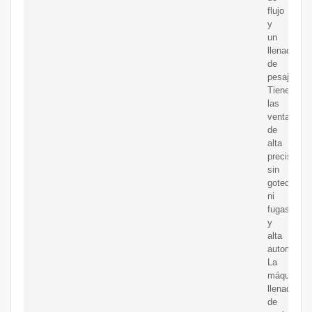
flujo
y
un
llenado
de
pesaje.
Tiene
las
ventajas
de
alta
precisión,
sin
goteo
ni
fugas,
y
alta
automatiza
La
máquina
llenadora
de