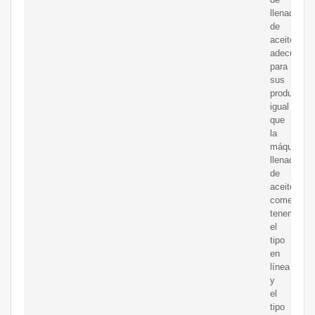
llenado
de
aceite
adecuado
para
sus
productos.
igual
que
la
máquina
llenadora
de
aceite
comestible
tenemos
el
tipo
en
línea
y
el
tipo