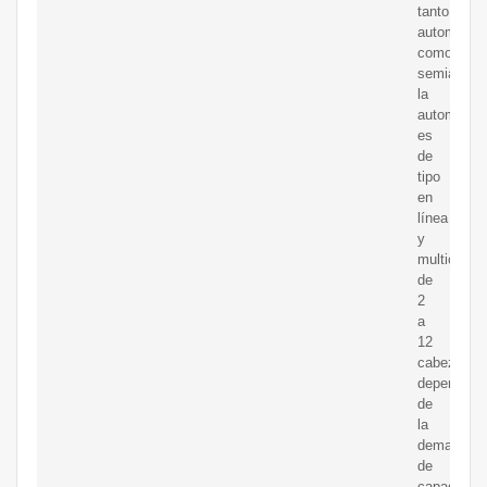
tanto
automática
como
semiautomá
la
automática
es
de
tipo
en
línea
y
multicabez
de
2
a
12
cabezales
dependien
de
la
demanda
de
capacidad;