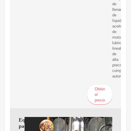
de
llenado
de
líquidos,
aceite
de
motor,
lubricante
lineal
de
alta
precisión,
completam
automática
Obtén
el
precio
Equipos
para