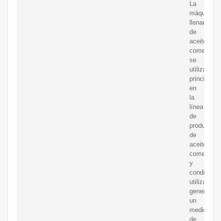
La
máquina
llenadora
de
aceite
comestible
se
utiliza
principalm
en
la
línea
de
producción
de
aceite
comestible
y
condiment
utilizando
generalme
un
medidor
de