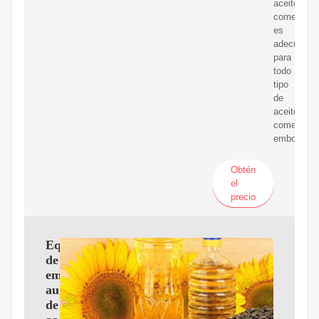
aceite
comestible
es
adecuada
para
todo
tipo
de
aceite
comestible
embotellad
Obtén
el
precio
Equipo
de
embotellado
automático
de