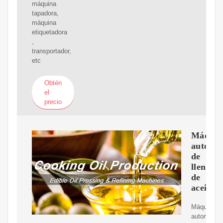
máquina
tapadora,
máquina
etiquetadora
,
transportador,
etc
Obtén
el
precio
Máquin
automát
de
llenado
de
aceite
Máquina
automática