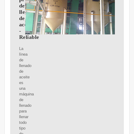
de
llenado
de
aceite
-
Reliable
La
línea
de
llenado
de
aceite
es
una
máquina
de
llenado
para
llenar
todo
tipo
de