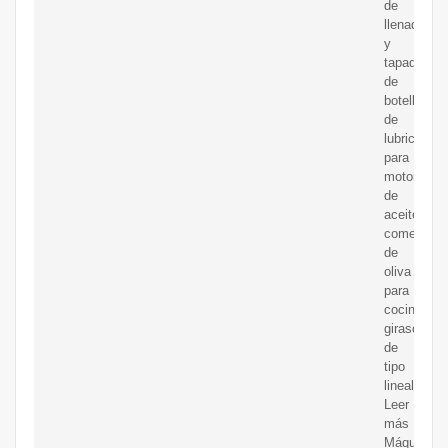
de
llenado
y
tapado
de
botellas
de
lubricante
para
motor
de
aceite
comestible
de
oliva
para
cocinar
girasol
de
tipo
lineal
Leer
más
Máquina