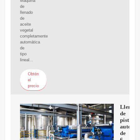
Máquina
de
llenado
de
aceite
vegetal
completamente
automática
de
tipo
lineal...
Obtén
el
precio
Llenad
de
pistón
automát
de
6