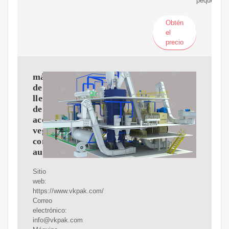
pequeñas
Obtén
el
precio
máquina
de
llenado
de
aceite
vegetal
completamente
automática
Sitio
web:
https://www.vkpak.com/
Correo
electrónico:
info@vkpak.com