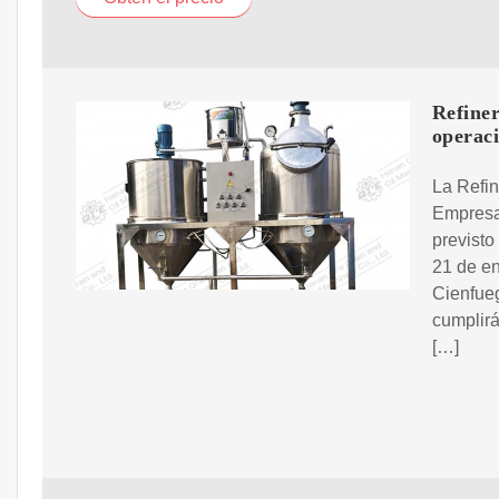
Refiner
operac
La Refin
Empresa
previsto
21 de en
Cienfueg
cumplirá
[…]