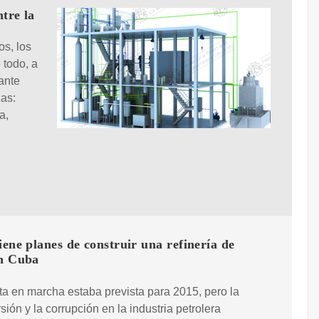
ntre la
os, los
 todo, a
tante
zas:
a,
iene planes de construir una refinería de
en Cuba
a en marcha estaba prevista para 2015, pero la
sión y la corrupción en la industria petrolera