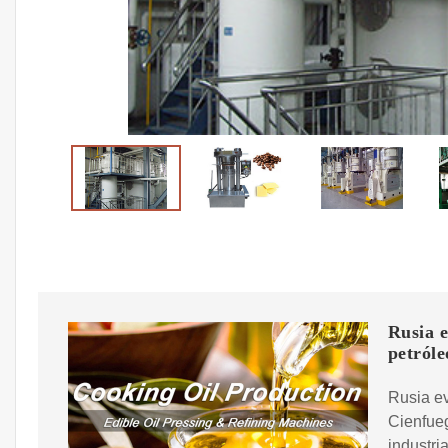
Rusia e
petróle
Rusia ev
Cienfueg
industri