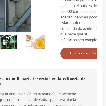
producción promedio de
aceiteen el país es de
50.000 barriles al día. El
aceitecubano es poco
liviano y tiene alto
contenido de azufre, lo
que hace que su
refinación sea compleja.
Obtener consulta
valúa millonaria inversión en la refinería de
o
alúa una inversión en la refinería de aceitede
os, en el centro sur de Cuba, para rescatar la
a, cuya equipamiento mayoritario es soviético y data