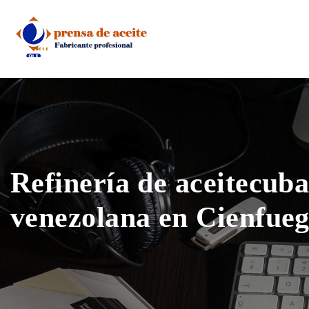
Skip
to
content
Refinería de aceitecub
venezolana en Cienfueg