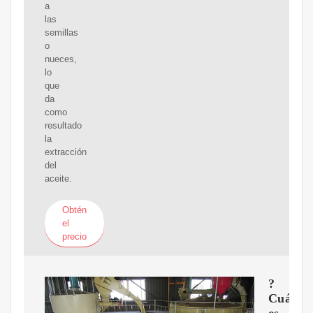
a
las
semillas
o
nueces,
lo
que
da
como
resultado
la
extracción
del
aceite.
Obtén
el
precio
?
Cuál
es