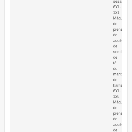
sésamo
6YL-
121;
Máquina
de
prensado
de
aceite
de
semilla
de
té
de
manteca
de
karité
6YL-
128;
Máquina
de
prensa
de
aceite
de