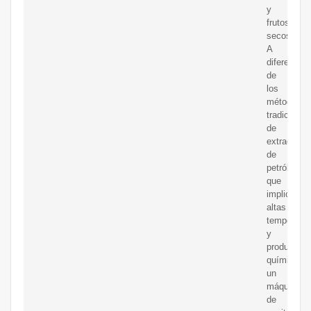
y
frutos
secos.
A
diferencia
de
los
métodos
tradicional
de
extracción
de
petróleo,
que
implican
altas
temperatur
y
productos
químicos,
un
máquina
de