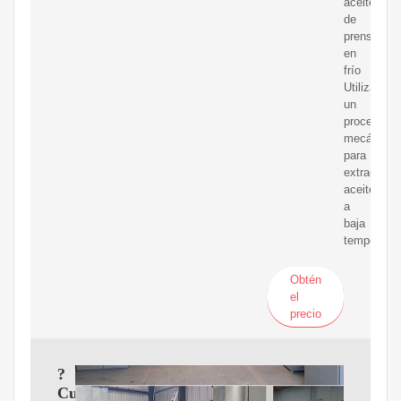
aceite
de
prensa
en
frío
Utiliza
un
proceso
mecánico
para
extraer
aceite
a
baja
temperatur
Obtén
el
precio
?
Cuáles