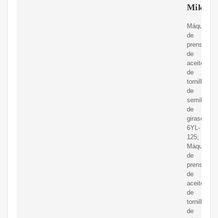
Mikim
Máquina
de
prensado
de
aceite
de
tornillo
de
semilla
de
girasol
6YL-
125;
Máquina
de
prensado
de
aceite
de
tornillo
de