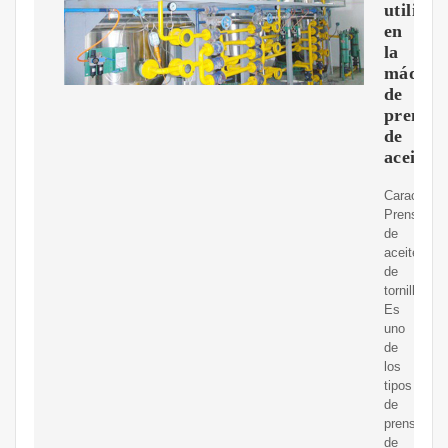
utiliza
en
la
máquin
de
prensa
de
aceite
Característ
Prensa
de
aceite
de
tornillo
Es
uno
de
los
tipos
de
prensas
de