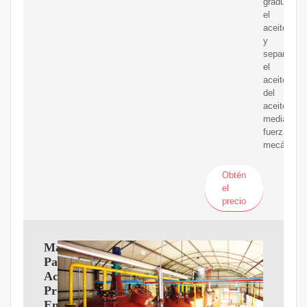
gradualme
el
aceite
y
separa
el
aceite
del
aceite
mediante
fuerza
mecánica.
Obtén
el
precio
Maquina
Para
Aceite
Prensado
En