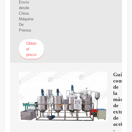
Envío
desde
China.
Máquina
De
Prensa
Obtén
el
precio
Guía
comple
de
la
máquin
de
extracc
de
aceite
-