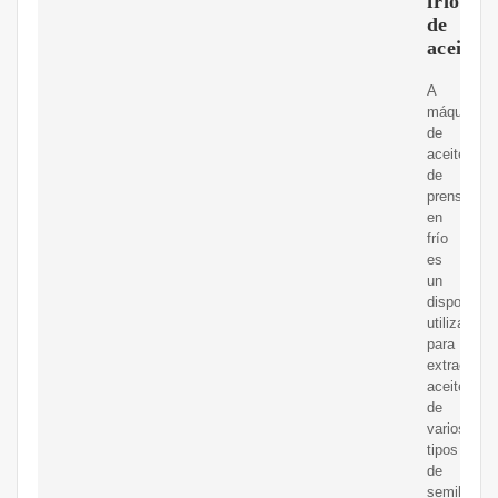
frío
de
aceite
A
máquina
de
aceite
de
prensa
en
frío
es
un
dispositivo
utilizado
para
extraer
aceite
de
varios
tipos
de
semillas