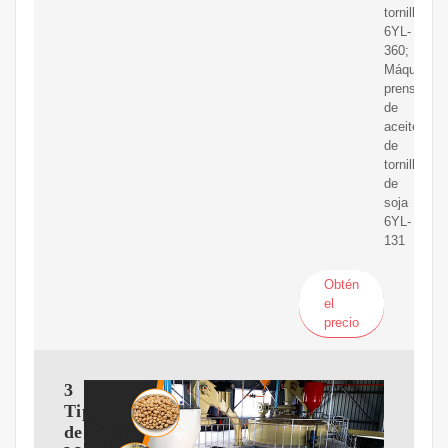
tornillo
6YL-
360;
Máquina
prensadora
de
aceite
de
tornillo
de
soja
6YL-
131
Obtén
el
precio
3
Tipos
de