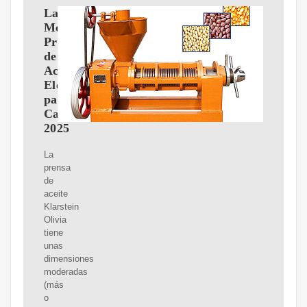
Las
Mejores
Prensas
de
Aceite
Eléctricas
para
Casa
2025
La
prensa
de
aceite
Klarstein
Olivia
tiene
unas
dimensiones
moderadas
(más
o