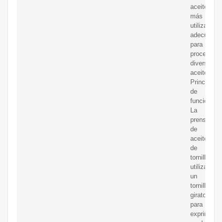
aceite
más
utilizados,
adecuado
para
procesar
diversos
aceites.
Principio
de
funcionami
La
prensa
de
aceite
de
tornillo
utiliza
un
tornillo
giratorio
para
exprimir