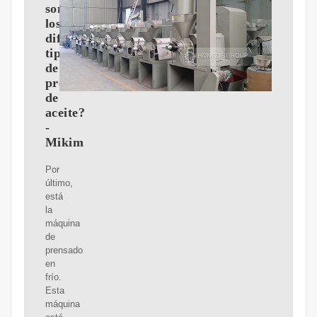
son
los
diferentes
tipos
de
prensas
de
aceite?
-
Mikim
Por
último,
está
la
máquina
de
prensado
en
frío.
Esta
máquina