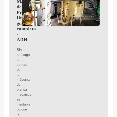
Máquinas
de
Prensa:
Una
guía
completa
-
ADH
Sin
embargo,
la
carrera
de
la
máquina
de
prensa
mecánica
es
inestable
porque
la