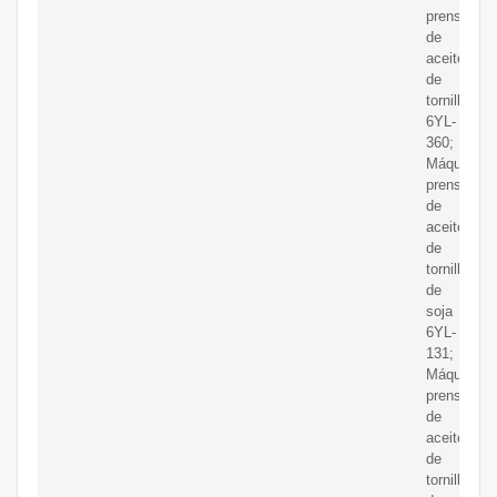
prensa
de
aceite
de
tornillo
6YL-
360;
Máquina
prensadora
de
aceite
de
tornillo
de
soja
6YL-
131;
Máquina
prensadora
de
aceite
de
tornillo