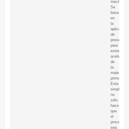
mecánico
Se
basa
en
la
aplicación
de
presión
para
extraer
aceite
de
la
materia
prima.
Esta
simplicida
no
sólo
hace
que
el
proceso
sea