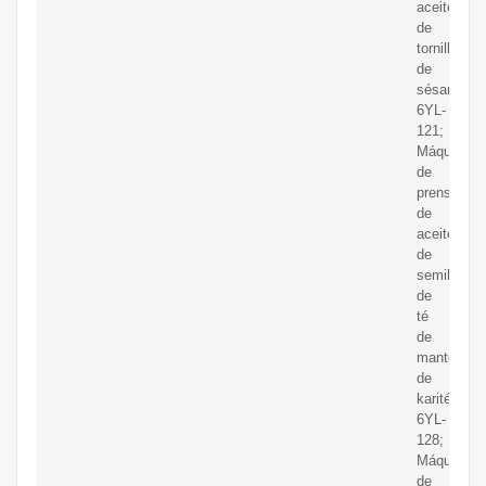
aceite
de
tornillo
de
sésamo
6YL-
121;
Máquina
de
prensado
de
aceite
de
semilla
de
té
de
manteca
de
karité
6YL-
128;
Máquina
de