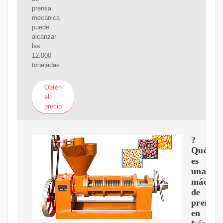
prensa
mecánica
puede
alcanzar
las
12.000
toneladas.
Obtén
el
precio
?
Qué
es
una
máquin
de
prensa
en