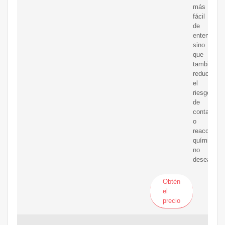
más
fácil
de
entender
sino
que
también
reduce
el
riesgo
de
contamina
o
reacciones
químicas
no
deseadas.
Obtén
el
precio