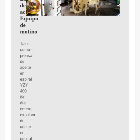
de
aceite,
Equipo
de
molino
Tales
como:
prensa
de
aceite
en
espiral
YZY
400
de
día
entero,
expulsor
de
aceite
en
espiral