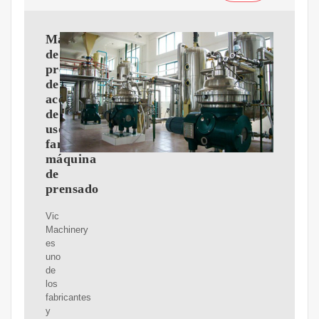
Máquina
de
prensado
de
aceite
de
uso
familiar,
máquina
de
prensado
Vic
Machinery
es
uno
de
los
fabricantes
y