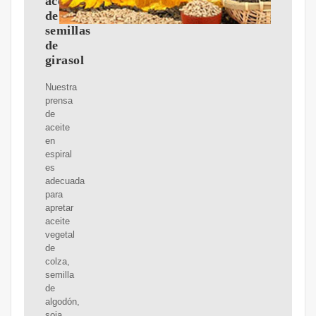
aceite
de
semillas
de
girasol
Nuestra
prensa
de
aceite
en
espiral
es
adecuada
para
apretar
aceite
vegetal
de
colza,
semilla
de
algodón,
soja,