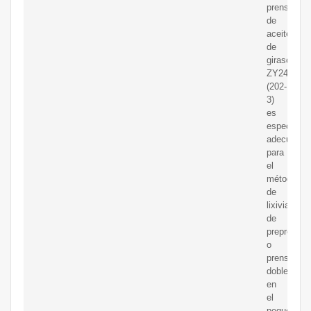
prensa
de
aceite
de
girasol
ZY24
(202-
3)
es
especialm
adecuada
para
el
método
de
lixiviación
de
preprensa
o
prensado
doble
en
el
peque?