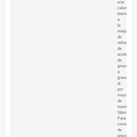
una
calurosa
bienvenida
a
la
máquina
de
refinación
de
aceite
de
girasol
a
granel
al
por
mayor
de
nuestra
fábrica.
Para
consulta
de
precios,