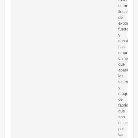
están
llenas
de
exportador
fuertes
y
consistent
Las
empresas
chinas
que
abastecen
los
sistemas
y
maquinaria
de
fabricación
que
son
utilizados
por
las