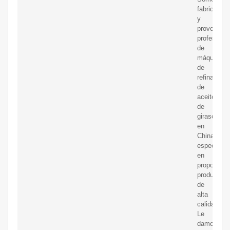
fabricantes
y
proveedor
profesiona
de
máquinas
de
refinación
de
aceite
de
girasol
en
China,
especializ
en
proporcion
productos
de
alta
calidad.
Le
damos