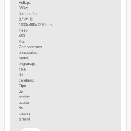
Voltaje:
380v;
Dimensión
(L*W*H):
1630x490x1210mm;
Peso:
480
KG;
Componentes
principales:
motor,
engranaje,
caja
de
cambios;
Tipo
de
aceite:
aceite
de
cocina,
girasol