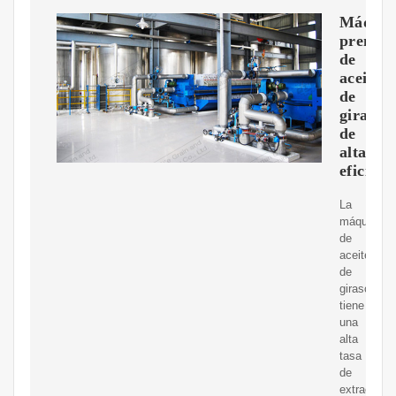
Máquin
prensa
de
aceite
de
girasol
de
alta
eficienc
La
máquina
de
aceite
de
girasol
tiene
una
alta
tasa
de
extracción