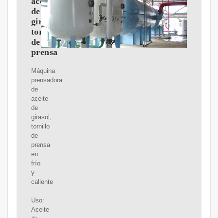
aceite
de
girasol,
tornillo
de
prensa
Máquina
prensadora
de
aceite
de
girasol,
tornillo
de
prensa
en
frío
y
caliente
.
Uso:
Aceite