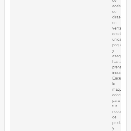
de
aceite
de
girasol
en
venta,
desde
unidades
pequeñas
y
asequibles
hasta
prensas
industriale
Encuentra
la
máquina
adecuada
para
tus
necesidad
de
producción
y