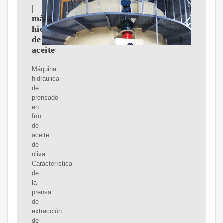
|
máquina
hidráulica
de
aceite
Máquina
hidráulica
de
prensado
en
frío
de
aceite
de
oliva
Característica
de
la
prensa
de
extracción
de