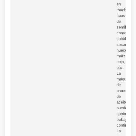
en
muchos
tipos
de
semillas,
como
cacahuete
sésamo,
nueces,
maíz,
soja,
etc.
La
máquina
de
prensa
de
aceite
puede
continuar
trabajo
continuo
La