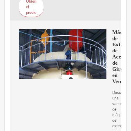
Obtén
el
precio
Máquin
de
Extracc
de
Aceite
de
Girasol
en
Venta
Descubre
una
variedad
de
máquinas
de
extracción