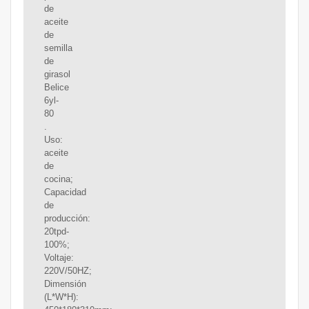
de
aceite
de
semilla
de
girasol
Belice
6yl-
80
.
Uso:
aceite
de
cocina;
Capacidad
de
producción:
20tpd-
100%;
Voltaje:
220V/50HZ;
Dimensión
(L*W*H):