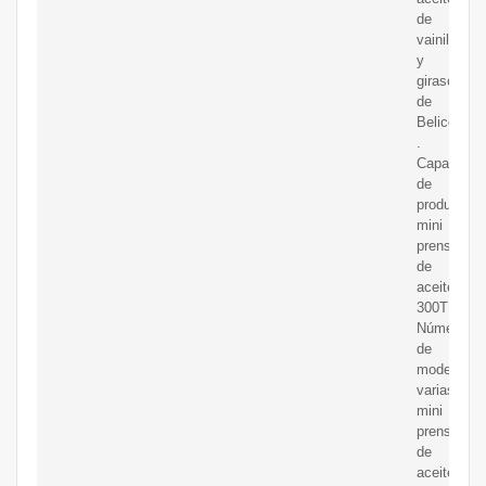
de
vainilla
y
girasol
de
Belice
.
Capacidad
de
producción
mini
prensa
de
aceite
300TPD;
Número
de
modelo:
varias
mini
prensas
de
aceite;