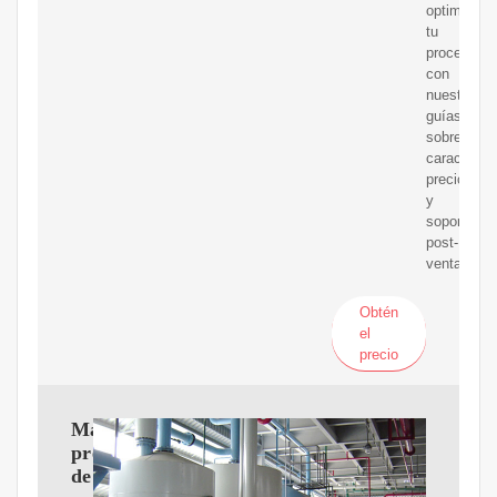
optimiza
tu
proceso
con
nuestras
guías
sobre
característ
precios
y
soporte
post-
venta.
Obtén
el
precio
Máquina
prensadora
de