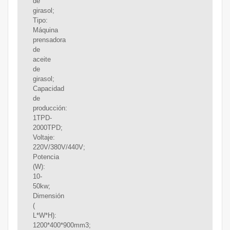
de
girasol;
Tipo:
Máquina
prensadora
de
aceite
de
girasol;
Capacidad
de
producción:
1TPD-
2000TPD;
Voltaje:
220V/380V/440V;
Potencia
(W):
10-
50kw;
Dimensión
(
L*W*H):
1200*400*900mm3;