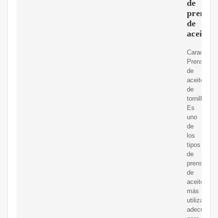
de
prensa
de
aceite
Característ
Prensa
de
aceite
de
tornillo
Es
uno
de
los
tipos
de
prensas
de
aceite
más
utilizados,
adecuado