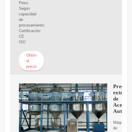
Peso:
Según
capacidad
de
procesamiento;
Certificación:
CE
ISO
Obtén
el
precio
Prensa
extract
de
Aceite
Automá
Máquina
de