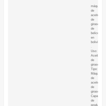
máquina
de
aceite
de
girasol
de
belice
en
bolivia
.
Uso:
Aceite
de
girasol;
Tipo:
Máquina
de
aceite
de
girasol;
Capacidad
de
producció