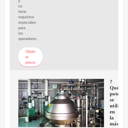
y
no
tiene
requisitos
especiales
para
los
operadores.
Obtén
el
precio
?
Qué
potenci
se
utiliza
en
la
máquin