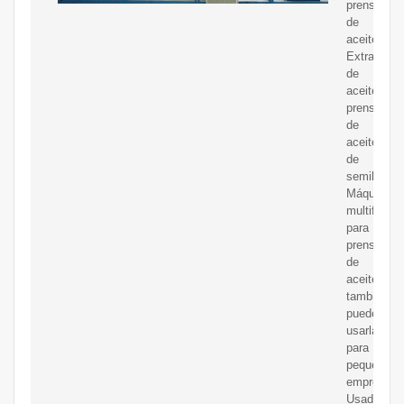
prensado
de
aceite
Extractor
de
aceite,
prensa
de
aceite
de
semillas
Máquina
multifuncio
para
prensas
de
aceite,
también
puede
usarla
para
pequeñas
empresas
Usado