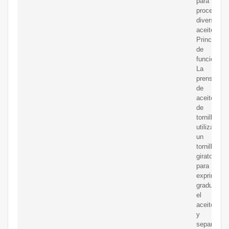
para
procesar
diversos
aceites.
Principio
de
funcionami
La
prensa
de
aceite
de
tornillo
utiliza
un
tornillo
giratorio
para
exprimir
gradualme
el
aceite
y
separa