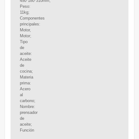
450*180*310mm;
Peso:
11kg;
Componentes
principales:
Motor,
Motor;
Tipo
de
aceite:
Aceite
de
cocina;
Materia
prima:
Acero
al
carbono;
Nombre:
prensador
de
aceite;
Función