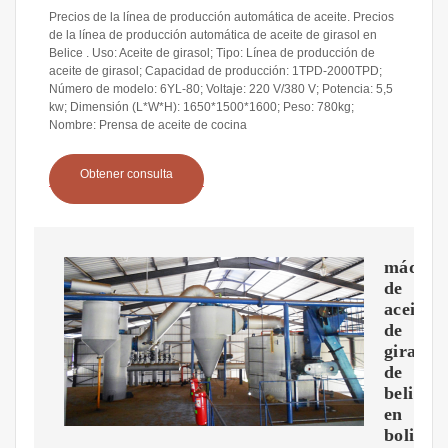
Precios de la línea de producción automática de aceite. Precios
de la línea de producción automática de aceite de girasol en
Belice . Uso: Aceite de girasol; Tipo: Línea de producción de
aceite de girasol; Capacidad de producción: 1TPD-2000TPD;
Número de modelo: 6YL-80; Voltaje: 220 V/380 V; Potencia: 5,5
kw; Dimensión (L*W*H): 1650*1500*1600; Peso: 780kg;
Nombre: Prensa de aceite de cocina
Obtener consulta
máquin
de
aceite
de
girasol
de
belice
en
bolivia