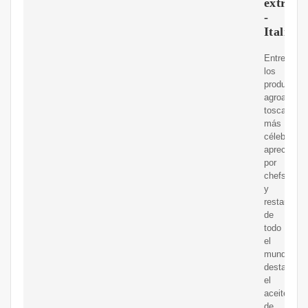
extra
-
Italia.it
Entre
los
productos
agroalimen
toscanos
más
célebres,
apreciados
por
chefs
y
restaurado
de
todo
el
mundo,
destaca
el
aceite
de