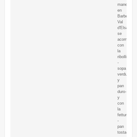
manera,
en
Barberino
Val
d'Elsa
se
acompaña
con
la
ribollita
-
sopa
verduras
y
pan
duro-
y
con
la
fettunta
-
pan
tostado