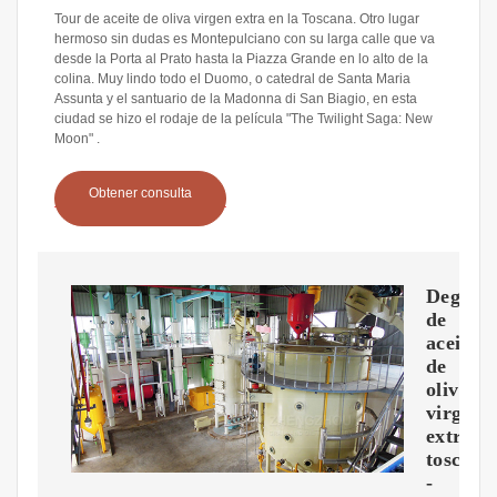
Tour de aceite de oliva virgen extra en la Toscana. Otro lugar
hermoso sin dudas es Montepulciano con su larga calle que va
desde la Porta al Prato hasta la Piazza Grande en lo alto de la
colina. Muy lindo todo el Duomo, o catedral de Santa Maria
Assunta y el santuario de la Madonna di San Biagio, en esta
ciudad se hizo el rodaje de la película "The Twilight Saga: New
Moon" .
Obtener consulta
Degusta
de
aceite
de
oliva
virgen
extra
toscano
-