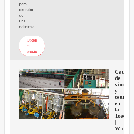
para
disfrutar
de
una
deliciosa
Obtén
el
precio
Catas
de
vino
y
tours
en
la
Toscan
|
WineTo