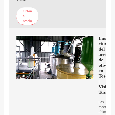
Obtén
el
precio
Las
ciudade
del
aceite
de
oliva
en
Toscan
|
Visit
Tuscan
Las
recetas
típicas