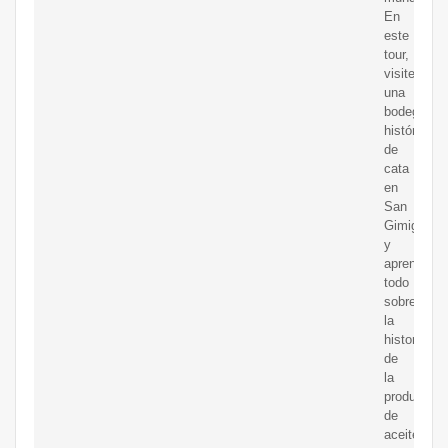
En
este
tour,
visite
una
bodega
histórica
de
cata
en
San
Gimignano
y
aprenda
todo
sobre
la
historia
de
la
producción
de
aceite