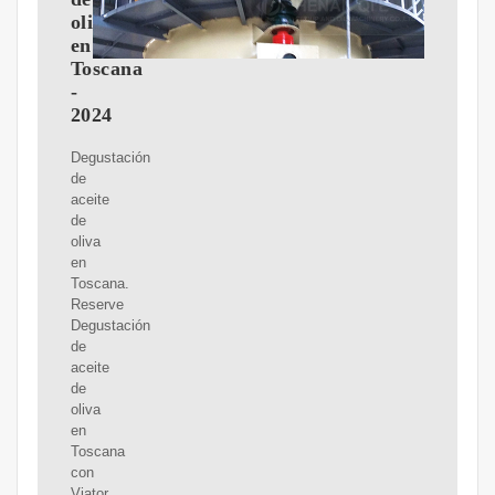
oliva
en
Toscana
-
2024
Degustación
de
aceite
de
oliva
en
Toscana.
Reserve
Degustación
de
aceite
de
oliva
en
Toscana
con
Viator.