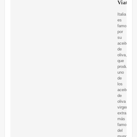
Viator
Italia
es
famosa
por
su
aceite
de
oliva,
que
produce
uno
de
los
aceites
de
oliva
virgen
extra
más
famosos
del
mundo.