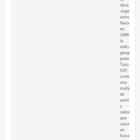
oliva
virgen
extra.
Nacida
en
1998,
la
indicación
geográfica
protegida,
Toscano
IGP,
contiene
una
multiplicid
de
aromas
y
sabores
que
varía
en
función