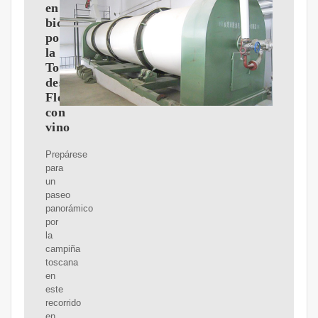
en
bicicleta
por
la
Toscana
desde
Florencia
con
vino
Prepárese
para
un
paseo
panorámico
por
la
campiña
toscana
en
este
recorrido
en