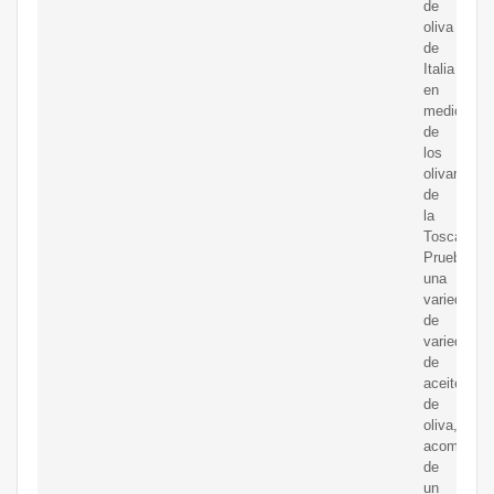
de
oliva
de
Italia
en
medio
de
los
olivares
de
la
Toscana.
Pruebe
una
variedad
de
variedades
de
aceite
de
oliva,
acompaña
de
un