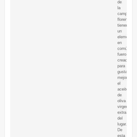
de
la
campaña
florentina
tienen
un
elemento
en
común:
fueron
creadas
para
gustar
mejor
el
aceite
de
oliva
virgen
extra
del
lugar.
De
esta