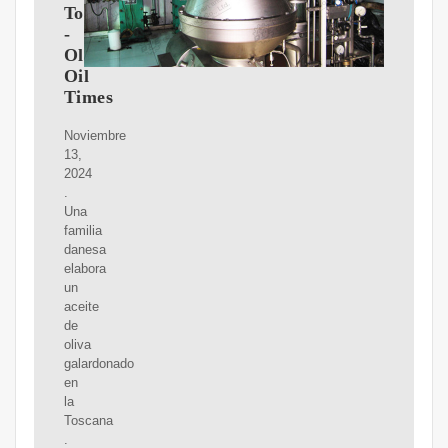
Toscana
-
Olive
Oil
Times
Noviembre
13,
2024
.
Una
familia
danesa
elabora
un
aceite
de
oliva
galardonado
en
la
Toscana
.