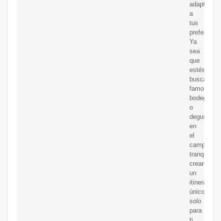
adaptado
a
tus
preferencia
Ya
sea
que
estés
buscando
famosas
bodegas
o
degustaci
en
el
campo
tranquilo,
crearemos
un
itinerario
único
solo
para
ti.