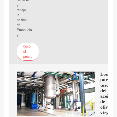
perfecto
y
reflejó
la
pasión
de
Emanuela
y
Obtén
el
precio
Los
pueblos
toscano
del
aceite
de
oliva
virgen