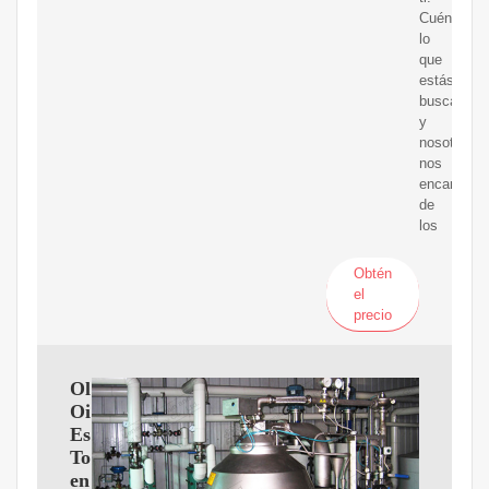
Cuéntanos
lo
que
estás
buscando
y
nosotros
nos
encargare
de
los
Obtén
el
precio
Olive
Oil
Estate
Tours
en