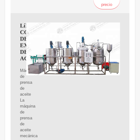
precio
LíNEA
COMPLETA
DE
EXTRACCIóN
DE
ACEITE
Máquina
de
prensa
de
aceite
La
máquina
de
prensa
de
aceite
mecánica