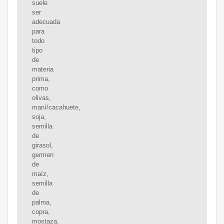
suele
ser
adecuada
para
todo
tipo
de
materia
prima,
como
olivas,
maní/cacahuete,
soja,
semilla
de
girasol,
germen
de
maíz,
semilla
de
palma,
copra,
mostaza,