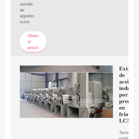
semilla
de
algodón,
ricino
Obtén
el
precio
Extract
de
aceite
industri
por
prensa
en
frío
LCNF8
Tecnología
profesional