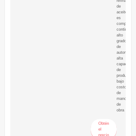
refinación
de
aceite
es
completam
continuo,
alto
grado
de
automatiza
alta
capacidad
de
producción
bajo
costo
de
mano
de
obra
Obtén
el
precio