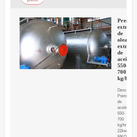
Prensa
extruso
de
oleagin
extracc
de
aceites
550-
700
kg/hr
Descripció
Prensa
de
aceite
550-
700
kg/hr
22kw
MKOP-