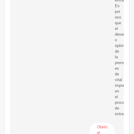
extractora.
Es
por
eso
que
el
desempe?
o
óptimo
de
la
prensa
es
de
vital
importanci
en
el
proceso
de
extracción.
Obtén
el