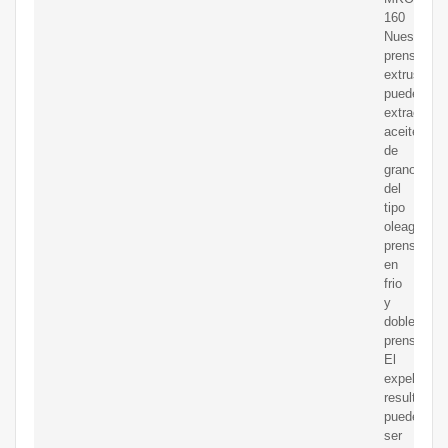
160
Nuestra
prensas
extrusoras
pueden
extraer
aceites
de
granos
del
tipo
oleaginosa
prensado
en
frio
y
doble
prensado.
El
expeler
resultante
puede
ser