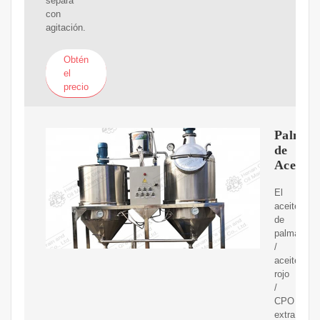
separa
con
agitación.
Obtén
el
precio
Palma
de
Aceite.
El
aceite
de
palma
/
aceite
rojo
/
CPO
extraído