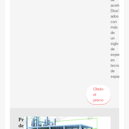
aceite.
Dise?
ados
con
más
de
un
siglo
de
experienci
en
tecnología
de
separación
Obtén
el
precio
Proceso
de