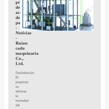
prensado
de
aceite
de
palma
-
Noticias
-
Ruian
cada
maquinaria
Co.,
Ltd.
Deshidración:
El
propósito
es
eliminar
la
humedad
del