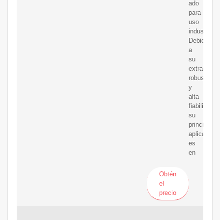
ado
para
uso
industrial.
Debido
a
su
extraordina
robustez
y
alta
fiabilidad
su
principal
aplicación
es
en
Obtén
el
precio