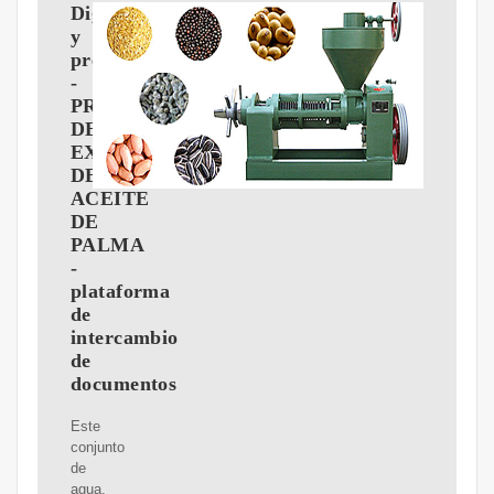
Digestión
y
prensado:
-
PROCESO
DE
EXTRACCIóN
DE
ACEITE
DE
PALMA
-
plataforma
de
intercambio
de
documentos
Este
conjunto
de
agua,