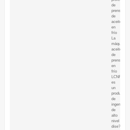
de
prensado
de
aceite
en
frío
La
máquina
aceitera
de
prensado
en
frío
LCNF8000
es
un
producto
de
ingeniería
de
alto
nivel
dise?