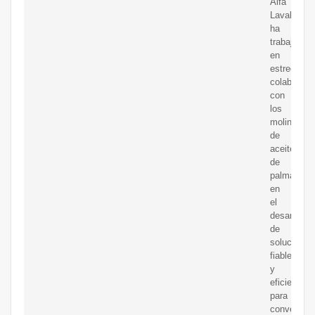
Alfa
Laval
ha
trabajado
en
estrecha
colaboraci
con
los
molinos
de
aceite
de
palma
en
el
desarrollo
de
soluciones
fiables
y
eficientes
para
convertir