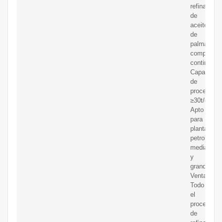
refinación
de
aceite
de
palma
completam
continua
Capacidad
de
procesamie
≥30t/d
Apto
para
plantas
petroleras
medianas
y
grandes.
Ventajas:
Todo
el
proceso
de