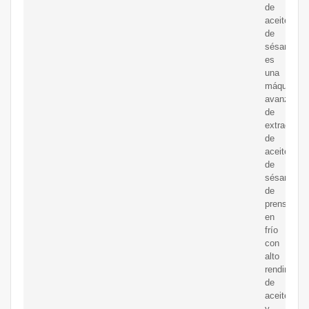
de
aceite
de
sésamo
es
una
máquina
avanzada
de
extracción
de
aceite
de
sésamo
de
prensado
en
frío
con
alto
rendimient
de
aceite
y