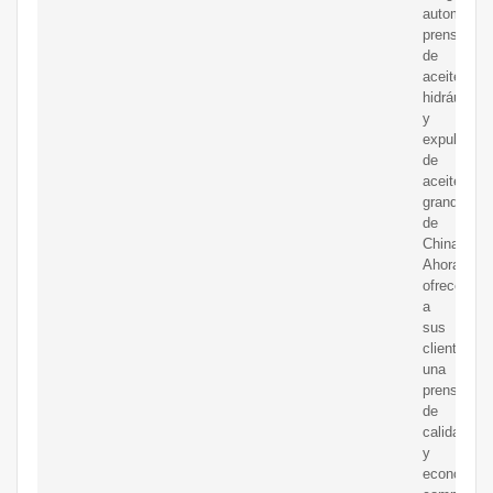
automática
prensas
de
aceite
hidráulicas
y
expulsores
de
aceite
grandes
de
China.
Ahora
ofrecemos
a
sus
clientes
una
prensa
de
calidad
y
económica