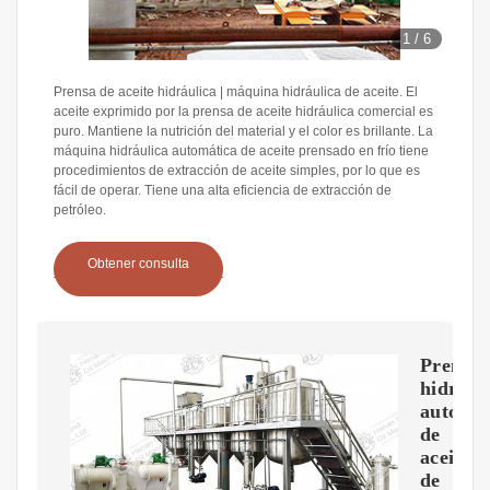
1
/
6
Prensa de aceite hidráulica | máquina hidráulica de aceite. El
aceite exprimido por la prensa de aceite hidráulica comercial es
puro. Mantiene la nutrición del material y el color es brillante. La
máquina hidráulica automática de aceite prensado en frío tiene
procedimientos de extracción de aceite simples, por lo que es
fácil de operar. Tiene una alta eficiencia de extracción de
petróleo.
Obtener consulta
Prensa
hidrául
automát
de
aceite
de