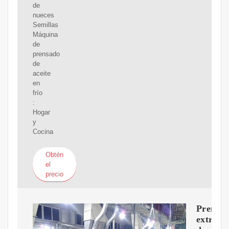
de
nueces
Semillas
Máquina
de
prensado
de
aceite
en
frío
:
Hogar
y
Cocina
Obtén
el
precio
Prensa
extract