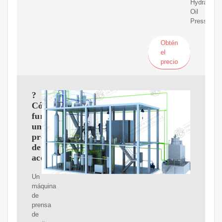
Hydraulic
Oil
Press
Obtén
el
precio
?
Cómo
funciona
una
prensa
de
aceite?
Un
máquina
de
prensa
de