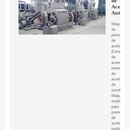
de
Aceite
Automá
Máquina
de
prensado
de
aceite
Extractor
de
aceite,
prensa
de
aceite
de
semillas
Máquina
multifuncio
para
prensas
de
aceite,
también