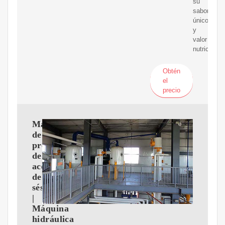
su
sabor
único
y
valor
nutricional.
Obtén
el
precio
Máquina
de
prensa
de
aceite
de
sésamo
|
Máquina
hidráulica