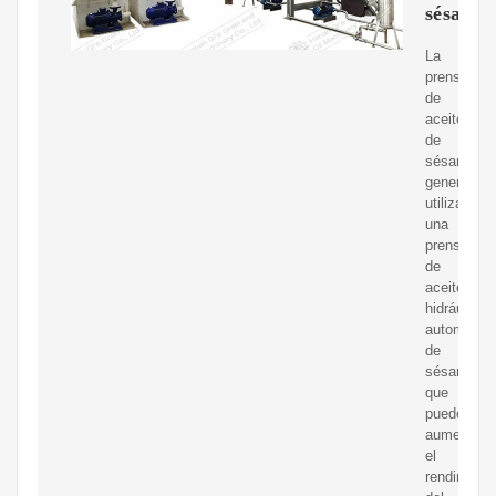
sésamo
La
prensa
de
aceite
de
sésamo
generalme
utiliza
una
prensa
de
aceite
hidráulica
automática
de
sésamo,
que
puede
aumentar
el
rendimient