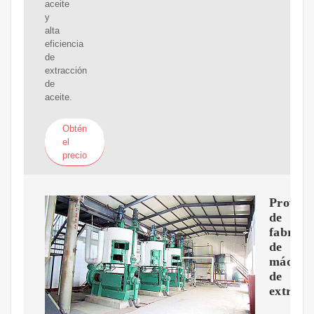
aceite
y
alta
eficiencia
de
extracción
de
aceite.
Obtén
el
precio
Proveed
de
fabrica
de
máquin
de
extracc