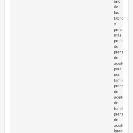
uno
de
los
fabricantes
y
proveedor
más
profesiona
de
prensas
de
aceite
para
uso
familiar,
prensas
de
aceite
de
tornillo,
prensas
de
aceite
integradas