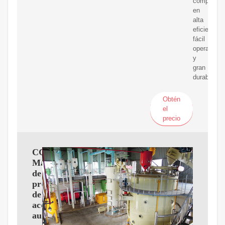
competitiv
en
alta
eficiencia,
fácil
operación
y
gran
durabilidad
Obtén
el
precio
CGOLDENWALL
Máquina
de
prensa
de
aceite
automática