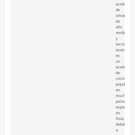
aceite
de
sésamo
de
alto
rendimient
y
tecnología
avanzada
es
un
aceite
de
cocina
popular
en
muchos
países,
especialm
en
Asia,
debido
a