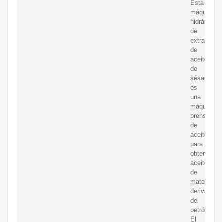
Esta
máquina
hidráulica
de
extracción
de
aceite
de
sésamo
es
una
máquina
prensadora
de
aceite
para
obtener
aceite
de
materiales
derivados
del
petróleo.
El