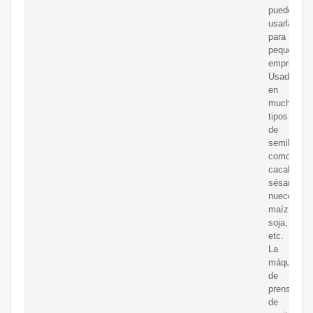
puede
usarla
para
pequeñas
empresas
Usado
en
muchos
tipos
de
semillas,
como
cacahuete
sésamo,
nueces,
maíz,
soja,
etc.
La
máquina
de
prensa
de