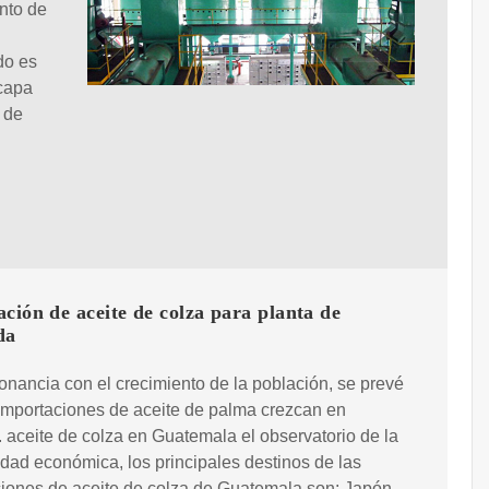
nto de
do es
 capa
 de
ción de aceite de colza para planta de
da
nancia con el crecimiento de la población, se prevé
importaciones de aceite de palma crezcan en
 aceite de colza en Guatemala el observatorio de la
dad económica, los principales destinos de las
iones de aceite de colza de Guatemala son: Japón