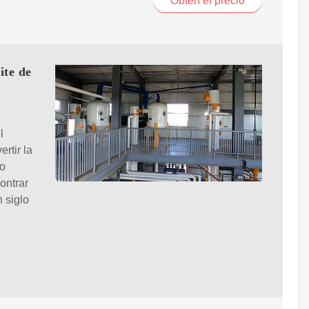
Obtén el precio
ite de
l
rtir la
ro
ontrar
 siglo