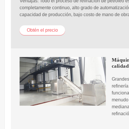
Ventajas: Todo el proceso de refinación de petróleo e
completamente continuo, alto grado de automatización
capacidad de producción, bajo costo de mano de obr
Obtén el precio
Máquina
calidad
Grandes 
refinerí
funcion
menudo u
medianas
refinaci