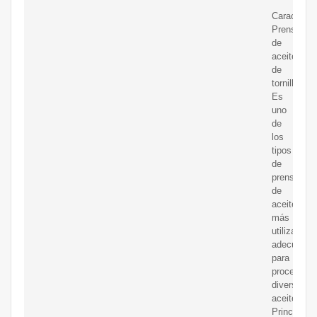
Característ
Prensa
de
aceite
de
tornillo
Es
uno
de
los
tipos
de
prensas
de
aceite
más
utilizados,
adecuado
para
procesar
diversos
aceites.
Principio