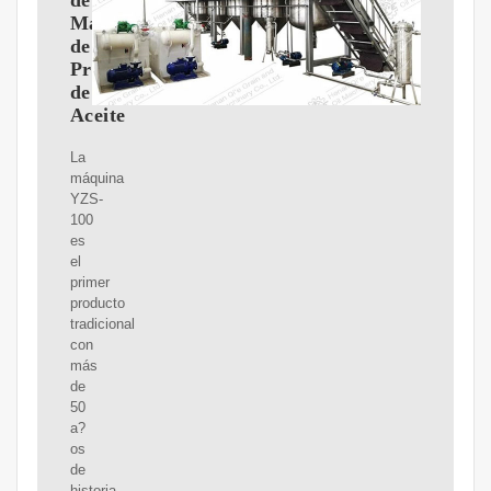
de
Máquinas
de
Prensa
de
Aceite
La
máquina
YZS-
100
es
el
primer
producto
tradicional
con
más
de
50
a?
os
de
historia