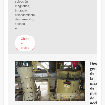
selección
magnética,
trituración,
ablandamiento,
descamación,
secado,
etc.
Obtén
el
precio
Descrip
general
de
la
máquin
de
prensa
de
aceite