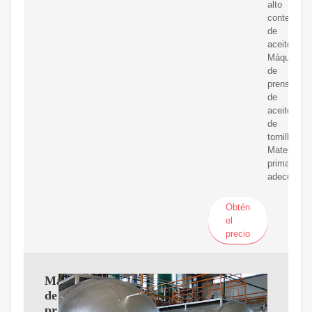
alto
contenido
de
aceite.
Máquina
de
prensa
de
aceite
de
tornillo
Materias
primas
adecuadas
Obtén
el
precio
Máquina
de
pretratamiento