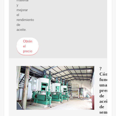
material
y
mejorar
el
rendimiento
de
aceite.
Obtén
el
precio
?
Cómo
funcion
una
prensa
de
aceite
de
semilla