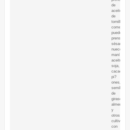
de
aceite
de
tornillo
comercial
puede
prensar
sésamo,
nueces,
maní,
aceitunas,
soja,
cacao,
pi?
ones,
semillas
de
girasol,
almendras
y
otros
cultivos
con