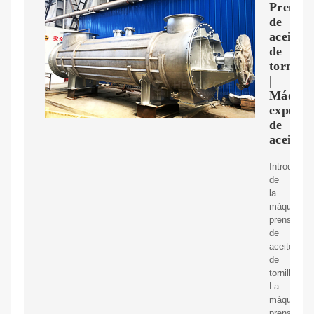
Prensa
de
aceite
de
tornillo
|
Máquin
expulso
de
aceite
Introducci
de
la
máquina
prensadora
de
aceite
de
tornillo.
La
máquina
prensadora