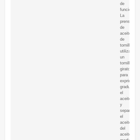
de
funcionami
La
prensa
de
aceite
de
tornillo
utiliza
un
tornillo
giratorio
para
exprimir
gradualme
el
aceite
y
separa
el
aceite
del
aceite