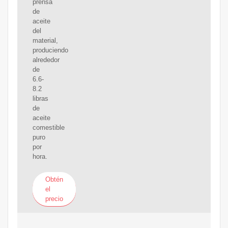
prensa
de
aceite
del
material,
produciendo
alrededor
de
6.6-
8.2
libras
de
aceite
comestible
puro
por
hora.
Obtén
el
precio