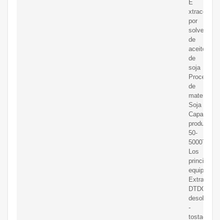
E
xtracción
por
solvente
de
aceite
de
soja
Procesami
de
materiales:
Soja
Capacidad
productiva:
50-
5000T/D
Los
principales
equipos:
Extractor,
DTDC
desolventi
-
tostadora,