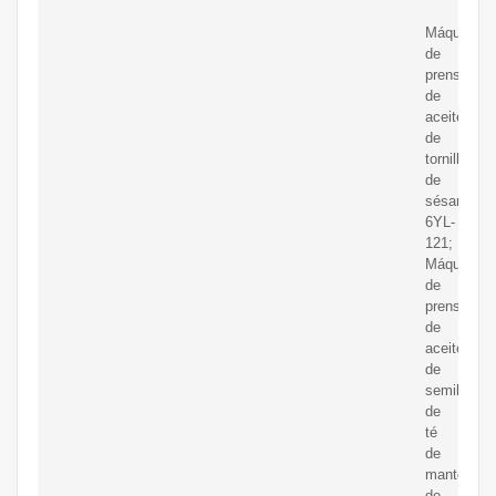
Máquina
de
prensado
de
aceite
de
tornillo
de
sésamo
6YL-
121;
Máquina
de
prensado
de
aceite
de
semilla
de
té
de
manteca
de