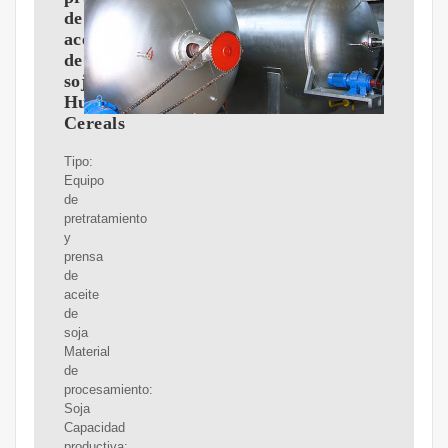
de
aceite
de
soja-
Huatai
Cereals
Tipo:
Equipo
de
pretratamiento
y
prensa
de
aceite
de
soja
Material
de
procesamiento:
Soja
Capacidad
productiva: