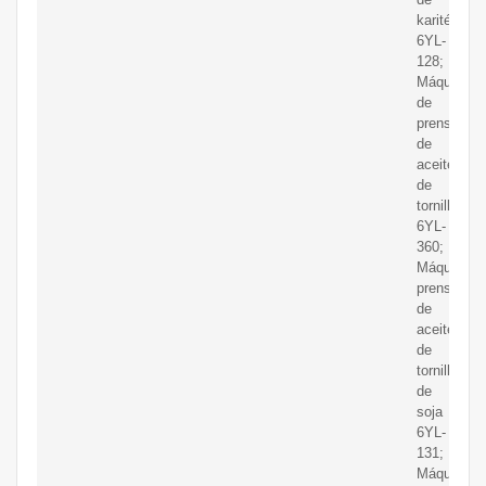
karité
6YL-
128;
Máquina
de
prensa
de
aceite
de
tornillo
6YL-
360;
Máquina
prensadora
de
aceite
de
tornillo
de
soja
6YL-
131;
Máquina