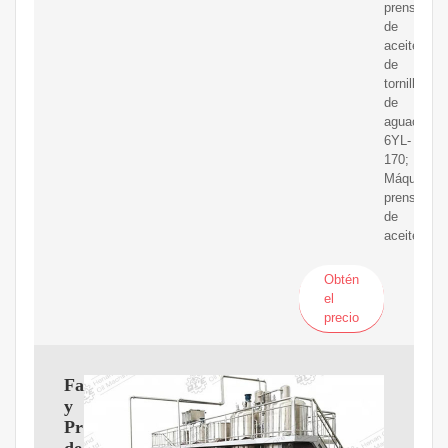
prensadora
de
aceite
de
tornillo
de
aguacate
6YL-
170;
Máquina
prensadora
de
aceite
Obtén
el
precio
Fabricante
y
Proveedor