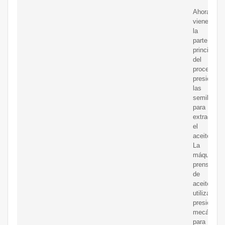
Ahora
viene
la
parte
principal
del
proceso:
presionar
las
semillas
para
extraer
el
aceite.
La
máquina
prensadora
de
aceite
utiliza
presión
mecánica
para