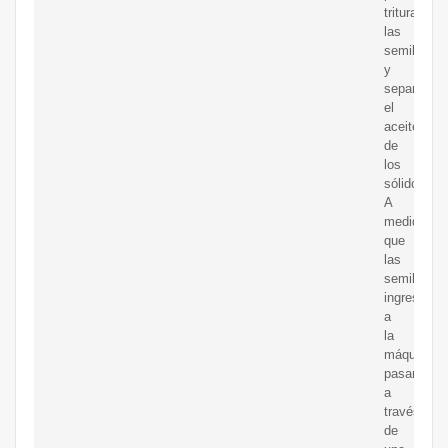
triturar
las
semillas
y
separar
el
aceite
de
los
sólidos.
A
medida
que
las
semillas
ingresan
a
la
máquina,
pasan
a
través
de