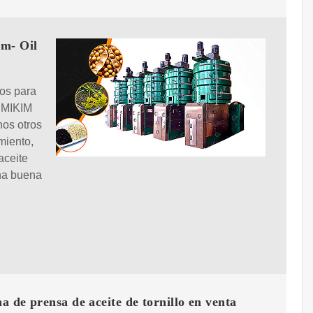
im- Oil
os para
e MIKIM
hos otros
miento,
aceite
una buena
 de prensa de aceite de tornillo en venta