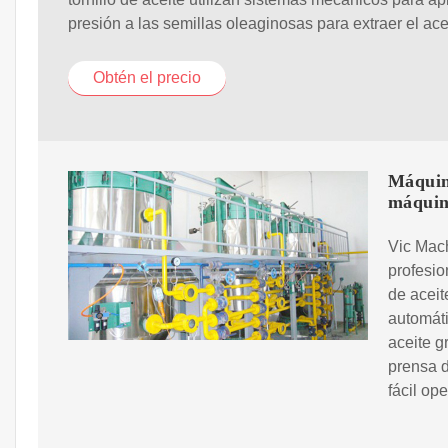
presión a las semillas oleaginosas para extraer el ace
Obtén el precio
Máquina
máqui
Vic Mach
profesio
de aceit
automáti
aceite g
prensa d
fácil op