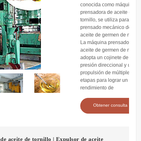
conocida como máquina
prensadora de aceite de
tornillo, se utiliza para el
prensado mecánico del
aceite de germen de maíz.
La máquina prensadora de
aceite de germen de maíz
adopta un cojinete de
presión direccional y una
propulsión de múltiples
etapas para lograr un alto
rendimiento de
Obtener consulta
de aceite de tornillo | Expulsor de aceite