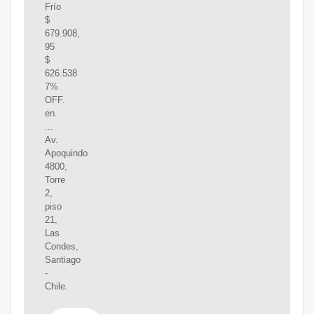
Frío
$
679.908,
95
$
626.538
7%
OFF.
en.
...
Av.
Apoquindo
4800,
Torre
2,
piso
21,
Las
Condes,
Santiago
-
Chile.