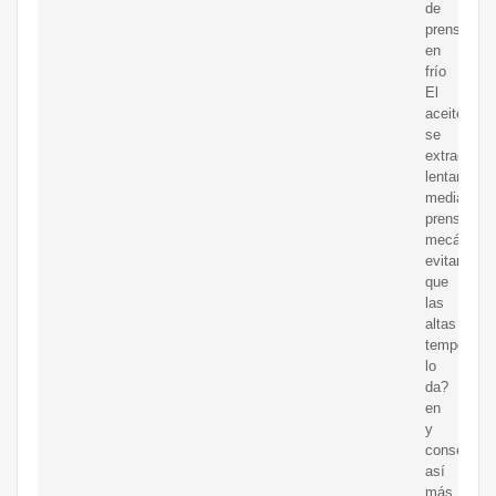
de
prensa
en
frío
El
aceite
se
extrae
lentamente
mediante
prensado
mecánico,
evitando
que
las
altas
temperatur
lo
da?
en
y
conservan
así
más