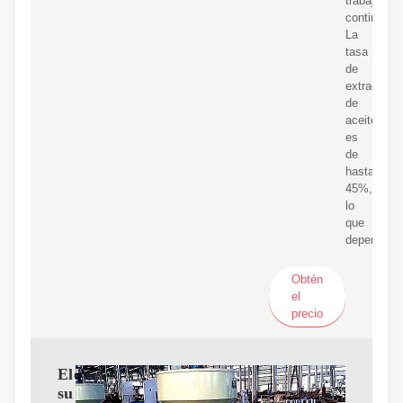
trabajo
continuo
La
tasa
de
extracción
de
aceite
es
de
hasta
45%,
lo
que
depende
Obtén
el
precio
Eleve
su