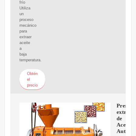
frío
Utiliza
un
proceso
mecánico
para
extraer
aceite
a
baja
temperatura.
Obtén
el
precio
Prensa
extract
de
Aceite
Automá