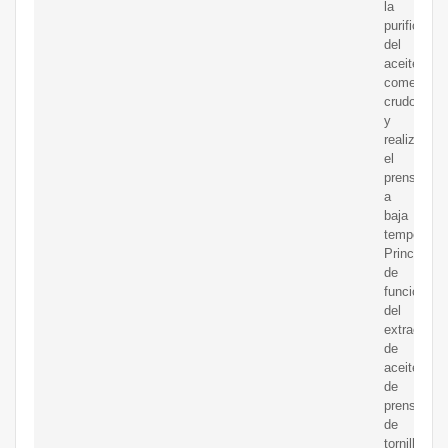
la
purificació
del
aceite
comestible
crudo
y
realiza
el
prensado
a
baja
temperatur
Principio
de
funcionami
del
extractor
de
aceite
de
prensa
de
tornillo