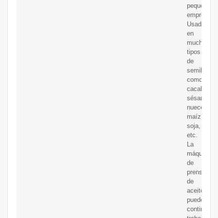
pequeñas
empresas
Usado
en
muchos
tipos
de
semillas,
como
cacahuete
sésamo,
nueces,
maíz,
soja,
etc.
La
máquina
de
prensa
de
aceite
puede
continuar