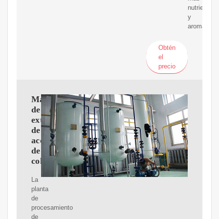
nutrientes
y
aroma.
Obtén
el
precio
Máquina
de
extracción
de
aceite
de
colza/canola_Prensa
La
planta
de
procesamiento
de