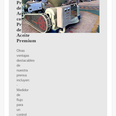
Producción
de
Aceite
con
Prensas
de
Aceite
Premium
Otras
ventajas
destacables
de
nuestra
prensa
incluyen:
-
Medidor
de
flujo
para
un
control