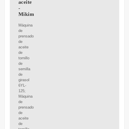
aceite
-
Mikim
Máquina
de
prensado
de
aceite
de
tornillo
de
semilla
de
girasol
6YL-
125;
Máquina
de
prensado
de
aceite
de