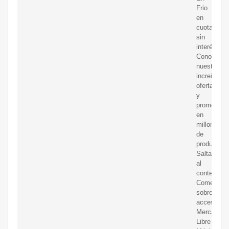
Frio
en
cuotas
sin
interés!
Conozca
nuestras
increíbles
ofertas
y
promocion
en
millones
de
productos.
Saltar
al
contenido
Comentar
sobre
accesibilid
Mercado
Libre