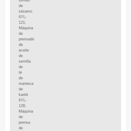
tornillo
de
sésamo
6YL-
121;
Máquina
de
prensado
de
aceite
de
semilla
de
té
de
manteca
de
karité
6YL-
128;
Máquina
de
prensa
de