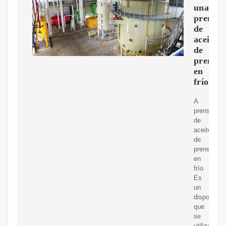
una
prensa
de
aceite
de
prensa
en
frío?
A
prensa
de
aceite
de
prensa
en
frío
Es
un
dispositivo
que
se
utiliza