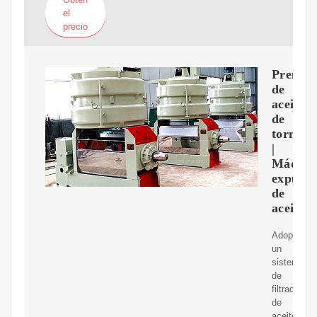
el
precio
Prensa
de
aceite
de
tornillo
|
Máquin
expulso
de
aceite
Adopta
un
sistema
de
filtrado
de
aceite