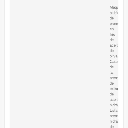
Máquina
hidráulica
de
prensado
en
frío
de
aceite
de
oliva
Característ
de
la
prensa
de
extracción
de
aceite
hidráulico.
Esta
prensa
hidráulica
de