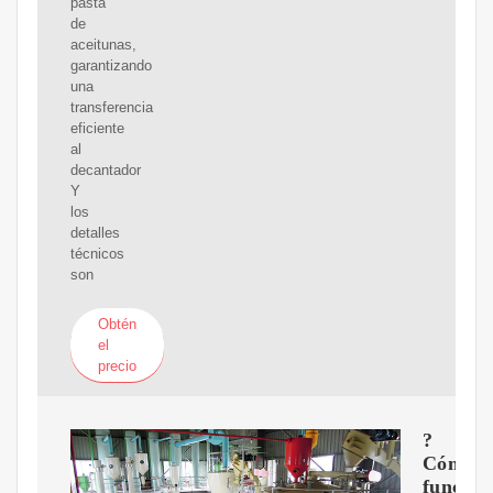
pasta
de
aceitunas,
garantizando
una
transferencia
eficiente
al
decantador
Y
los
detalles
técnicos
son
Obtén
el
precio
?
Cómo
funcion