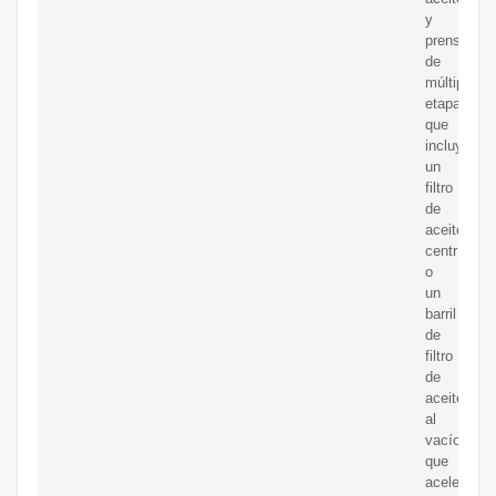
y
prensado
de
múltiples
etapas,
que
incluye
un
filtro
de
aceite
centrífugo,
o
un
barril
de
filtro
de
aceite
al
vacío,
que
acelera