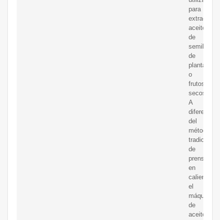
para
extraer
aceite
de
semillas
de
plantas
o
frutos
secos.
A
diferencia
del
método
tradicional
de
prensado
en
caliente,
el
máquina
de
aceite