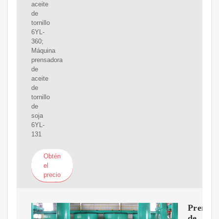
aceite
de
tornillo
6YL-
360;
Máquina
prensadora
de
aceite
de
tornillo
de
soja
6YL-
131
Obtén
el
precio
Prensa
de