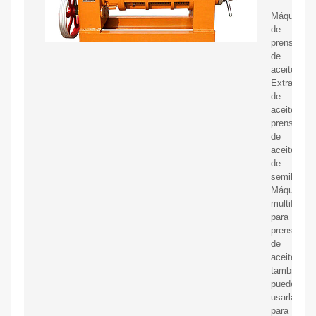
Máquina
de
prensado
de
aceite
Extractor
de
aceite,
prensa
de
aceite
de
semillas
Máquina
multifuncio
para
prensas
de
aceite,
también
puede
usarla
para