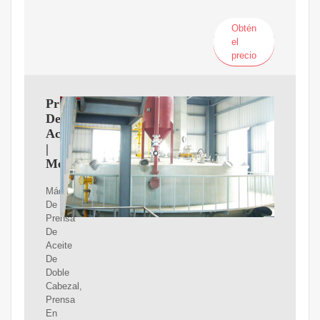
Obtén
el
precio
Prensa
De
Aceite
|
MercadoLibre
Máquina
De
Prensa
De
Aceite
De
Doble
Cabezal,
Prensa
En