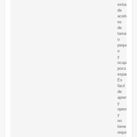
extracción
de
aceite
es
de
tama?
o
peque?
o
y
ocupa
poco
espacio.
Es
fácil
de
aprender
y
operar
y
no
tiene
requisitos