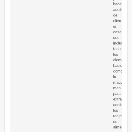
hacer
aceite
de
oliva
en
casa,
que
incluyen
todos
los
elementos
básicos
como
la
máquina
manual
para
extraer
aceite,
los
recipientes
de
almacenam