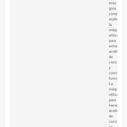
esta
guía
completa,
explorare
la
máquina
utilizada
para
extraer
aceite
de
coco
y
cómo
funciona.
La
máquina
utilizada
para
hacer
aceite
de
coco
se