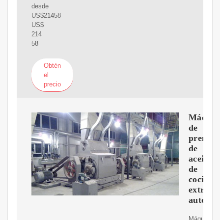
desde
US$21458
US$
214
58
Obtén
el
precio
Máquin
de
prensa
de
aceite
de
cocina,
extract
automát
Máquina