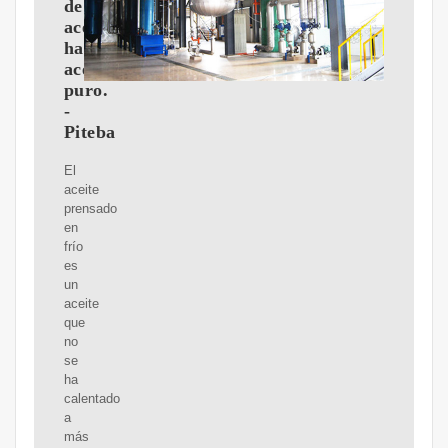
de
aceite:
hacer
aceite
puro.
-
Piteba
El
aceite
prensado
en
frío
es
un
aceite
que
no
se
ha
calentado
a
más