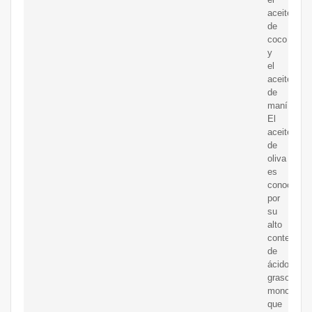
aceite
de
coco
y
el
aceite
de
maní.
El
aceite
de
oliva
es
conocido
por
su
alto
contenido
de
ácidos
grasos
monoinsat
que