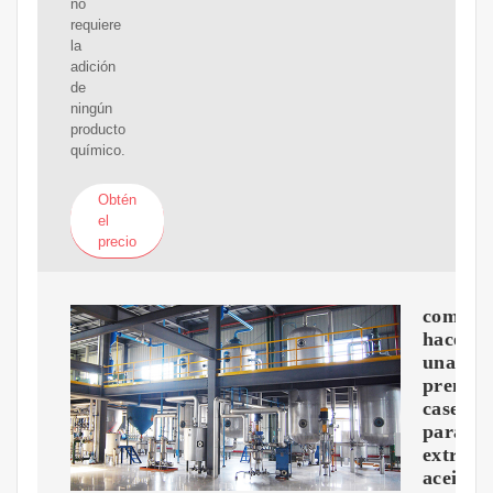
no
requiere
la
adición
de
ningún
producto
químico.
Obtén
el
precio
como
hacer
una
prensa
casera
para
extraer
aceite