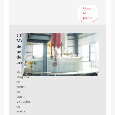
Obtén
el
precio
CGOLDENWALL
Máquina
de
prensa
de
aceite
Mcamgiczin
Máquina
de
prensa
de
aceite
Extractor
de
aceite