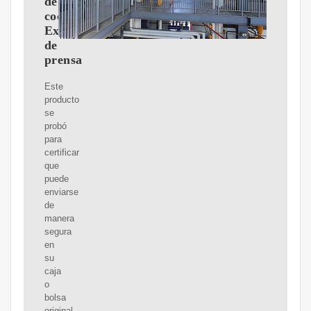
de
cocina
Extractor
de
prensa
Este
producto
se
probó
para
certificar
que
puede
enviarse
de
manera
segura
en
su
caja
o
bolsa
original