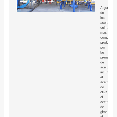
Algunos
de
los
aceites
culinarios
más
comunes
producidos
por
las
prensas
de
aceite
incluyen
el
aceite
de
oliva,
el
aceite
de
girasol,
el