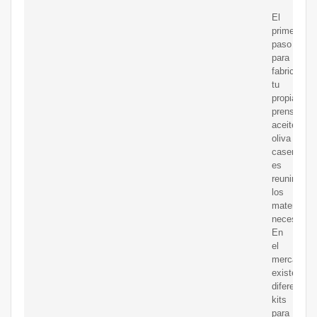
El
primer
paso
para
fabricar
tu
propia
prensa
aceite
oliva
casera
es
reunir
los
materiales
necesarios
En
el
mercado
existen
diferentes
kits
para