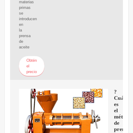
materias
primas
se
introducen
en
la
prensa
de
aceite
Obtén
el
precio
?
Cuál
es
el
método
de
prensa