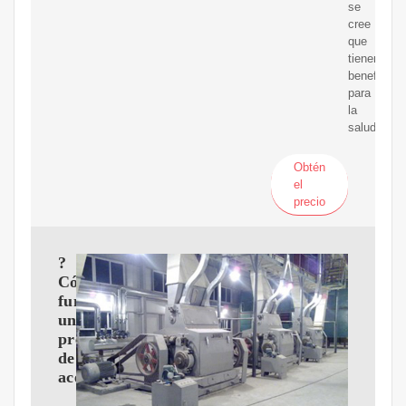
se
cree
que
tienen
beneficios
para
la
salud.
Obtén
el
precio
?
Cómo
funciona
una
prensa
de
aceite?