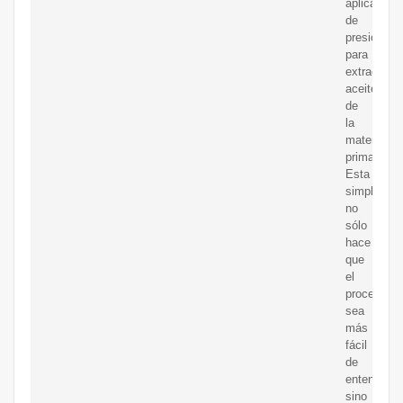
aplicación
de
presión
para
extraer
aceite
de
la
materia
prima.
Esta
simplicida
no
sólo
hace
que
el
proceso
sea
más
fácil
de
entender
sino