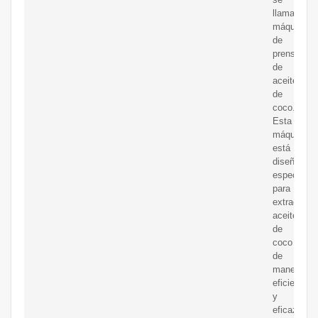
llama
máquina
de
prensa
de
aceite
de
coco.
Esta
máquina
está
diseñada
específica
para
extraer
aceite
de
coco
de
manera
eficiente
y
eficaz.