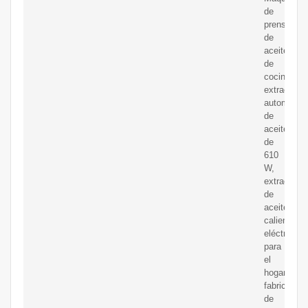
de
prensa
de
aceite
de
cocina,
extractor
automático
de
aceite
de
610
W,
extractor
de
aceite
caliente
eléctrico
para
el
hogar,
fabricante
de