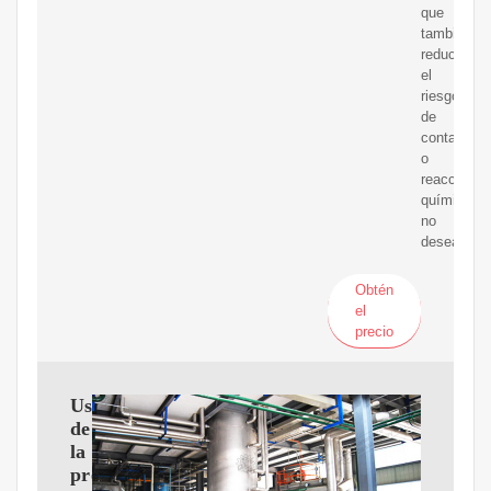
que
también
reduce
el
riesgo
de
contamina
o
reacciones
químicas
no
deseadas.
Obtén
el
precio
Uso
de
la
prensa