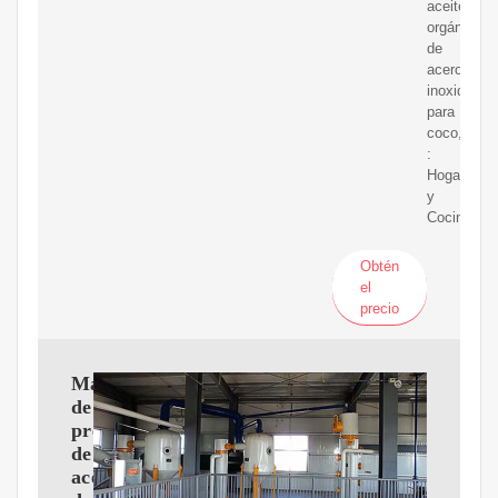
aceite
orgánico
de
acero
inoxidable
para
coco,
:
Hogar
y
Cocina
Obtén
el
precio
Máquina
de
prensa
de
aceite