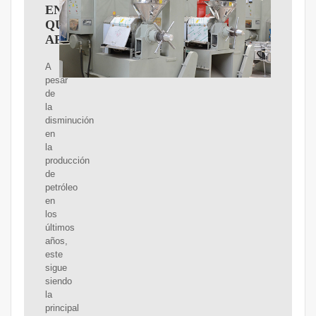
EN
QUÍMICA
APLICADA
A
pesar
de
la
disminución
en
la
producción
de
petróleo
en
los
últimos
años,
este
sigue
siendo
la
principal