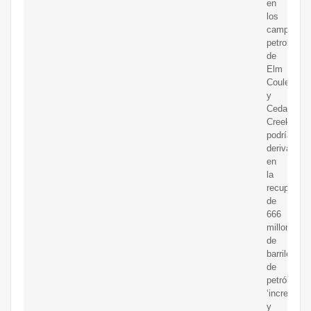
en
los
campos
petroleros
de
Elm
Coulee
y
Cedar
Creek
podría
derivar
en
la
recuperaci
de
666
millones
de
barriles
de
petróleo
‘incrementa
y