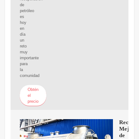
de
petróleo
es
hoy
en
día
un
reto
muy
importante
para
la
comunidad
Obtén
el
precio
Recupe
Mejora
de