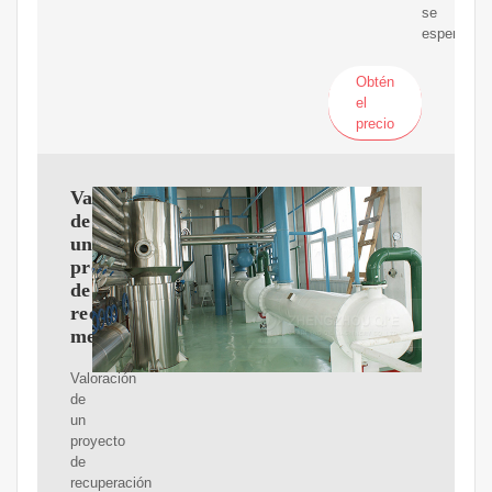
se
esperaba.
Obtén
el
precio
Valoración
de
un
proyecto
de
recuperación
mejorada
Valoración
de
un
proyecto
de
recuperación