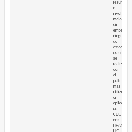
resultados
a
nivel
molecular,
sin
embargo,
ninguno
de
estos
estudios
se
realizó
con
el
polímero
más
utilizado
en
aplicacion
de
CEOR,
como
HPAM
[19],