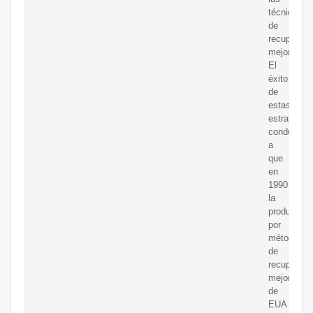
técnicas
de
recuperaci
mejorada.
El
éxito
de
estas
estrategias
condujo
a
que
en
1990
la
producción
por
métodos
de
recuperaci
mejorada
de
EUA