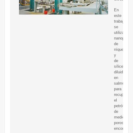
En
este
trabajo,
se
utilizaron
nanopartíc
de
níquel
y
de
sílice
diluidas
en
salmuera
para
recuperar
el
petróleo
de
medios
porosos;
encontran