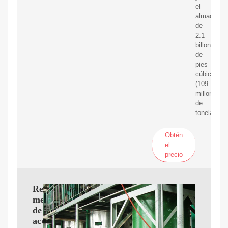
el
almacenam
de
2.1
billones
de
pies
cúbicos
(109
millones
de
toneladas
Obtén
el
precio
Recuperación
mejorada
de
aceite