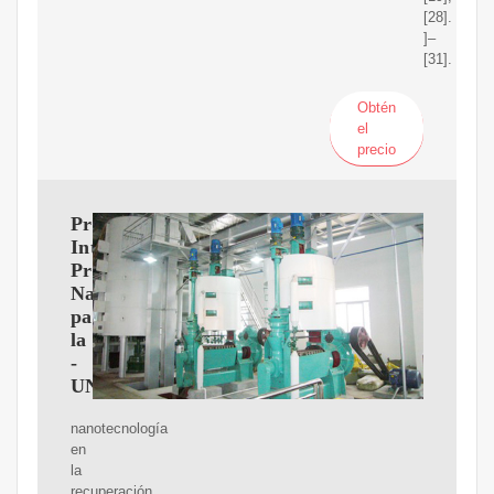
[28].
]–
[31].
Obtén
el
precio
Proyecto
Integrador
Profesional:
Nanofluidos
para
la
-
UNCOMA
nanotecnología
en
la
recuperación