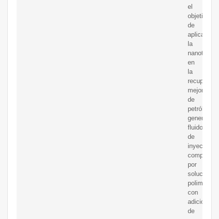
el
objetivo
de
aplicar
la
nanotecnol
en
la
recuperaci
mejorada
de
petróleo
generando
fluidos
de
inyección
compuesto
por
soluciones
polimérica
con
adición
de