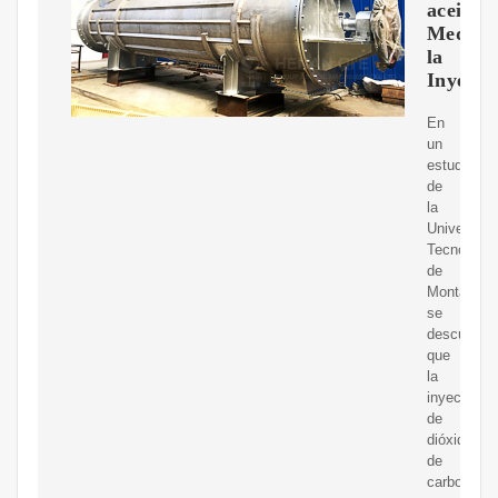
aceite
Median
la
Inyecci
En
un
estudio
de
la
Universida
Tecnológic
de
Montana
se
descubrió
que
la
inyección
de
dióxido
de
carbono