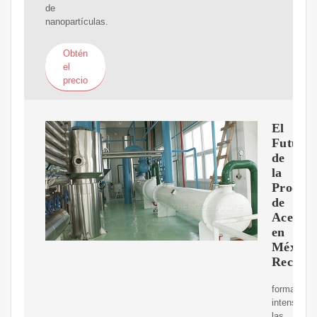
de
nanopartículas.
Obtén
el
precio
El
Futuro
de
la
Produc
de
Aceite
en
México
Recupe
forma
intensiva
las