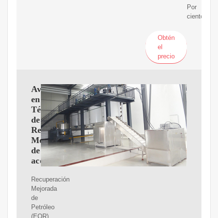
Por
ciento
Obtén
el
precio
Avances
en
Técnicas
de
Recuperación
Mejorada
de
aceite
Recuperación
Mejorada
de
Petróleo
(EOR).