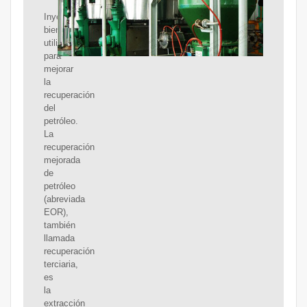
Inyección
bien
utilizada
para
mejorar
la
recuperación
del
petróleo.
La
recuperación
mejorada
de
petróleo
(abreviada
EOR),
también
llamada
recuperación
terciaria,
es
la
extracción