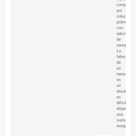
compuesto
por
soluciones
polimérica
con
adición
de
nanopartíc
La
fabricación
de
un
nanosiste
es
un
desafío,
es
difícil
dispersar
una
sustancia
inorgánica