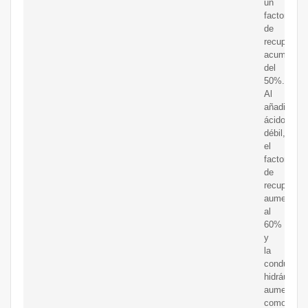
un
factor
de
recuperaci
acumulado
del
50%.
Al
añadir
ácido
débil,
el
factor
de
recuperaci
aumentó
al
60%
y
la
conductivi
hidráulica
aumentó
como