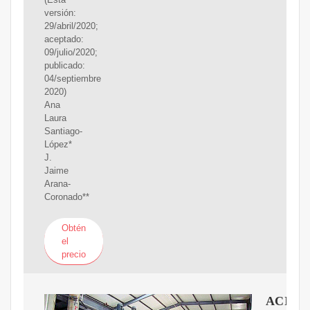
versión:
29/abril/2020;
aceptado:
09/julio/2020;
publicado:
04/septiembre
2020)
Ana
Laura
Santiago-
López*
J.
Jaime
Arana-
Coronado**
Obtén
el
precio
ACIPE