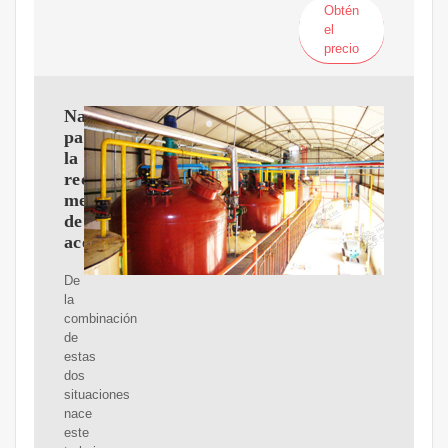
Obtén
el
precio
Nanofluidos
para
la
recuperación
mejorada
de
aceite
De
la
combinación
de
estas
dos
situaciones
nace
este