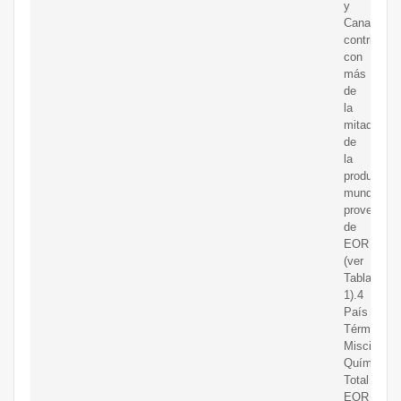
y
Canadá
contribuye
con
más
de
la
mitad
de
la
producción
mundial
provenient
de
EOR
(ver
Tabla
1).4
País
Térmico
Miscible
Químico
Total
EOR