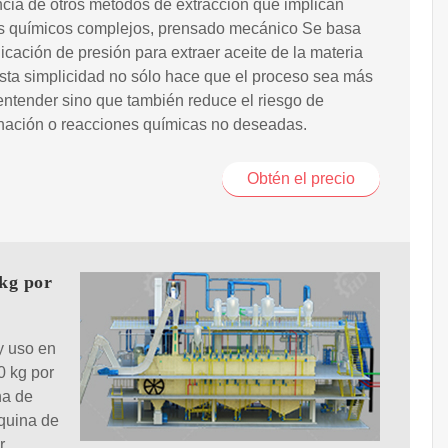
ncia de otros métodos de extracción que implican
s químicos complejos, prensado mecánico Se basa
licación de presión para extraer aceite de la materia
sta simplicidad no sólo hace que el proceso sea más
 entender sino que también reduce el riesgo de
nación o reacciones químicas no deseadas.
Obtén el precio
 kg por
y uso en
0 kg por
na de
áquina de
r,