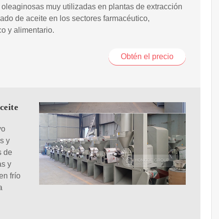
 oleaginosas muy utilizadas en plantas de extracción
ado de aceite en los sectores farmacéutico,
o y alimentario.
Obtén el precio
ceite
vo
s y
s de
as y
n frío
a