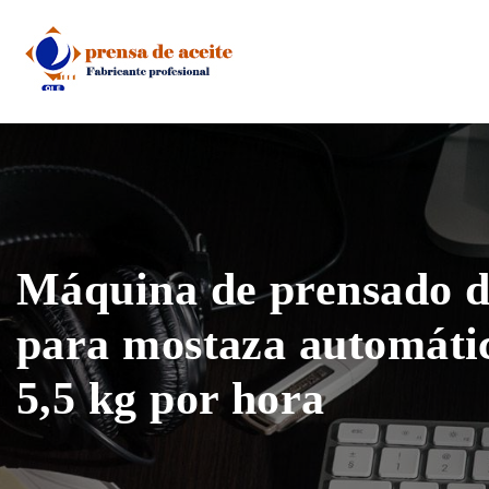
Skip
to
content
Máquina de prensado d
para mostaza automátic
5,5 kg por hora