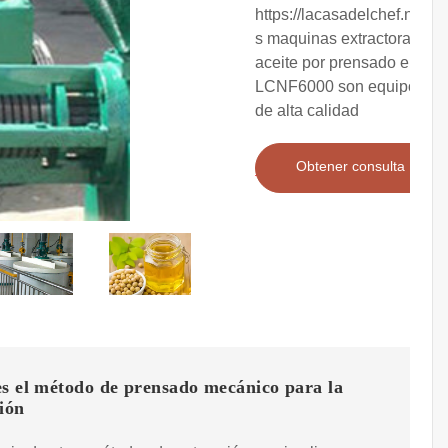
https://lacasadelchef.netLa
s maquinas extractoras de
aceite por prensado en frío
LCNF6000 son equipos
de alta calidad
Obtener consulta
es el método de prensado mecánico para la
ión