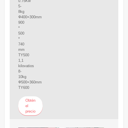
0.75Kw
5-
8kg
Ф400×300mm
900
*
500
*
740
mm
TY500
1,1
kilovatios
8-
10kg
Ф500×360mm
TY600
Obtén
el
precio