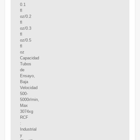
0.1
fl
oz/0.2
fl
oz/0.3
fl
oz/0.5
fl
oz
Capacidad
Tubos
de
Ensayo,
Baja
Velocidad
500-
5000r/min,
Max
3074xg
RCF
:
Industrial
y