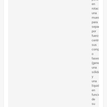
en
rotación
una
muestra
para
separar
por
fuerza
centrífuga
sus
component
o
fases
(generalme
una
sólida
y
una
líquida),
en
función
de
su