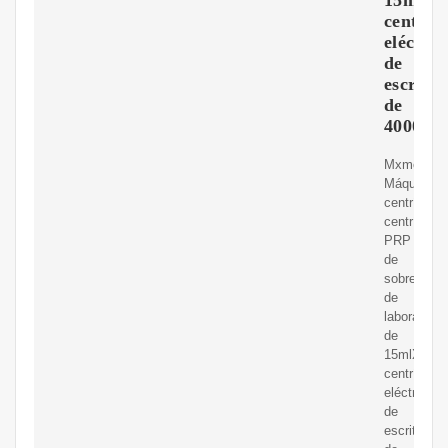
centríf
eléctric
de
escritor
de
4000
Mxmoonan
Máquina
centrífuga,
centrífuga
PRP
de
sobremesa
de
laboratorio
de
15mlX6,
centrífuga
eléctrica
de
escritorio