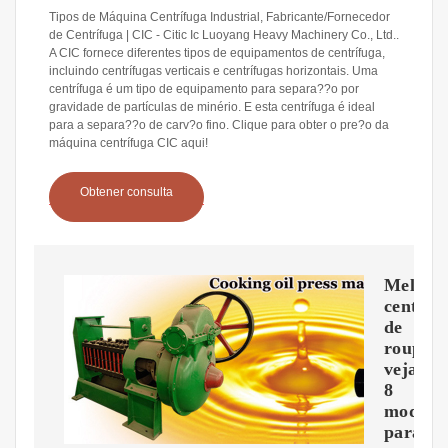
Tipos de Máquina Centrífuga Industrial, Fabricante/Fornecedor
de Centrífuga | CIC - Citic Ic Luoyang Heavy Machinery Co., Ltd..
A CIC fornece diferentes tipos de equipamentos de centrífuga,
incluindo centrífugas verticais e centrífugas horizontais. Uma
centrífuga é um tipo de equipamento para separa??o por
gravidade de partículas de minério. E esta centrífuga é ideal
para a separa??o de carv?o fino. Clique para obter o pre?o da
máquina centrífuga CIC aqui!
Obtener consulta
Melhor
centríf
de
roupas:
veja
8
modelo
para