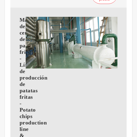
Máquina
desengrasadora
centrífuga
de
patatas
fritas
-
Línea
de
producción
de
patatas
fritas
-
Potato
chips
production
line
&