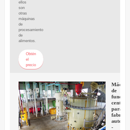
ellos
son
otras
máquinas
de
procesamiento
de
alimentos.
Obtén
el
precio
Máquin
de
fundici
centríf
para
fabrica
automát
-