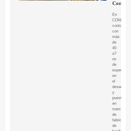
Coniex
En
CONIEX
contamos
con
más
de
40
a?
os
de
experienci
en
el
desarrollo
y
puesta
en
marcha
de
fabricas
de