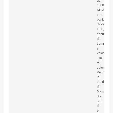
de
4000
RPM
con
pantalla
digital
LCD,
control
de
tiempo
y
velocidad
110
V,
color
Visita
la
tienda
de
Mxmoonan
3.9
3.9
de
5