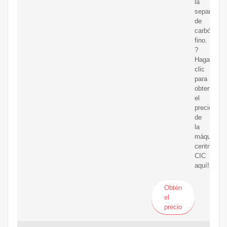
la
separación
de
carbón
fino.
?
Haga
clic
para
obtener
el
precio
de
la
máquina
centrífuga
CIC
aquí!
Obtén
el
precio