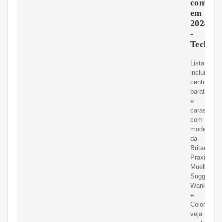
compra
em
2024
-
TechTu
Lista
inclui
centrífuga
baratas
e
caras,
com
modelos
da
Britania,
Praxis,
Mueller,
Suggar,
Wanke
e
Colormaq;
veja