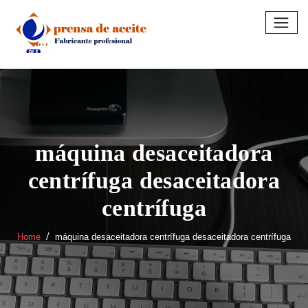
Skip
to
content
máquina desaceitadora
centrífuga desaceitadora
centrífuga
Home
máquina desaceitadora centrífuga desaceitadora centrífuga