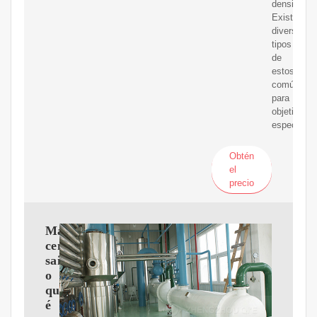
densidad.
Existen
diversos
tipos
de
estos,
comúnmen
para
objetivos
específico
Obtén
el
precio
Máquina
centrífuga:
saiba
o
que
é