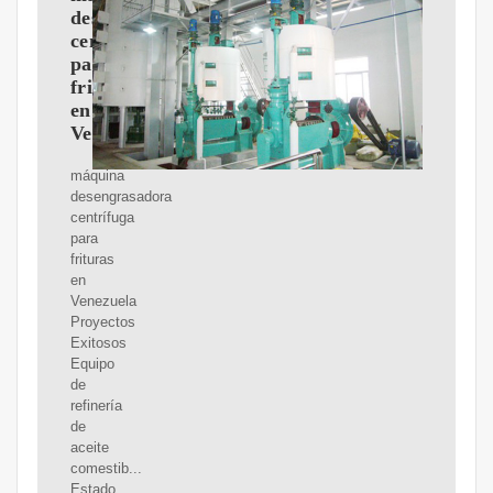
desengrasadora
centrífuga
para
frituras
en
Venezuela
máquina
desengrasadora
centrífuga
para
frituras
en
Venezuela
Proyectos
Exitosos
Equipo
de
refinería
de
aceite
comestib...
Estado