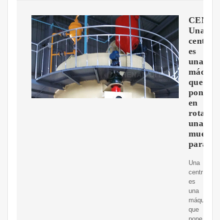
CENTR
Una
centríf
es
una
máquin
que
pone
en
rotació
una
muestr
para
Una
centrífuga
es
una
máquina
que
pone