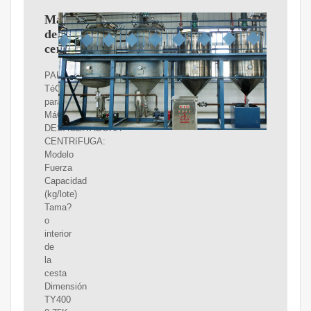
Máquina
desaceitadora
centrífuga
PARáMETRO
TéCNICO
para
MáQUINA
DESACEITADORA
CENTRíFUGA:
Modelo
Fuerza
Capacidad
(kg/lote)
Tama?
o
interior
de
la
cesta
Dimensión
TY400