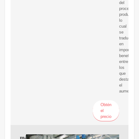
del
proceso
productivo,
lo
cual
se
traduce
en
importante
beneficios,
entre
los
que
destacan
el
aumento
Obtén
el
precio
máquina