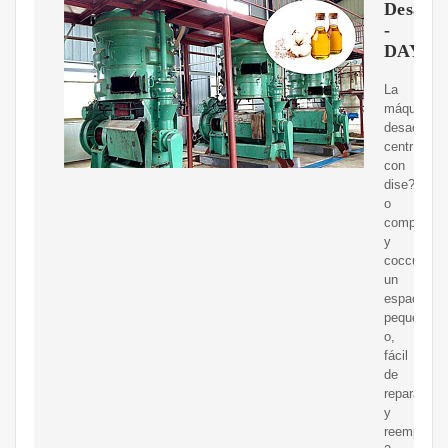
Desacei
-
DAYA
La
máquina
desaceitad
centrífuga
con
dise?
o
compacto
y
coccupa
un
espacio
peque?
o,
fácil
de
reparar
y
reemplazar