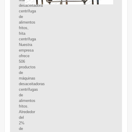
desaceitadora
centrífuga
de
alimentos
fritos,
frita
centrífuga
Nuestra
empresa
ofrece
506
productos
de
máquinas
desaceitadoras
centrífugas
de
alimentos
fritos.
Alrededor
del
2%
de