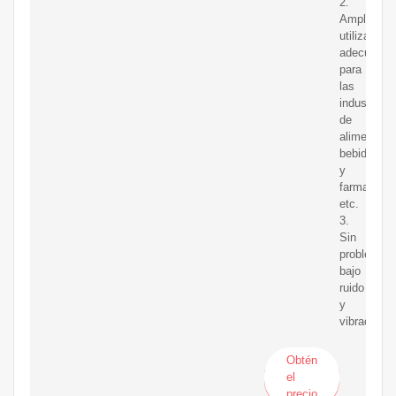
2.
Ampliamen
utilizado,
adecuado
para
las
industrias
de
alimentos,
bebidas
y
farmacéuti
etc.
3.
Sin
problemas,
bajo
ruido
y
vibración
Obtén
el
precio