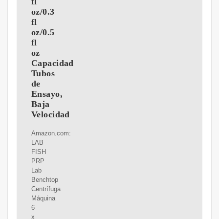
fl
oz/0.3
fl
oz/0.5
fl
oz
Capacidad
Tubos
de
Ensayo,
Baja
Velocidad
Amazon.com:
LAB
FISH
PRP
Lab
Benchtop
Centrífuga
Máquina
6
x