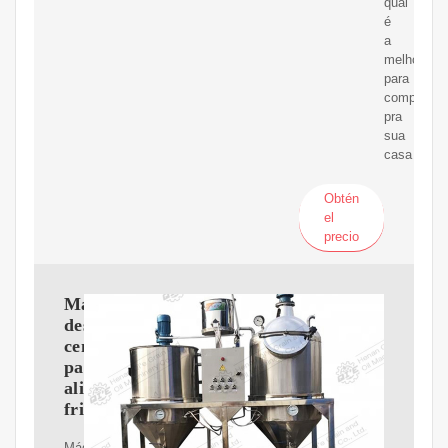
qual
é
a
melhor
para
comprar
pra
sua
casa
Obtén
el
precio
Máquina
desengrasadora
centrífuga
para
alimentos
fritos
Máquina