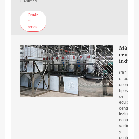
Científico
Obtén
el
precio
Máquin
centríf
industri
CIC
ofrece
diferentes
tipos
de
equipos
centrífugos
incluidas
centrífuga
verticales
y
centrífuga