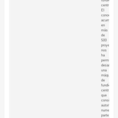
fundición
centrífuga.
El
conocimie
acumulado
en
más
de
500
proyectos
nos
ha
permitido
desarrollar
una
máquina
de
fundición
centrífuga
que
consigue
automatiza
numerosas
partes