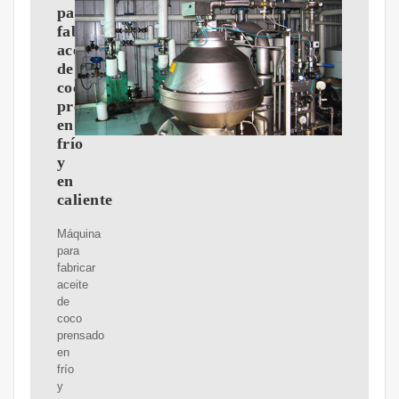
para
fabricar
aceite
de
coco
prensado
en
frío
y
en
caliente
Máquina
para
fabricar
aceite
de
coco
prensado
en
frío
y