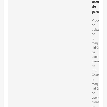
aceite
de
prensa
Proceso
de
trabajo
de
la
máquina
hidráulica
de
aceite
prensado
en
frío.
Coloque
la
máquina
hidráulica
de
aceite
prensado
en