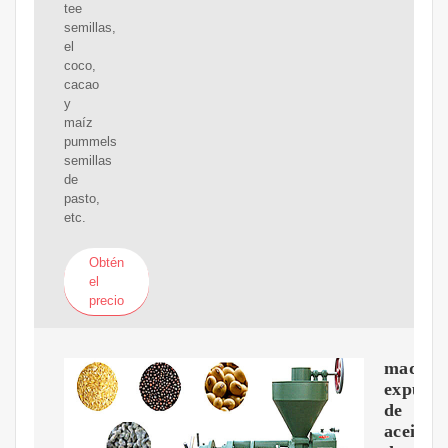
tee
semillas,
el
coco,
cacao
y
maíz
pummels
semillas
de
pasto,
etc.
Obtén
el
precio
maquin
expulso
de
aceite