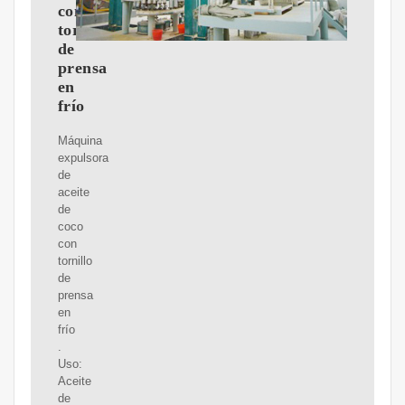
con
tornillo
de
prensa
en
frío
Máquina
expulsora
de
aceite
de
coco
con
tornillo
de
prensa
en
frío
.
Uso:
Aceite
de