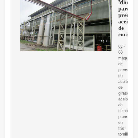
Máquin
para
prensar
aceite
de
coco
6yl-
68
máquina
de
prensa
de
aceite
de
girasol
aceite
de
ricino
prensado
en
frío
tornillo