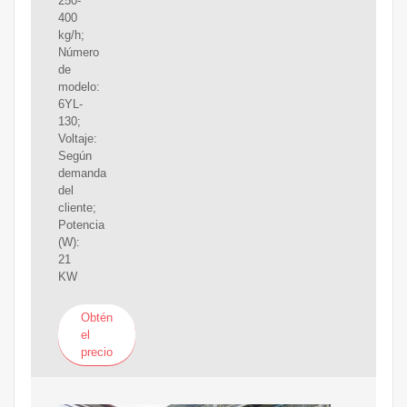
250-
400
kg/h;
Número
de
modelo:
6YL-
130;
Voltaje:
Según
demanda
del
cliente;
Potencia
(W):
21
KW
Obtén
el
precio