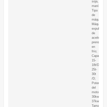
soja,
maní;
Tipo
de
máquina:
Máquina
expulsora
de
aceite
prensado
en
frío;
Capacidad
15-
18t/D
25t-
30t
/D;
Potencia
del
motor:
30kw-
37kw;
Tama?