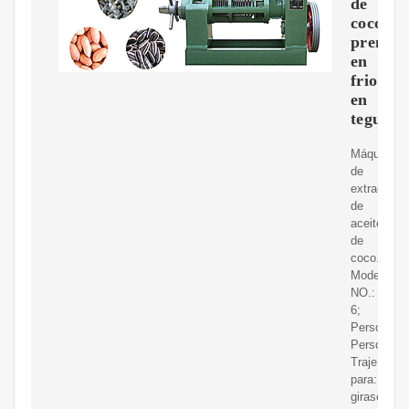
de
coco
prensa
en
frio
en
tegucig
Máquina
de
extracción
de
aceite
de
coco.
Modelo
NO.:
6;
Personaliz
Personaliz
Traje
para:
girasol,