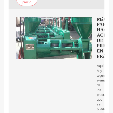
precio
MáQUI
PARA
HACE
ACEIT
DE
PRENS
EN
FRíO
Aquí
hay
algunos
ejemplos
de
los
productos
que
se
pueden