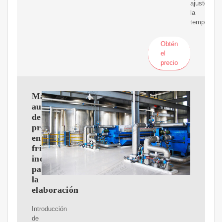
ajuste
la
temperatur
Obtén
el
precio
Máquina
automática
de
prensado
en
frío
industrial
para
la
elaboración
Introducción
de