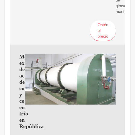
de
girasol,
maní
Obtén
el
precio
Máquina
expulsora
de
aceite
de
coco
y
copra
en
frío
en
República