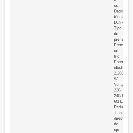
os.
Datos
técnicos
LCNF6000
Tipo
de
prensado:
Prensado
en
frio.
Potencia
eléctrica:
2.200
W
Voltaje:
220-
240/1/50-
60Hz.
Reductora:
Transmisi
directa
de
eje