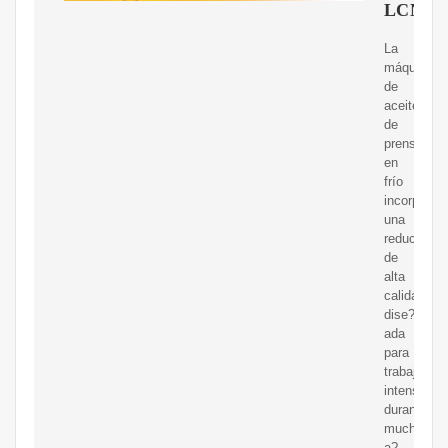
LCNF6
La
máquina
de
aceite
de
prensa
en
frío
incorpora
una
reductora
de
alta
calidad,
dise?
ada
para
trabajos
intensivos
durante
muchos
a?