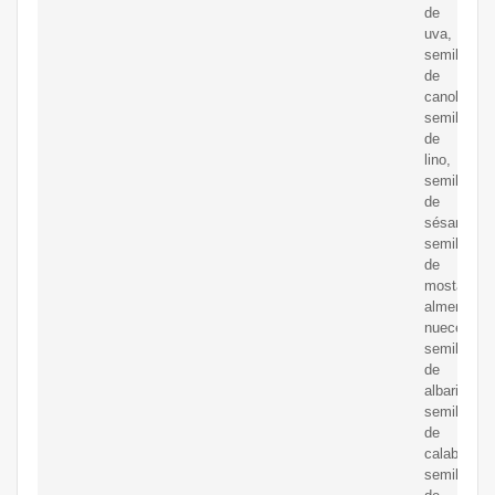
de
uva,
semilla
de
canola,
semillas
de
lino,
semillas
de
sésamo,
semillas
de
mostaza,
almendras,
nueces,
semillas
de
albaricoqu
semillas
de
calabaza,
semillas