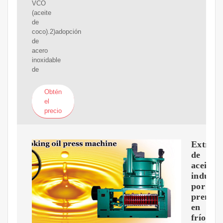
VCO
(aceite
de
coco).2)adopción
de
acero
inoxidable
de
Obtén
el
precio
Extract
de
aceite
industri
por
prensa
en
frío