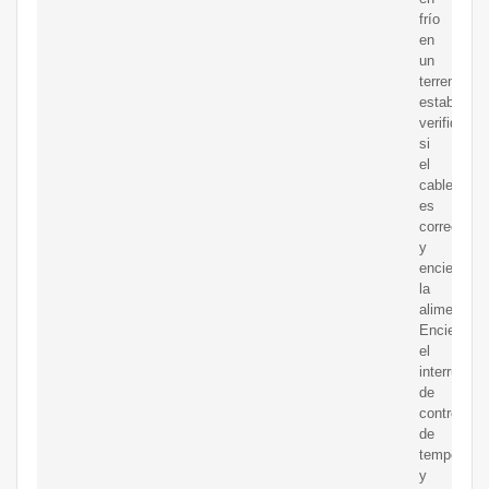
frío
en
un
terreno
estable,
verifique
si
el
cableado
es
correcto
y
encienda
la
alimentaci
Encienda
el
interruptor
de
control
de
temperatur
y