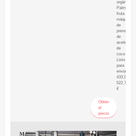
orgánico
Palma
fruta
máquina
de
prensa
de
aceite
de
coco
Listo
para
enviar
433,96-
522,73
€
Obtén
el
precio
Máquina