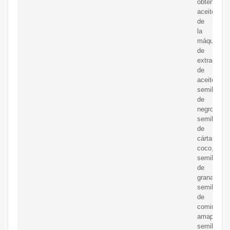
obtener
aceite
de
la
máquina
de
extracción
de
aceite:
semilla
de
negro,
semilla
de
cártamo,
coco,
semilla
de
granada,
semilla
de
comino,
amapola,
semilla