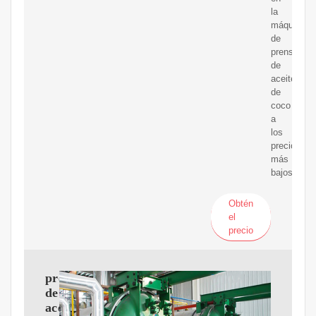
la
máquina
de
prensa
de
aceite
de
coco
a
los
precios
más
bajos.
Obtén
el
precio
prensa
de
aceite