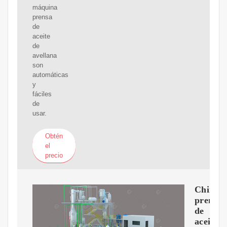
máquina
prensa
de
aceite
de
avellana
son
automáticas
y
fáciles
de
usar.
Obtén
el
precio
China
prensa
de
aceite