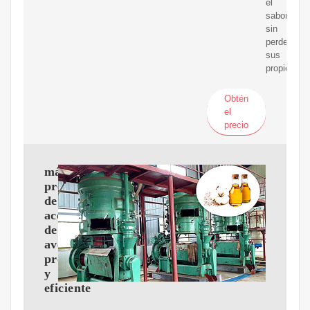
el
sabor
sin
perder
sus
propiedade
Obtén
el
precio
máquina
prensa
de
aceite
de
avellana
profesional
y
eficiente