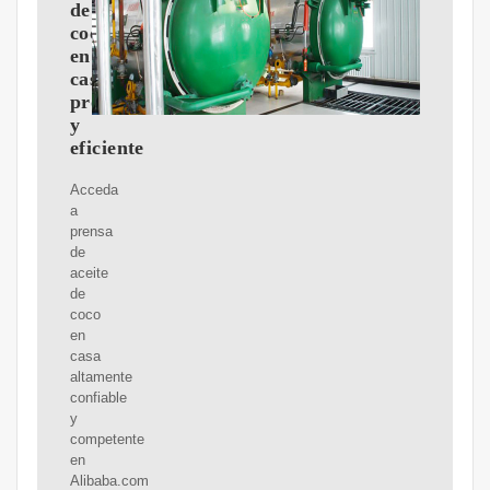
de
coco
en
casa
profesional
y
eficiente
Acceda
a
prensa
de
aceite
de
coco
en
casa
altamente
confiable
y
competente
en
Alibaba.com