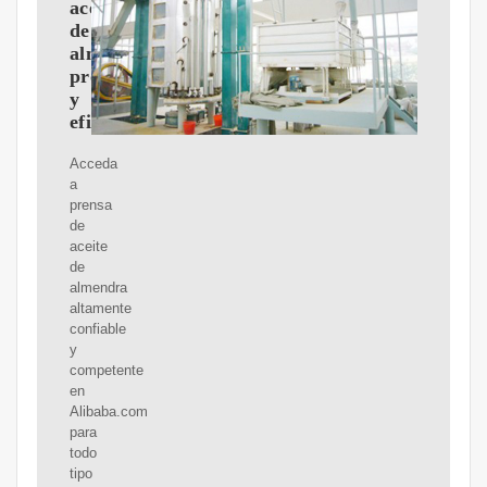
aceite
de
almendra
profesional
y
eficiente
Acceda
a
prensa
de
aceite
de
almendra
altamente
confiable
y
competente
en
Alibaba.com
para
todo
tipo