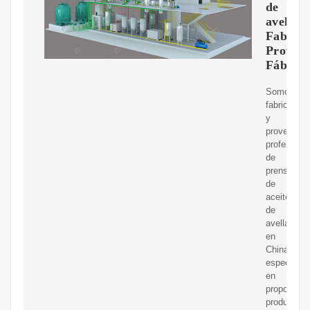
de
avellan
Fabrica
Proveed
Fábrica
Somos
fabricantes
y
proveedor
profesiona
de
prensas
de
aceite
de
avellana
en
China,
especializ
en
proporcion
productos