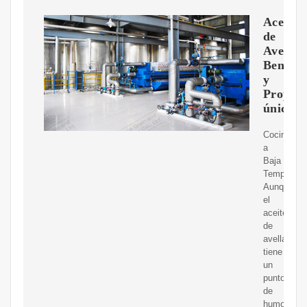
Aceite
de
Avellan
Benefic
y
Propied
únicas
Cocina
a
Baja
Temperatur
Aunque
el
aceite
de
avellana
tiene
un
punto
de
humo