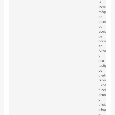
la
increíble
máquina
de
prensa
de
aceite
de
coco
en
Alibaba.c
y
sea
testigo
de
ofertas
fenomenal
Experimen
funciones
abundante
y
eficientes
integradas
en