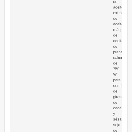
de
aceite,
extractor
de
aceite,
máquina
de
aceite
de
prensa
caliente/frí
de
750
W
para
semillas
de
girasol
de
cacahuete
y
sésamo,
soja
de