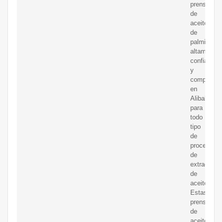
prensa
de
aceite
de
palmiste
altamente
confiable
y
competent
en
Alibaba.c
para
todo
tipo
de
procesos
de
extracción
de
aceite.
Estas
prensa
de
aceite