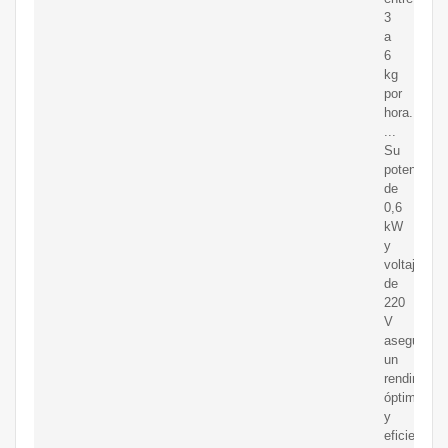
3
a
6
kg
por
hora.
...
Su
potencia
de
0,6
kW
y
voltaje
de
220
V
aseguran
un
rendimient
óptimo
y
eficiente.