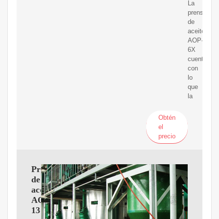
La
prensa
de
aceite
AOP-
6X
cuenta
con
lo
que
la
Obtén
el
precio
Prensa
de
aceite
AOP-
13