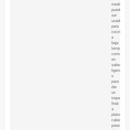
medio,
puede
ser
usado
para
cocinar
a
baja
temperatur
como
en
salteados
ligeros
o
para
dar
un
toque
final
a
platos
calientes,
potenciand