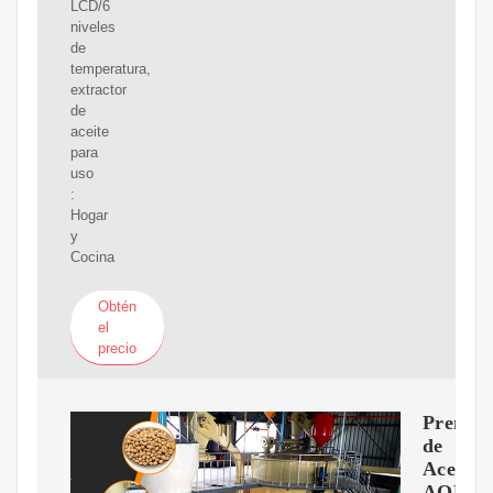
LCD/6
niveles
de
temperatura,
extractor
de
aceite
para
uso
:
Hogar
y
Cocina
Obtén
el
precio
Prensa
de
Aceite
AOP-