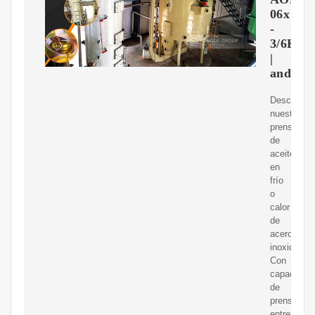
06x
-
3/6Kg/h
|
andesor
Descubre
nuestra
prensa
de
aceite
en
frío
o
calor
de
acero
inoxidable.
Con
capacidad
de
prensar
entre