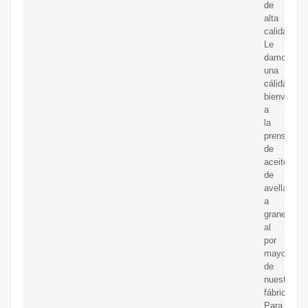
de
alta
calidad.
Le
damos
una
cálida
bienvenida
a
la
prensa
de
aceite
de
avellana
a
granel
al
por
mayor
de
nuestra
fábrica.
Para