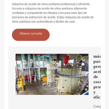
máquina de aceite de oliva avellana profesional y eficiente.
Acceda a máquina de aceite de oliva avellana altamente
confiable y competente en Alibaba.com para todo tipo de
procesos de extracción de aceite. Estas máquina de aceite de
oliva avellana son automáticas y fáciles de usar.
Obtener consulta
máquin
para
prensar
aceite
de
coco
profesi
y
eficient
Compre