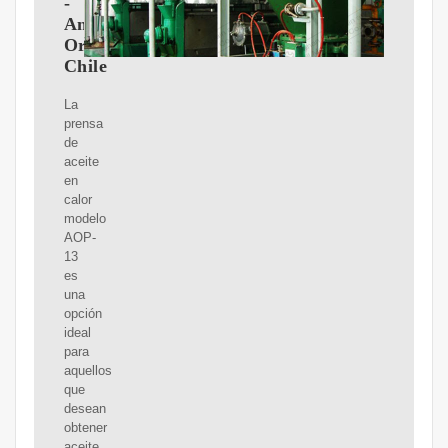
-
Andes
Organics
Chile
La
prensa
de
aceite
en
calor
modelo
AOP-
13
es
una
opción
ideal
para
aquellos
que
desean
obtener
aceite