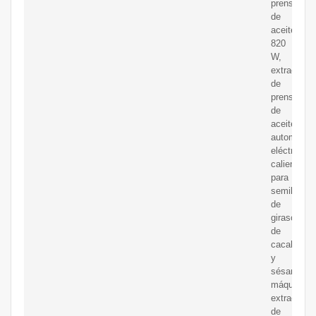
prensa
de
aceite
820
W,
extractor
de
prensa
de
aceite
automático
eléctrico
caliente/frí
para
semillas
de
girasol
de
cacahuete
y
sésamo,
máquina
extractora
de