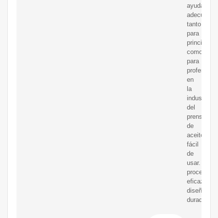
ayuda
adecuada
tanto
para
principiant
como
para
profesiona
en
la
industria
del
prensado
de
aceite.
fácil
de
usar.
proceso
eficaz.
diseño
duradero