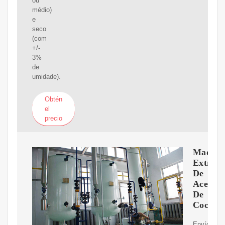
ou
médio)
e
seco
(com
+/-
3%
de
umidade).
Obtén
el
precio
Maquin
Extract
De
Aceite
De
Coco
Envíos