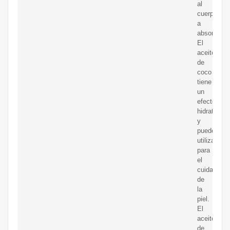
al
cuerpo
a
absorberlo.
El
aceite
de
coco
tiene
un
efecto
hidratante
y
puede
utilizarse
para
el
cuidado
de
la
piel.
El
aceite
de