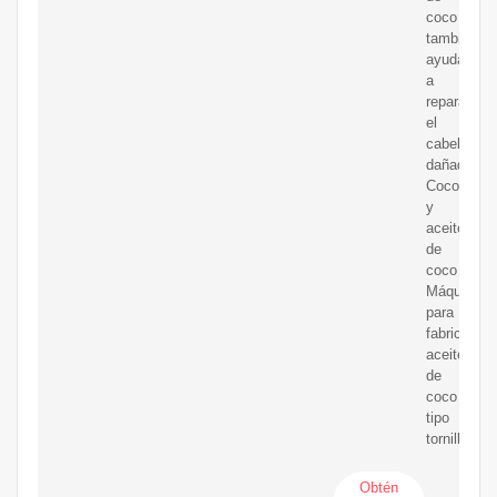
coco
también
ayuda
a
reparar
el
cabello
dañado.
Coco
y
aceite
de
coco
Máquina
para
fabricar
aceite
de
coco
tipo
tornillo
Obtén