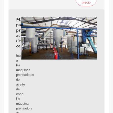
precio
Máquina
para
prensar
aceite
de
coco
Introducción
a
las
máquinas
prensadoras
de
aceite
de
coco.
La
máquina
prensadora