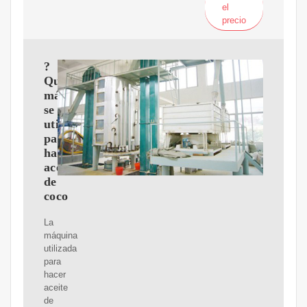
el
precio
?
Qué
máquina
se
utiliza
para
hacer
aceite
de
coco
La
máquina
utilizada
para
hacer
aceite
de