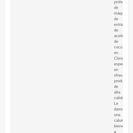
profesiona
de
máquinas
de
extracción
de
aceite
de
coco
en
China,
especializ
en
ofrecer
productos
de
alta
calidad.
Le
damos
una
calurosa
bienvenida
a