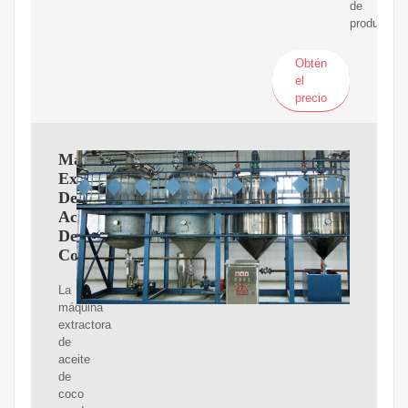
de
productos.
Obtén
el
precio
Maquina
Extractora
De
Aceite
De
Coco
La
máquina
extractora
de
aceite
de
coco