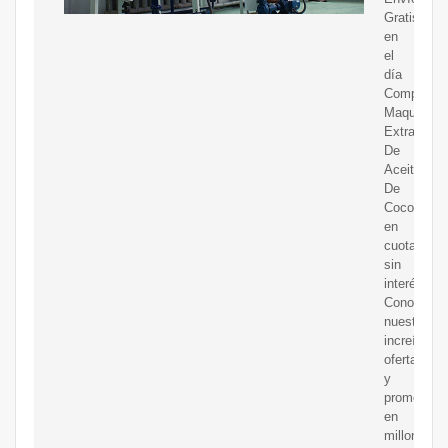
Gratis
en
el
día
Compre
Maquina
Extractora
De
Aceite
De
Coco
en
cuotas
sin
interés!
Conozca
nuestras
increíbles
ofertas
y
promocion
en
millones