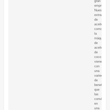
gran
empresa:
Nuestras
extractora
de
aceite
como
la
máquina
de
aceite
de
coco
vienen
con
una
variedad
de
beneficios
que
las
convierten
en
una