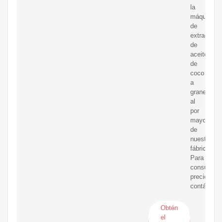
la
máquina
de
extracción
de
aceite
de
coco
a
granel
al
por
mayor
de
nuestra
fábrica.
Para
consultar
precios,
contácteno
Obtén
el