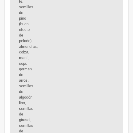
té,
semillas
de
pino
(buen
efecto
de
pelado),
almendras,
colza,
maní,
soja,
germen
de
arroz,
semillas
de
algodón,
lino,
semillas
de
girasol,
semillas
de