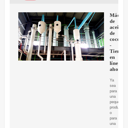
Máquin
de
aceite
de
coco
-
Tienda
en
línea
ahora
Ya
sea
para
una
pequeña
producción
o
para
una