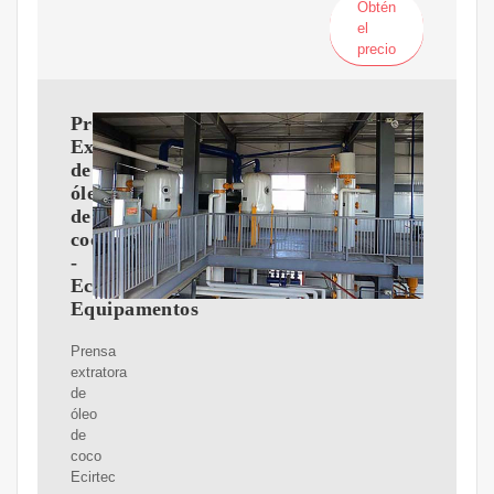
Obtén
el
precio
Prensa
Extratora
de
óleo
de
coco
-
Ecirtec
Equipamentos
Prensa
extratora
de
óleo
de
coco
Ecirtec