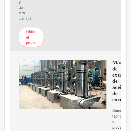
y
de
alta
calidad.
Obtén
el
precio
Máquin
de
extracc
de
aceite
de
coco
Somos
fabricantes
y
proveedor