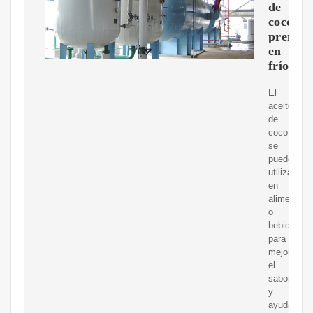
de
coco
prensa
en
frío
El
aceite
de
coco
se
puede
utilizar
en
alimentos
o
bebidas
para
mejorar
el
sabor
y
ayudar