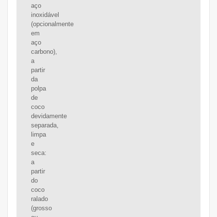
aço
inoxidável
(opcionalmente
em
aço
carbono),
a
partir
da
polpa
de
coco
devidamente
separada,
limpa
e
seca:
a
partir
do
coco
ralado
(grosso