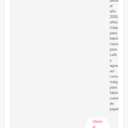
desde
el
año
2000,
ofrecemos
máquinas
para
fabricar
vasos
para
café
y
agua,
así
como
máquinas
para
fabricar
cuencos
de
papel.
Obtén
el