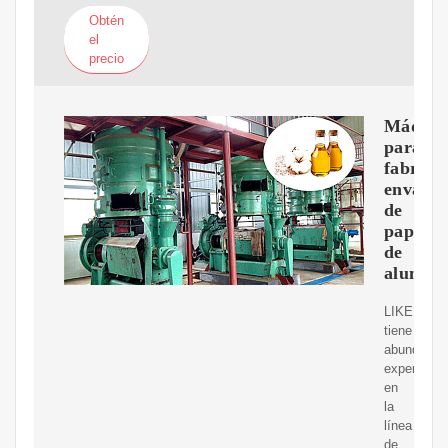
Obtén
el
precio
Máquin
para
fabrica
envases
de
papel
de
alumini
LIKEE
tiene
abundante
experienci
en
la
línea
de