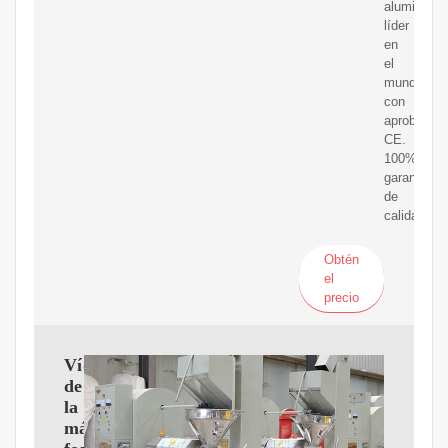
aluminio
líder
en
el
mundo,
con
aprobación
CE.
100%
garantía
de
calidad.
Obtén
el
precio
Vídeos
de
la
máquina