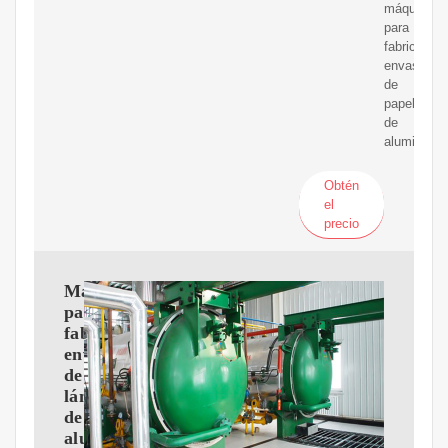
máquinas
para
fabricar
envases
de
papel
de
aluminio.
Obtén
el
precio
Máquina
para
fabricar
envases
de
lámina
de
aluminio