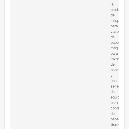
la
producción
de
máquinas
para
vasos
de
papel,
máquinas
para
tazones
de
papel
y
una
serie
de
equipos
para
contenedo
de
papel.
Somos