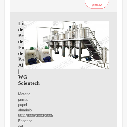
precio
Línea
de
Producción
de
Envases
de
Papel
Aluminio
|
WG
Scientech
Materia
prima:
papel
aluminio
8011/8006/3003/3005
Espesor
del