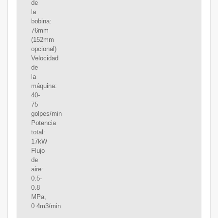
de
la
bobina:
76mm
(152mm
opcional)
Velocidad
de
la
máquina:
40-
75
golpes/min
Potencia
total:
17kW
Flujo
de
aire:
0.5-
0.8
MPa,
0.4m3/min