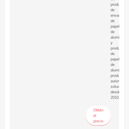
producción
de
envases
de
papel
de
aluminio
y
productos
de
papel
de
aluminio.
producción
automática
solución
desde
2010.
Obtén
el
precio