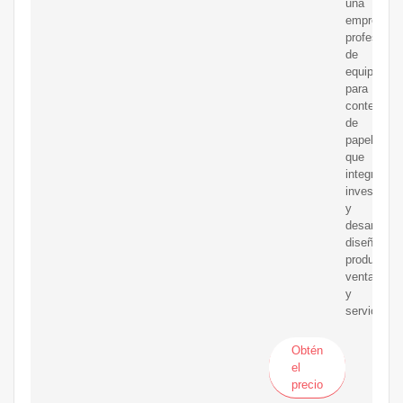
una
empresa
profesional
de
equipos
para
contenedo
de
papel
que
integra
investigac
y
desarrollo,
diseño,
producción
ventas
y
servicio.
Obtén
el
precio