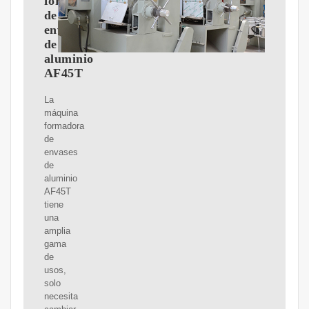
formadora
de
envases
de
aluminio
AF45T
La
máquina
formadora
de
envases
de
aluminio
AF45T
tiene
una
amplia
gama
de
usos,
solo
necesita