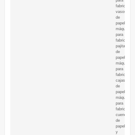
para
fabricar
vasos
de
papel,
máquinas
para
fabricar
pajitas
de
papel,
máquinas
para
fabricar
cajas
de
papel,
máquinas
para
fabricar
cuencos
de
papel
y