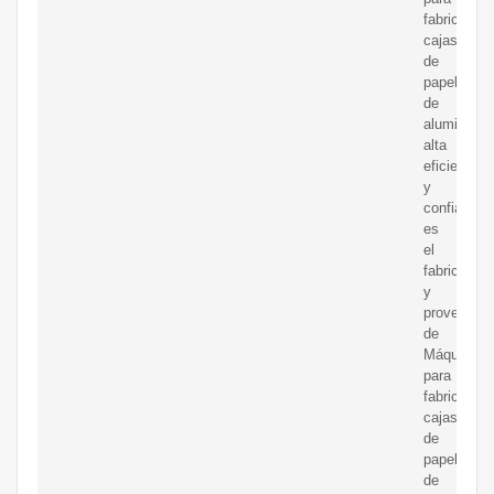
fabricar
cajas
de
papel
de
aluminio
alta
eficiencia
y
confiabilid
es
el
fabricante
y
proveedor
de
Máquina
para
fabricar
cajas
de
papel
de