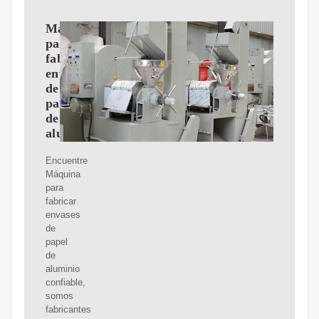
Máquina
para
fabricar
envases
de
papel
de
aluminio
Encuentre
Máquina
para
fabricar
envases
de
papel
de
aluminio
confiable,
somos
fabricantes