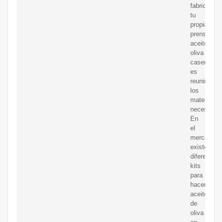
fabricar
tu
propia
prensa
aceite
oliva
casera
es
reunir
los
materiales
necesarios
En
el
mercado
existen
diferentes
kits
para
hacer
aceite
de
oliva