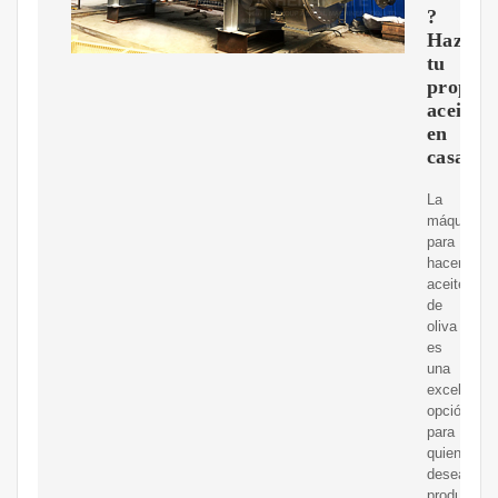
?
Haz
tu
propio
aceite
en
casa!
La
máquina
para
hacer
aceite
de
oliva
es
una
excelente
opción
para
quienes
desean
producir