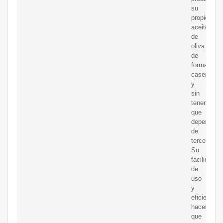
su
propio
aceite
de
oliva
de
forma
casera
y
sin
tener
que
depender
de
terceros.
Su
facilidad
de
uso
y
eficiencia
hacen
que