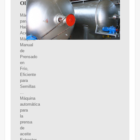
Oliva
Máquina
para
Hacer
Aceite,
Máquina
Manual
de
Prensado
en
Frío,
Eficiente
para
Semillas
...
Máquina
automática
para
la
prensa
de
aceite
Extractor