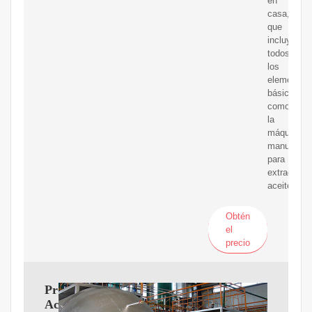
en
casa,
que
incluyen
todos
los
elementos
básicos
como
la
máquina
manual
para
extraer
aceite
Obtén
el
precio
Prensa
Aceite