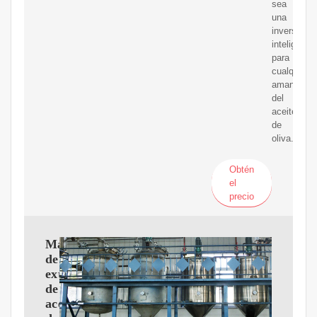
sea
una
inversión
inteligente
para
cualquier
amante
del
aceite
de
oliva.
Obtén
el
precio
Máquina
de
extracción
de
aceite