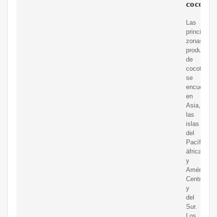
coco?
Las
principales
zonas
productora
de
cocoteros
se
encuentran
en
Asia,
las
islas
del
Pacífico,
áfrica
y
América
Central
y
del
Sur.
Los