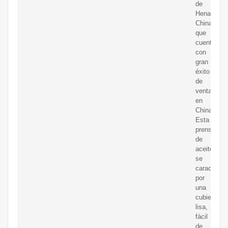
de
Henan,
China)
que
cuenta
con
gran
éxito
de
venta
en
China.
Esta
prensa
de
aceite
se
caracteriza
por
una
cubierta
lisa,
fácil
de