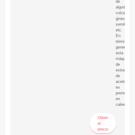
de
algodón,
colza,
girasol
semilla,
etc.
En
términos
generales,
esta
máquina
de
extracción
de
aceite
es
prensada
en
caliente.
Obtén
el
precio