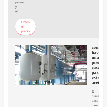
palma
y
el
Obtén
el
precio
como
hacer
una
prensa
casera
para
extraer
aceite
El
primer
paso
para