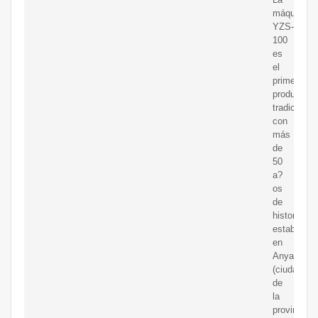
máquina
YZS-
100
es
el
primer
producto
tradicional
con
más
de
50
a?
os
de
historia
establecid
en
Anyang
(ciudad
de
la
provincia