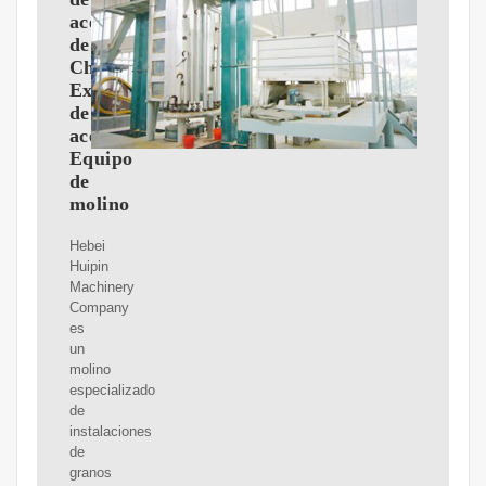
aceite
de
China,
Expulsor
de
aceite,
Equipo
de
molino
Hebei
Huipin
Machinery
Company
es
un
molino
especializado
de
instalaciones
de
granos