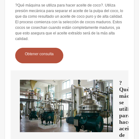
?Qué máquina se utiliza para hacer aceite de coco?. Utiliza
presión mecánica para separar el aceite de la pulpa del coco, lo
que da como resultado un aceite de coco puro y de alta calidad.
El proceso comienza con la selección de cocos maduros. Estos
cocos se cosechan cuando están completamente maduros, ya
que esto asegura que el aceite extraído será de la más alta
calidad.
Obtener consulta
?
Qué
máquin
se
utiliza
para
hacer
aceite
de