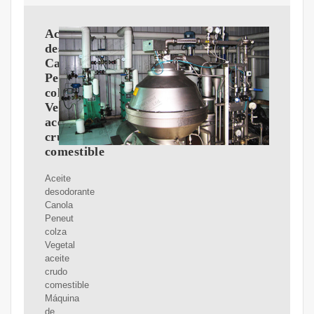
Aceite
desodorante
Canola
Peneut
colza
Vegetal
aceite
crudo
comestible
Aceite
desodorante
Canola
Peneut
colza
Vegetal
aceite
crudo
comestible
Máquina
de