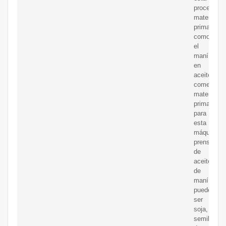
procesand
materias
primas
como
el
maní
en
aceite
comestible
materias
primas
para
esta
máquina
prensadora
de
aceite
de
maní
pueden
ser
soja,
semillas