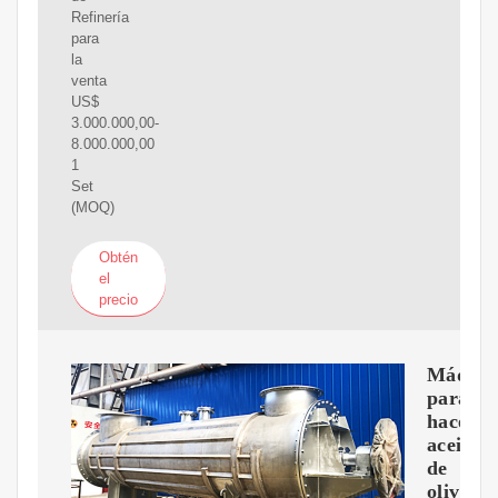
Refinería
para
la
venta
US$
3.000.000,00-
8.000.000,00
1
Set
(MOQ)
Obtén
el
precio
Máquin
para
hacer
aceite
de
oliva: