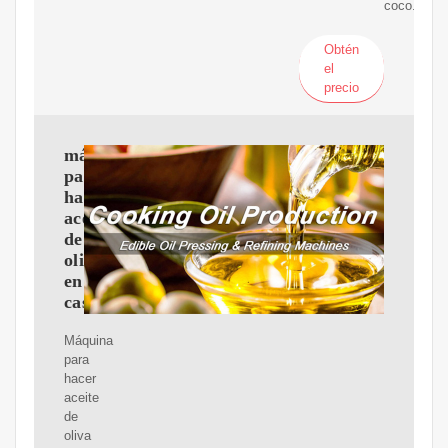
coco.
Obtén
el
precio
máquina
para
hacer
aceite
de
oliva
en
casa
Máquina
para
hacer
aceite
de
oliva