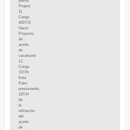
palma
Project
11
Congo
400T/D
Hacer
Proyecto
de
aceite
de
cacahuete
12
Congo
15T/H
fruta
Palm
presionando,
10T/H
de
la
refinación
del
aceite
de