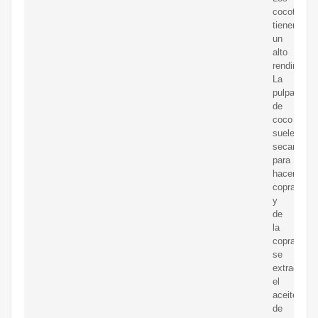
cocoteros
tienen
un
alto
rendimient
La
pulpa
de
coco
suele
secarse
para
hacer
copra,
y
de
la
copra
se
extrae
el
aceite
de