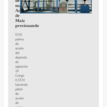
de
maíz
Aceite
de
Maíz
presionando
5T/D
palma
de
aceite
del
depósito
de
agitación
10
Congo
0.5T/H
haciendo
jabón
de
aceite
de