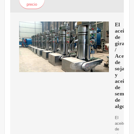
precio
El
aceite
de
girasol
/
Aceite
de
soja
y
aceite
de
semilla
de
algodó
El
aceite
de