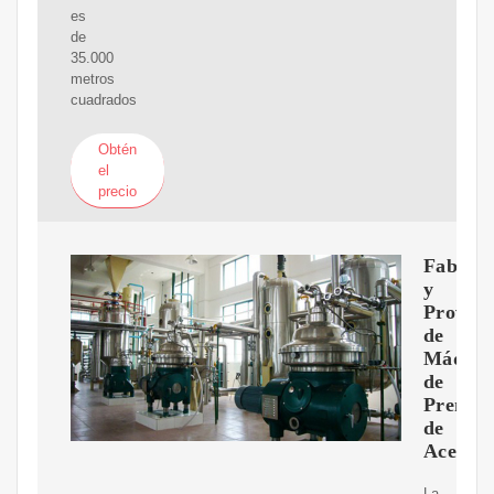
es
de
35.000
metros
cuadrados
Obtén
el
precio
Fabrica
y
Provee
de
Máquin
de
Prensa
de
Aceite
La