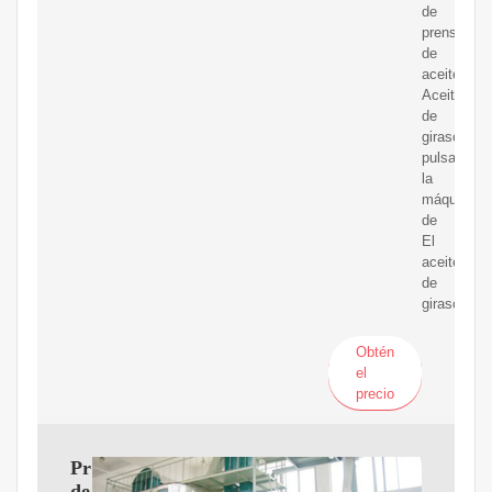
de
prensado
de
aceite,
Aceite
de
girasol
pulsando
la
máquina
de
El
aceite
de
girasol
Obtén
el
precio
Prensa
de