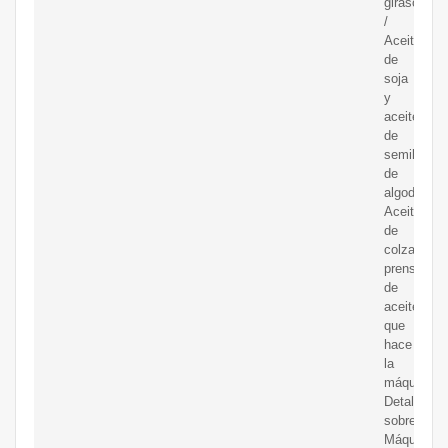
girasol
/
Aceite
de
soja
y
aceite
de
semilla
de
algodón/
Aceite
de
colza
prensado
de
aceite/máq
que
hace
la
máquina,E
Detalles
sobre
Máquina