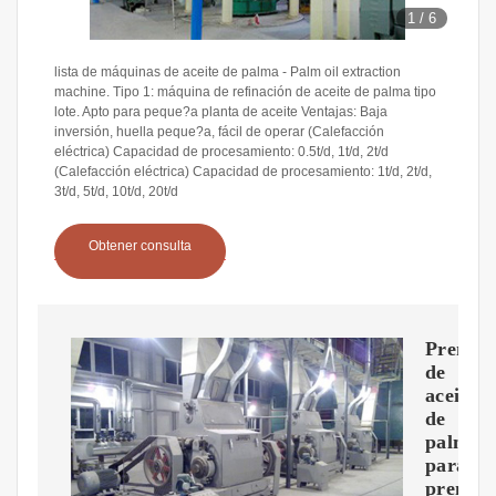
1
/
6
lista de máquinas de aceite de palma - Palm oil extraction
machine. Tipo 1: máquina de refinación de aceite de palma tipo
lote. Apto para peque?a planta de aceite Ventajas: Baja
inversión, huella peque?a, fácil de operar (Calefacción
eléctrica) Capacidad de procesamiento: 0.5t/d, 1t/d, 2t/d
(Calefacción eléctrica) Capacidad de procesamiento: 1t/d, 2t/d,
3t/d, 5t/d, 10t/d, 20t/d
Obtener consulta
Prensa
de
aceite
de
palmist
para
prensa