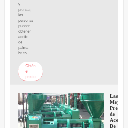
y
prensar,
las
personas
pueden
obtener
aceite
de
palma
bruto
Obtén
el
precio
Las
Mejore
Prensas
de
Aceite
De