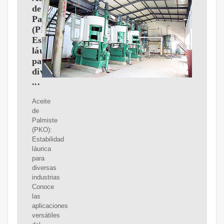
de
Palmiste
(PKO):
Estabilidad
láurica
para
diversas
...
Aceite
de
Palmiste
(PKO):
Estabilidad
láurica
para
diversas
industrias
Conoce
las
aplicaciones
versátiles