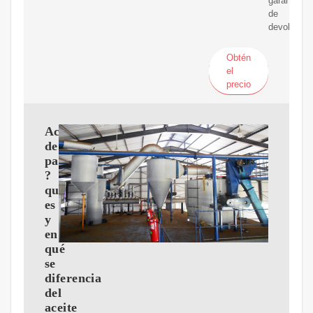
garantía
de
devolución
Obtén
el
precio
Aceite
de
palmiste:
?
qué
es
y
en
qué
se
diferencia
del
aceite