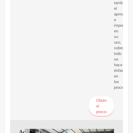
también
el
aprovecha
e
importanci
en
su
uso,
sobre
todo
se
hace
énfasis
en
los
procesos
Obtén
el
precio
Aceite