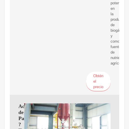
potencial
en
la
producción
de
biogás
y
como
fuente
de
nutrientes
agrícolas
Obtén
el
precio
Aceite
de
Palma
?