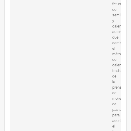
fritura
de
semillas
y
calentamie
automático
que
cambia
el
método
de
calentamie
tradicional
de
la
prensa
de
molienda
de
pasteles,
para
acortar
el