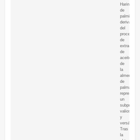
Harina
de
palmiste,
derivada
del
proceso
de
extracción
de
aceite
de
la
almendra
de
palma,
representa
un
subproduc
valioso
y
versátil.
Tras
la