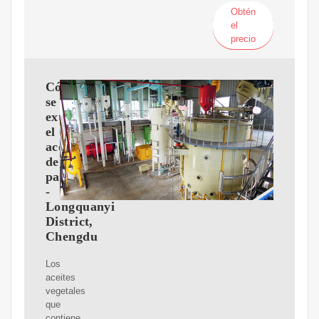
Obtén
el
precio
Cómo
se
extrae
el
aceite
de
palma
-
Longquanyi
District,
Chengdu
Los
aceites
vegetales
que
contiene