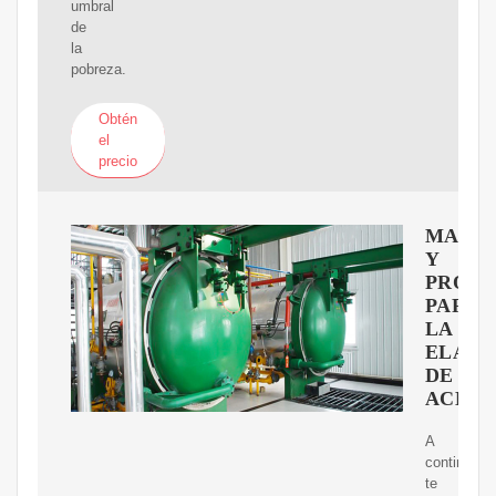
umbral
de
la
pobreza.
Obtén
el
precio
MAQUI
Y
PROD
PARA
LA
ELABO
DE
ACEIT
A
continuaci
te