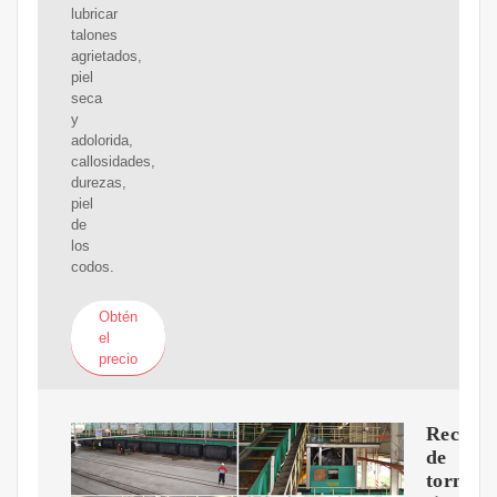
lubricar
talones
agrietados,
piel
seca
y
adolorida,
callosidades,
durezas,
piel
de
los
codos.
Obtén
el
precio
Recupe
de
tornillo