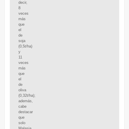
decir,
8
veces
más
que
el
de
soja
(0,5t/ha)
y
11
veces
más
que
el
de
oliva
(0,32t/ha);
además,
cabe
destacar
que
solo
Malasia