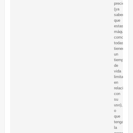
precio
(ya
sabemos
que
estas
máquinas,
como
todas,
tienen
un
tiempo
de
vida
limitado,
en
relación
con
su
uso),
o
que
tengamos
la