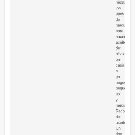
mostramo
los
tipos
de
maquinaria
para
hacer
aceite
de
oliva
en
casa
o
en
negocios
peque?
os
y
medianos.
Recolector
de
aceitunas.
Un
tipo