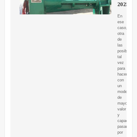
2025
En
ese
caso,
otra
de
las
posibilidad
tal
vez
para
hacerse
con
un
modelo
de
mayor
valor
y
capacidad,
pasaría
por