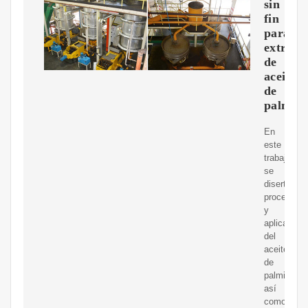
sin
fin
para
extracc
de
aceite
de
palmist
En
este
trabajo
se
disertan,
procesos
y
aplicacion
del
aceite
de
palmiste,
así
como