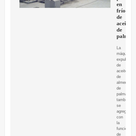
en
frío
de
aceite
de
palmist
La
máquina
expulsora
de
aceite
de
almendra
de
palma
también
se
agrega
con
la
función
de