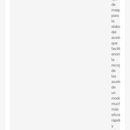
de
maquinaria
para
la
elaboració
del
aceite
que
facilita
enormeme
la
recogida
de
las
aceitunas,
de
un
modo
mucho
más
eficiente,
rápido
y