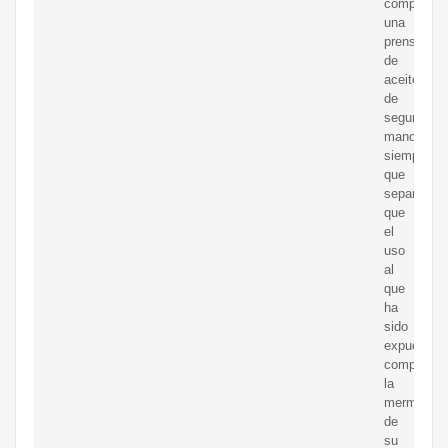
comprar
una
prensa
de
aceite
de
segunda
mano,
siempre
que
sepamos
que
el
uso
al
que
ha
sido
expuesta
compensa
la
merma
de
su