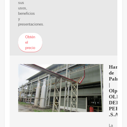
sus
usos,
beneficios
y
presentaciones.
Obtén
el
precio
Harina
de
Palmist
|
Olpesa-
OLEAG
DEL
PERU
.S.A
La