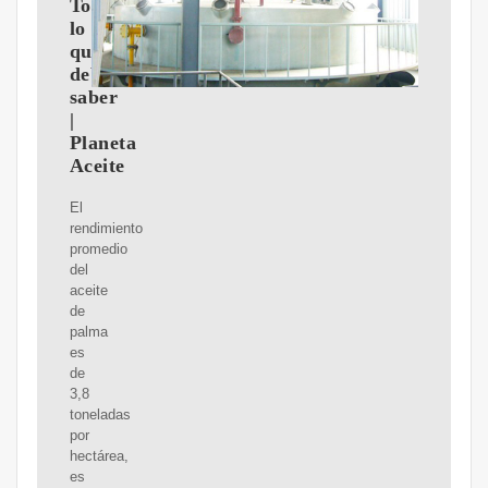
Todo
lo
que
debes
saber
|
Planeta
Aceite
El
rendimiento
promedio
del
aceite
de
palma
es
de
3,8
toneladas
por
hectárea,
es