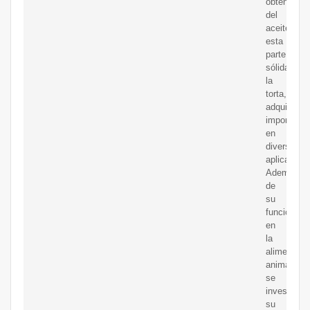
obtención
del
aceite,
esta
parte
sólida,
la
torta,
adquiere
importanci
en
diversas
aplicacion
Además
de
su
función
en
la
alimentaci
animal,
se
investiga
su