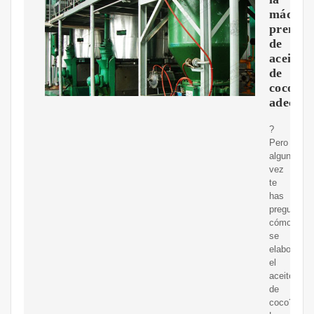
máquin
prensa
de
aceite
de
coco
adecua
?
Pero
alguna
vez
te
has
preguntado
cómo
se
elabora
el
aceite
de
coco?