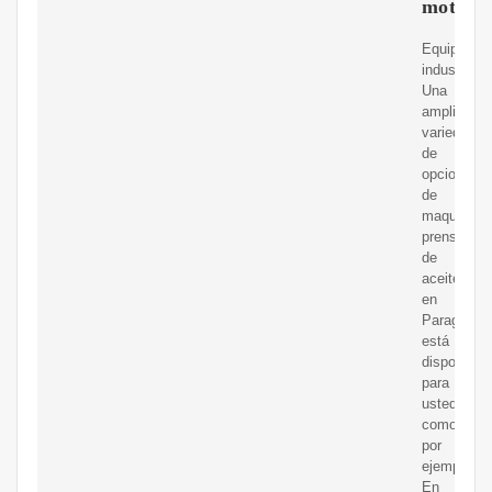
motor
Equipos
industriale
Una
amplia
variedad
de
opciones
de
maquina
prensadora
de
aceite
en
Paraguay
está
disponible
para
usted,
como
por
ejemplo.
En