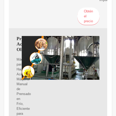
Obtén
el
precio
Prensa
Aceite
Oliva
Máquina
para
Hacer
Aceite,
Máquina
Manual
de
Prensado
en
Frío,
Eficiente
para