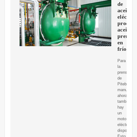
de
aceite
eléctric
produc
aceite
prensa
en
frío
Para
la
prensa
de
Piteba
manual
ahora
también
hay
un
motor
eléctrico
disponible.
Esto