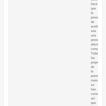
hace
que
la
prensa
de
aceite
sea
una
prensa
eléctrica
completa.
Todas
las
propiedade
de
la
prensa
manual
se
han
conservad
así
que