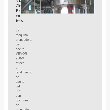
VEVOR
750W
Prensa
en
frío
La
máquina
prensadora
de
aceite
VEVOR
750W
ofrece
un
rendimiento
de
aceite
del
95%
con
opciones
de
prensado