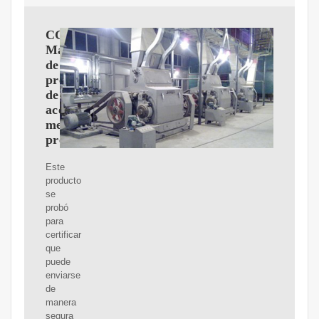
CGOLDENWALL
Máquina
de
prensa
de
aceite
mejorada,
prensa
Este
producto
se
probó
para
certificar
que
puede
enviarse
de
manera
segura