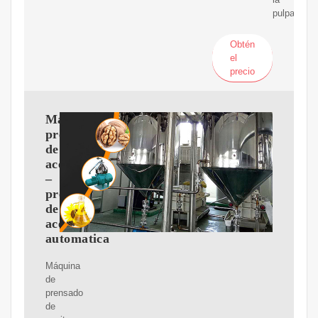
pulpa
Obtén
el
precio
Maquina
prensadora
de
aceite
–
prensa
de
aceite
automatica
Máquina
de
prensado
de