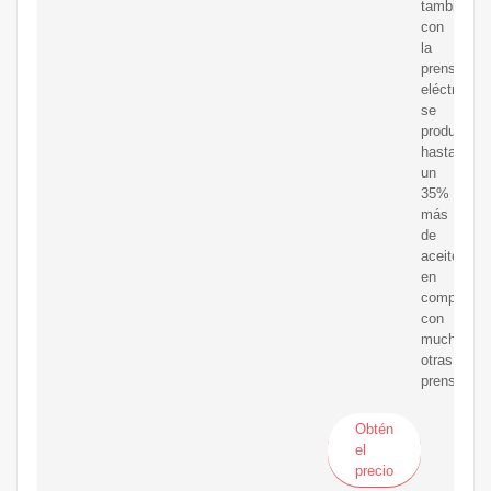
también
con
la
prensa
eléctrica
se
produce
hasta
un
35%
más
de
aceite
en
comparaci
con
muchas
otras
prensas.
Obtén
el
precio