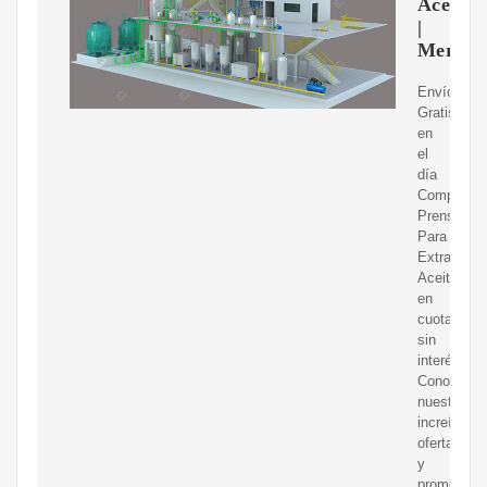
Aceite
|
Mercad
Envíos
Gratis
en
el
día
Compre
Prensa
Para
Extraer
Aceite
en
cuotas
sin
interés!
Conozca
nuestras
increíbles
ofertas
y
promocion