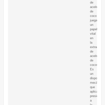
de
aceite
de
coco
juega
un
papel
vital
en
la
extracción
de
aceite
de
cocos.
Es
un
dispositivo
mecánico
que
aplica
presión
a
la