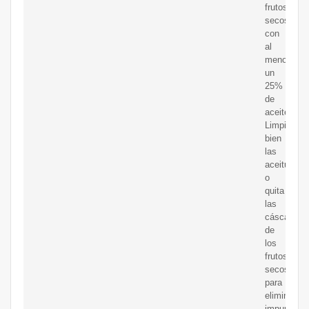
frutos
secos
con
al
menos
un
25%
de
aceite.
Limpia
bien
las
aceitunas
o
quita
las
cáscaras
de
los
frutos
secos
para
eliminar
impurezas.