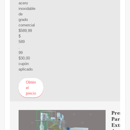
acero
inoxidable
de
grado
comercial
$589,99
$
589
.
99
$30,00
cupón
aplicado.
Obtén
el
precio
Prensa
Para
Extraer