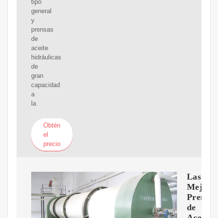
tipo
general
y
prensas
de
aceite
hidráulicas
de
gran
capacidad
a
la
Obtén
el
precio
Las
Mejore
Prensas
de
Aceite