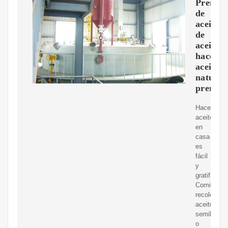
Prensa
de
aceite
de
aceite,
hacer
aceite
natural
prensa
Hacer
aceite
en
casa
es
fácil
y
gratificante
Comienza
recolectan
aceitunas,
semillas
o