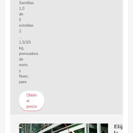
Semillas.
1,0
de
5
estrellas
2.
...
1,5/3/5
kg,
prensadora
de
mirto
y
Nuez,
para
Obtén
el
precio
Elija
la