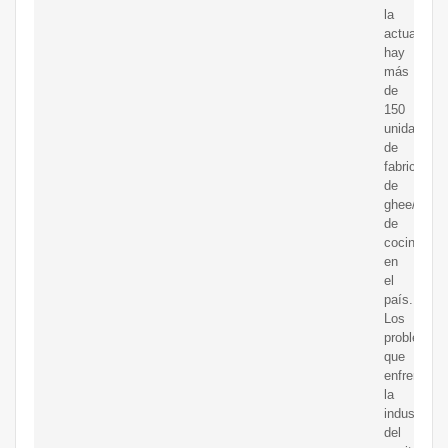
la
actualidad,
hay
más
de
150
unidades
de
fabricación
de
ghee/aceit
de
cocina
en
el
país.
Los
problemas
que
enfrenta
la
industria
del