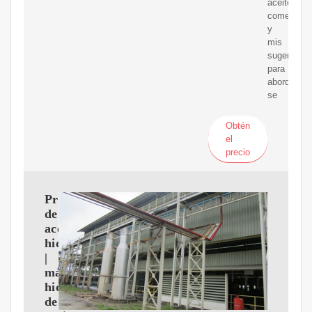
aceite
comestible
y
mis
sugerencia
para
abordarlos
se
Obtén
el
precio
Prensa
de
aceite
hidráulica
|
máquina
hidráulica
de