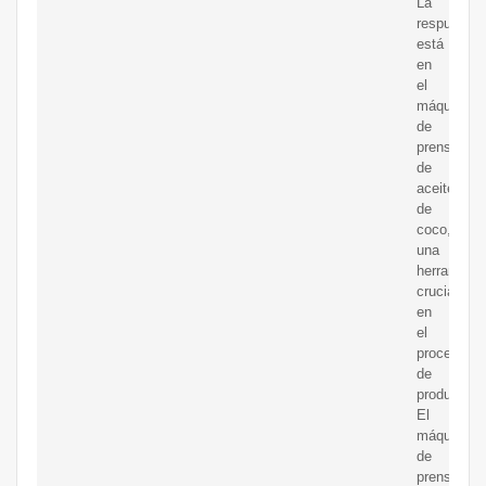
La
respuesta
está
en
el
máquina
de
prensa
de
aceite
de
coco,
una
herramient
crucial
en
el
proceso
de
producción
El
máquina
de
prensa