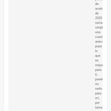
de
aceite
de
2025
sería,
simplemen
una
cuestión
anecdótica
pues
lo
que
es
mejor
para
ti,
puede
no
serlo
para
mí,
por
tama?