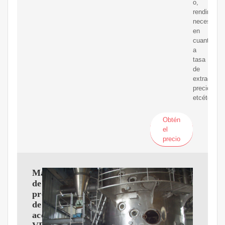
o,
rendimient
necesidad
en
cuanto
a
tasa
de
extracción,
precio,
etcétera.
Obtén
el
precio
Máquina
de
prensa
de
aceite