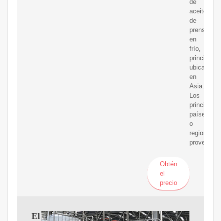
de
aceite
de
prensado
en
frío,
principalm
ubicados
en
Asia.
Los
principales
países
o
regiones
proveedor
Obtén
el
precio
El