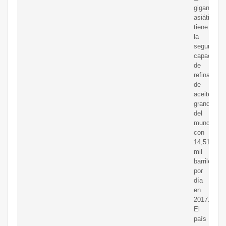
gigante
asiático
tiene
la
segunda
capacidad
de
refinación
de
aceitemás
grande
del
mundo
con
14,513
mil
barriles
por
día
en
2017.
El
país