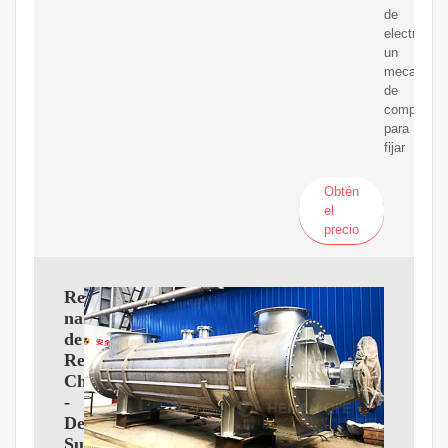
de
electricida
un
mecanism
de
compensac
para
fijar
Obtén
el
precio
Recursos
naturales
de
República
Checa
-
Desarrollo
Sustentable