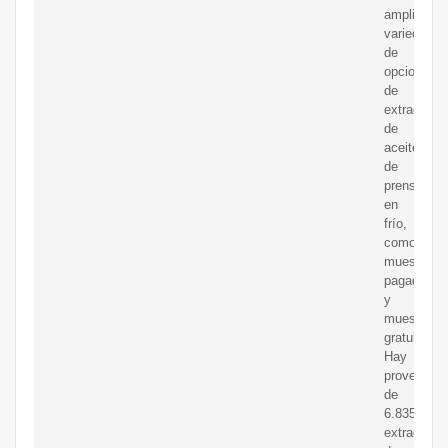
amplia
variedad
de
opciones
de
extractor
de
aceite
de
prensa
en
frío,
como
muestras
pagadas
y
muestras
gratuitas.
Hay
proveedor
de
6.835
extractore