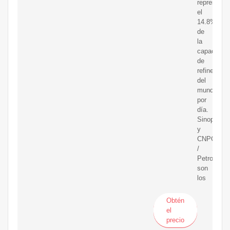
representó
el
14.8%
de
la
capacidad
de
refinería
del
mundo
por
día.
Sinopec
y
CNPC
/
PetroChina
son
los
Obtén
el
precio