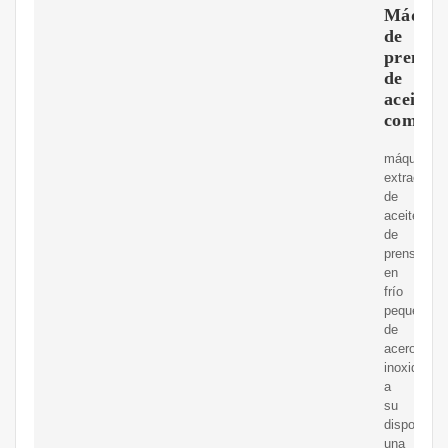
Máquin
de
prensa
de
aceite
comesti
máquina
extractora
de
aceite
de
prensa
en
frío
pequeña
de
acero
inoxidablet
a
su
disposició
una