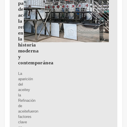
papel
del
aceitey
la
refinación
en
la
historia
moderna
y
contemporánea
La
aparición
del
aceitey
la
Refinación
de
aceitefueron
factores
clave