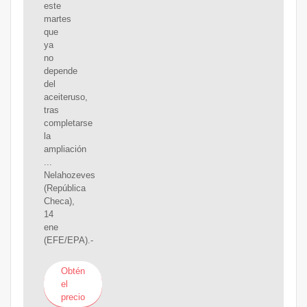
este
martes
que
ya
no
depende
del
aceiteruso,
tras
completarse
la
ampliación
...
Nelahozeves
(República
Checa),
14
ene
(EFE/EPA).-
Obtén
el
precio