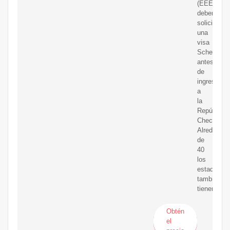
(EEE)
deben
solicitar
una
visa
Schengen
antes
de
ingresar
a
la
República
Checa.
Alrededor
de
40
los
estados
también
tienen
Obtén
el