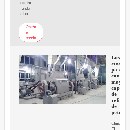
nuestro
mundo
actual.
Obtén
el
precio
Los
cinco
países
con
mayor
capacid
de
refinac
de
petróle
China
El