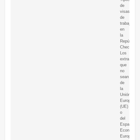
de
visas
de
trabajo
en
la
República
Checa
Los
extranjeros
que
no
sean
de
la
Unión
Europea
(UE)
o
del
Espacio
Económic
Europeo