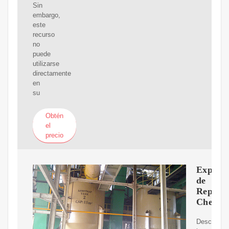
Sin
embargo,
este
recurso
no
puede
utilizarse
directamente
en
su
Obtén
el
precio
Exporta
de
Repúbli
Checa
Descubre