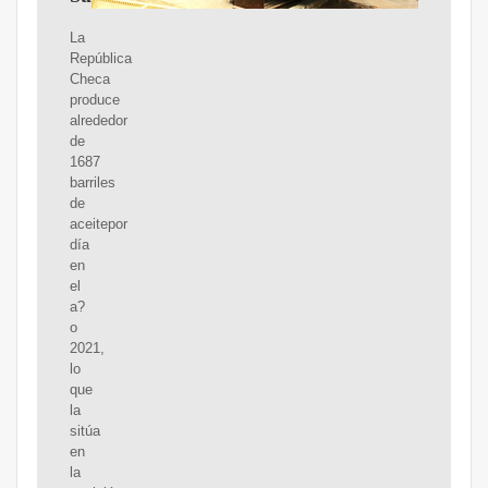
La
República
Checa
produce
alrededor
de
1687
barriles
de
aceitepor
día
en
el
a?
o
2021,
lo
que
la
sitúa
en
la