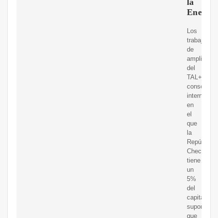
la
Energí
Los
trabajos
de
ampliación
del
TAL+,
consorcio
internacion
en
el
que
la
República
Checa
tiene
un
5%
del
capital,
suponen
que