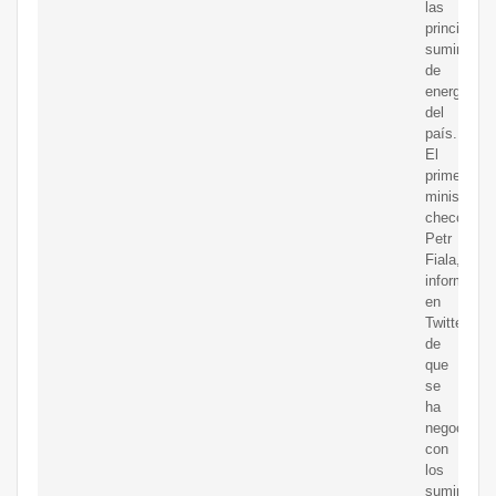
las
principales
suministra
de
energía
del
país.
El
primer
ministro
checo,
Petr
Fiala,
informó
en
Twitter
de
que
se
ha
negociado
con
los
suministra