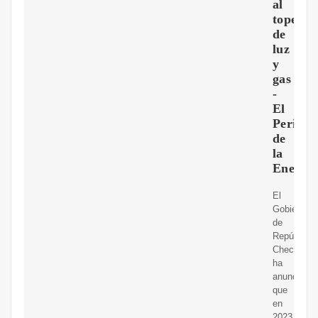
al
tope
de
luz
y
gas
-
El
Periódi
de
la
Energí
El
Gobierno
de
República
Checa
ha
anunciado
que
en
2023