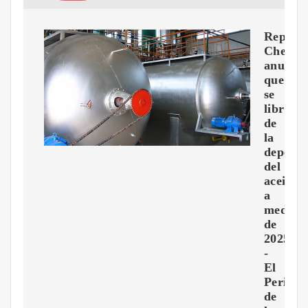
Repúbli
Checa
anunci
que
se
librará
de
la
depend
del
aceiter
a
mediad
de
2025
-
El
Periódi
de