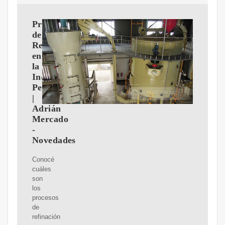
Procesos
de
Refinación
en
la
Indústria
Petrolera
|
Adrián
Mercado
-
Novedades
Conocé
cuáles
son
los
procesos
de
refinación