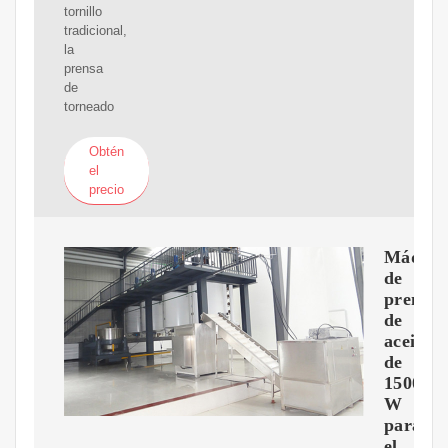
tornillo
tradicional,
la
prensa
de
torneado
Obtén
el
precio
Máquin
de
prensa
de
aceite
de
1500
W
para
el