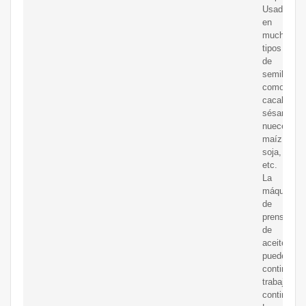
Usado
en
muchos
tipos
de
semillas,
como
cacahuete
sésamo,
nueces,
maíz,
soja,
etc.
La
máquina
de
prensa
de
aceite
puede
continuar
trabajo
continuo