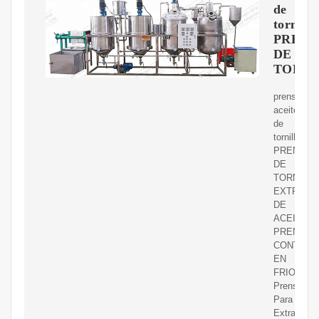
de
tornillo
PRENS
DE
TORNI
prensa
aceite
de
tornillo.
PRENSA
DE
TORNILLO
EXTRACT
DE
ACEITE.
PRENSA
CONTINU
EN
FRIO.
Prensas
Para
Extraccion