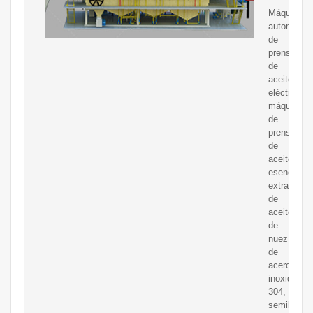
Máquina
automática
de
prensa
de
aceite
eléctrica,
máquina
de
prensa
de
aceite
esencial,
extractor
de
aceite
de
nuez
de
acero
inoxidable
304,
semilla