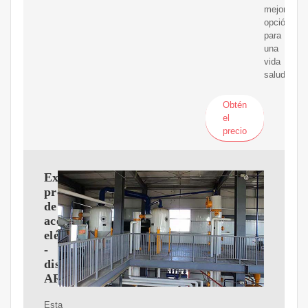
mejor
opción
para
una
vida
saludable.
Obtén
el
precio
Extractor
prensa
de
aceite
eléctrico
-
distribución
ARC
Esta