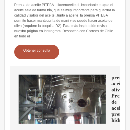
Prensa de aceite PITEBA - Haceraceite.cl. Importante es que el
aceite sale de forma fría, que es muy importante para guardar la
calidad y sabor del aceite. Junto a aceite, la prensa PITEBA
permite hacer mantequilla de maní y se puede hacer aceite de
oliva (requiere la boquilla D2). Para más inspiración revisa
nuestra página en Instragram. Despacho con Correos de Chile
en todo el
Obtener consulta
prensa
aceite
oliva.
Prensa
de
aceitun
prensa
hidrauli