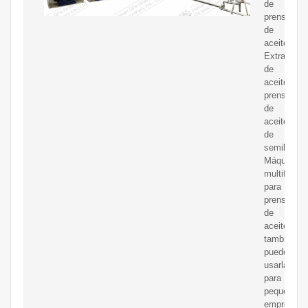
de
prensado
de
aceite
Extractor
de
aceite,
prensa
de
aceite
de
semillas
Máquina
multifuncio
para
prensas
de
aceite,
también
puede
usarla
para
pequeñas
empresas