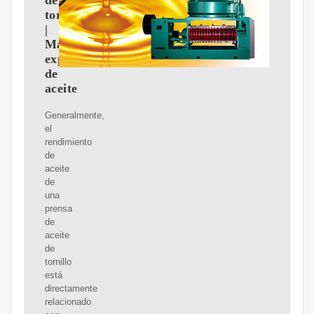
de
tornillo
|
Máquina
expulsora
de
aceite
Generalmente,
el
rendimiento
de
aceite
de
una
prensa
de
aceite
de
tornillo
está
directamente
relacionado