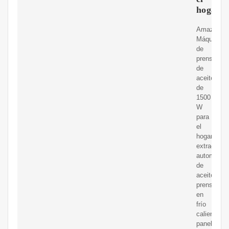
hogar
Amazon.c
Máquina
de
prensa
de
aceite
de
1500
W
para
el
hogar,
extractor
automático
de
aceite
prensado
en
frío
caliente,
panel