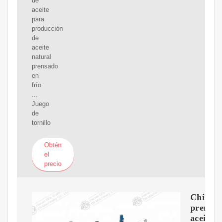
de
aceite
para
producción
de
aceite
natural
prensado
en
frío
...
Juego
de
tornillo
Obtén
el
precio
Chile:
prensa
aceite