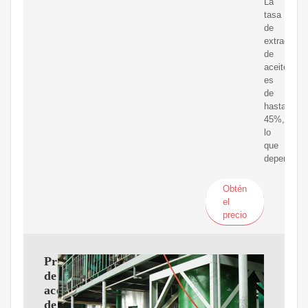
La
tasa
de
extracción
de
aceite
es
de
hasta
45%,
lo
que
depende
Obtén
el
precio
Prensa
de
aceite
de