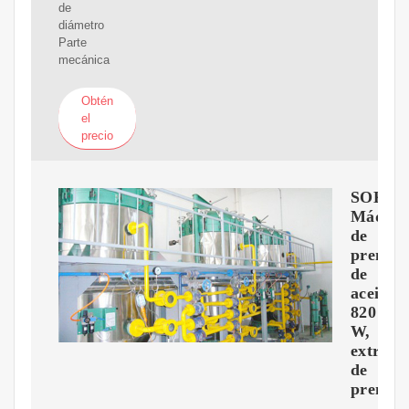
de
diámetro
Parte
mecánica
Obtén
el
precio
SOKO
Máquin
de
prensa
de
aceite
820
W,
extract
de
prensa