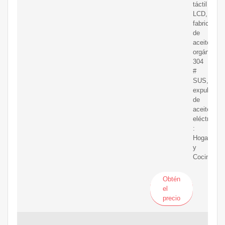
táctil
LCD,
fabricante
de
aceite
orgánico
304
#
SUS,
expulsor
de
aceite
eléctrico
:
Hogar
y
Cocina
Obtén
el
precio