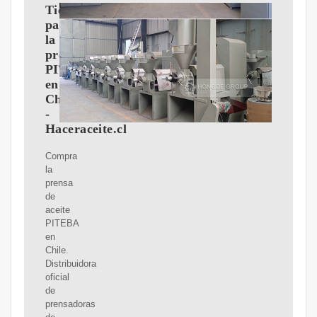
Tienda
para
la
prensa
PITEBA
en
Chile
-
Haceraceite.cl
Compra
la
prensa
de
aceite
PITEBA
en
Chile.
Distribuidora
oficial
de
prensadoras