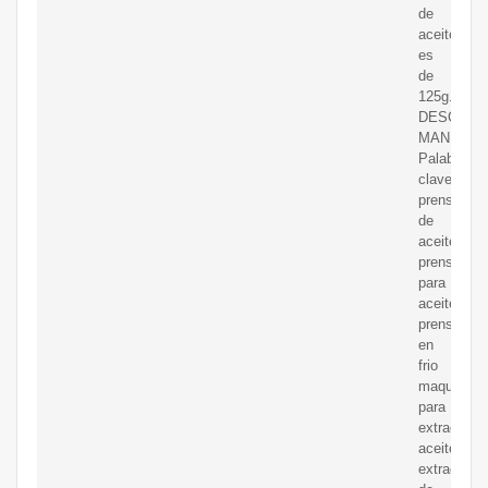
de
aceite
es
de
125g.
DESCARG
MANUAL.
Palabras
claves
prensa
de
aceite
prensa
para
aceite
prensa
en
frio
maquina
para
extraer
aceite
extractor