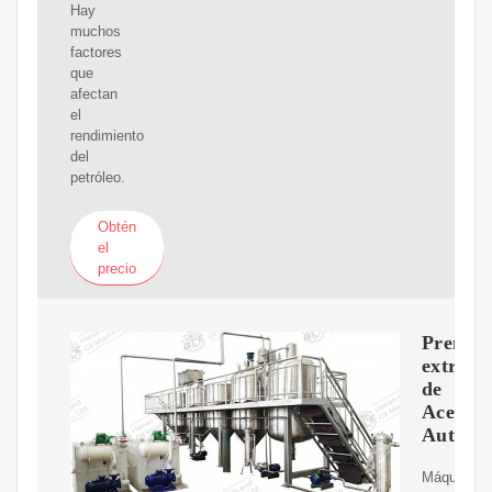
Hay
muchos
factores
que
afectan
el
rendimiento
del
petróleo.
Obtén
el
precio
Prensa
extract
de
Aceite
Automá
Máquina