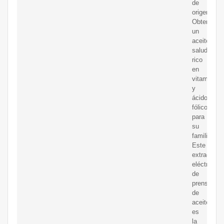
de
origen.
Obtendrá
un
aceite
saludable
rico
en
vitaminas
y
ácido
fólico
para
su
familia.
Este
extractor
eléctrico
de
prensa
de
aceite
es
la