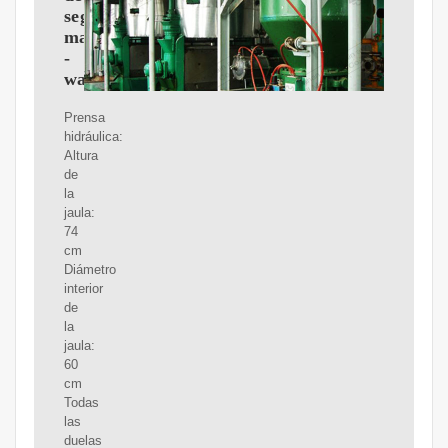
segunda
mano
-
wallapop
Prensa
hidráulica:
Altura
de
la
jaula:
74
cm
Diámetro
interior
de
la
jaula:
60
cm
Todas
las
duelas