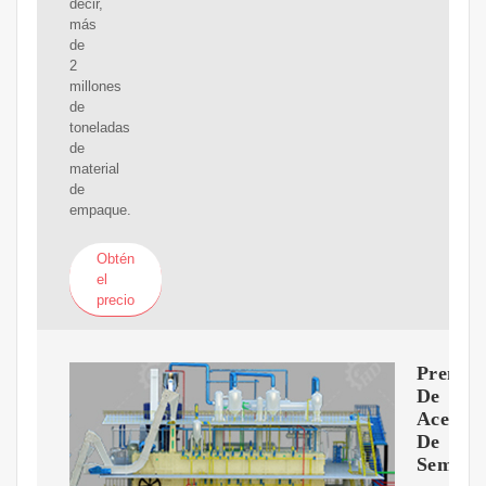
decir,
más
de
2
millones
de
toneladas
de
material
de
empaque.
Obtén
el
precio
Prensa
De
Aceite
De
Semilla