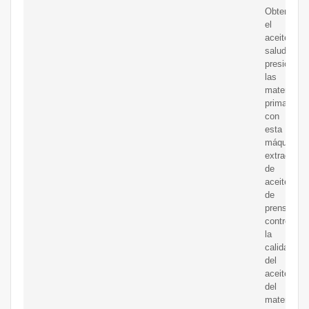
Obtendrá
el
aceite
saludable
presionand
las
materias
primas
con
esta
máquina
extractor
de
aceite
de
prensa,
controle
la
calidad
del
aceite
del
material