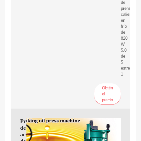
de
prensa
caliente
en
frío
de
820
W
5,0
de
5
estrellas
1
Obtén
el
precio
Prensa
de
aceite