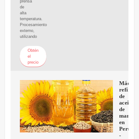
prensa
de
alta
temperatura.
Procesamiento
externo,
utilizando
Obtén
el
precio
Máquin
refinad
de
aceite
de
maní
en
Perú
-