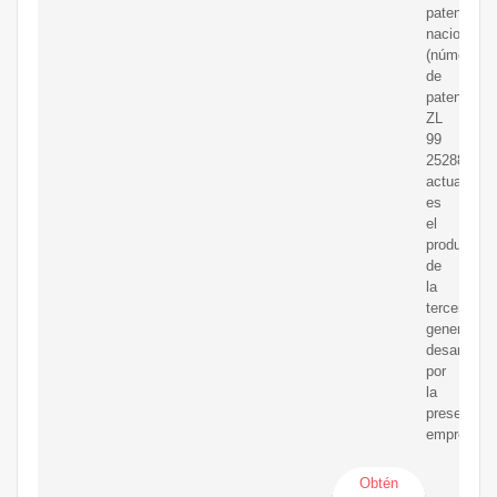
patente
nacional
(número
de
patente:
ZL
99
252888.7),
actualment
es
el
producto
de
la
tercera
generación
desarrolla
por
la
presente
empresa.
Obtén