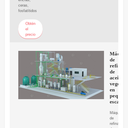
ceras,
fosfatítidos
Obtén
el
precio
Máquin
de
refinad
de
aceite
vegetal
en
pequeñ
escala
Máquina
de
refinado