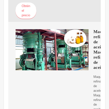
Obtén
el
precio
Maquin
refinad
de
aceite
Maquin
refinad
de
aceite
Maquina
refinadora
de
aceite
Maquinaria
refinadora
de