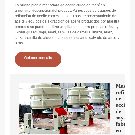
La buena planta refinadora de aceite crudo de maní en
argentina. descripción del productoVarios tipos de equipos de
refinación de aceite comestible, equipos de procesamiento de
aceite y equipos de extracción de aceite producidos por nuestra
empresa se pueden utilizar ampliamente para prensar, refinar y
lixiviar girasol, soja, maní, semillas de camelia, linaza, nuez,
colza, semilla de algodón, aceite de sésamo, salvado de arroz y
otros
Obtener consulta
Maquin
refinad
de
aceite
de
soya
fabrica
en