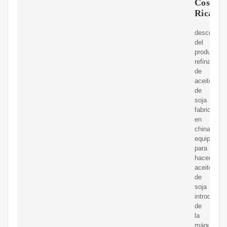
Costa
Rica
descripció
del
productom
refinadora
de
aceite
de
soja
fabricada
en
china
equipo
para
hacer
aceite
de
soja
introducci
de
la
máquina