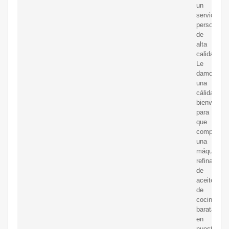
un
servicio
personaliz
de
alta
calidad.
Le
damos
una
cálida
bienvenida
para
que
compre
una
máquina
refinadora
de
aceite
de
cocina
barata
en
nuestra