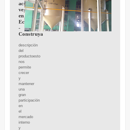
aceite
vegetal
en
Ecuador
-
Construya
descripción
del
productoesto
nos
permite
crecer
y
mantener
una
gran
participación
en
el
mercado
interno
y