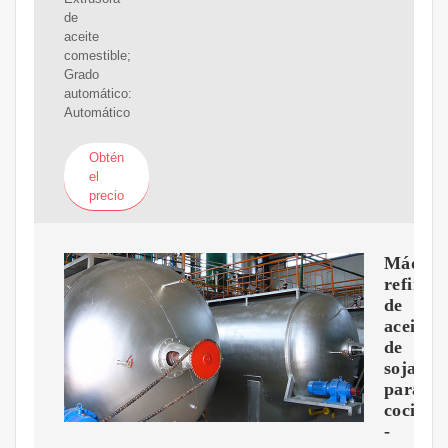
de
aceite
comestible;
Grado
automático:
Automático
Obtén
el
precio
Máquin
refinad
de
aceite
de
soja
para
cocinar
-