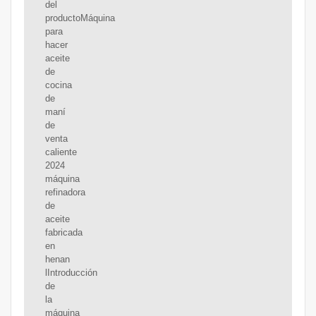
del
productoMáquina
para
hacer
aceite
de
cocina
de
maní
de
venta
caliente
2024
máquina
refinadora
de
aceite
fabricada
en
henan
lIntroducción
de
la
máquina