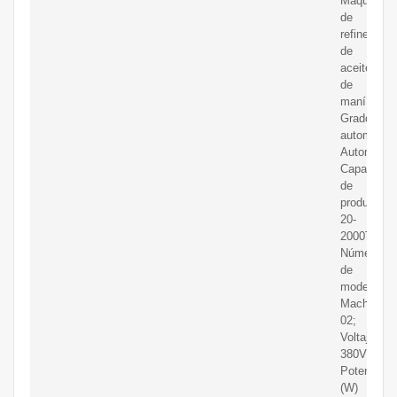
Máquina
de
refinería
de
aceite
de
maní;
Grado
automático
Automático
Capacidad
de
producción
20-
2000T/día;
Número
de
modelo:
Mach-
02;
Voltaje:
380V;
Potencia
(W)