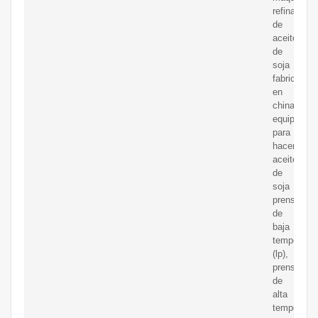
refinadora
de
aceite
de
soja
fabricada
en
china
equipo
para
hacer
aceite
de
soja
prensa
de
baja
temperatur
(lp),
prensa
de
alta
temperatur