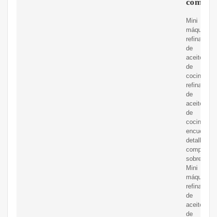
compra
Mini
máquina
refinadora
de
aceite
de
cocina/pla
refinadora
de
aceite
de
cocina,
encuentre
detalles
completos
sobre
Mini
máquina
refinadora
de
aceite
de