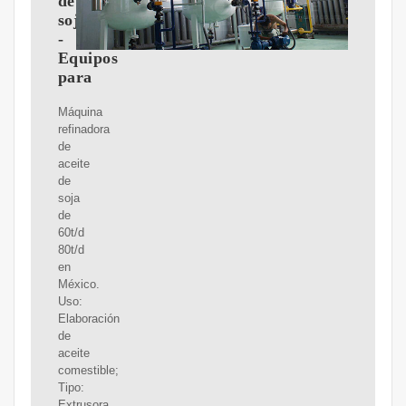
de
soja
-
Equipos
para
Máquina
refinadora
de
aceite
de
soja
de
60t/d
80t/d
en
México.
Uso:
Elaboración
de
aceite
comestible;
Tipo:
Extrusora