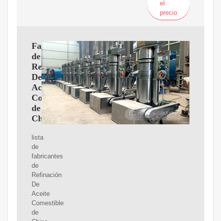
el
precio
Fabricantes
de
Refinación
De
Aceite
Comestible
de
China
lista
de
fabricantes
de
Refinación
De
Aceite
Comestible
de