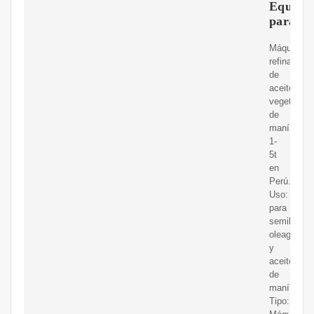
Equipo
para
Máquina
refinadora
de
aceite
vegetal
de
maní
1-
5t
en
Perú.
Uso:
para
semillas
oleaginosa
y
aceite
de
maní;
Tipo: