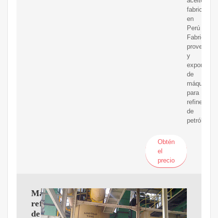
aceite
fabricada
en
Perú
Fabricante
proveedor
y
exportador
de
máquinas
para
refinerías
de
petróleo
Obtén
el
precio
Maquina
refinadora
de