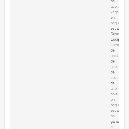
de
aceite
vegetal
en
pequeña
escala.
Descriptio
Equipo
completo
de
unidad
del
aceite
de
cocina
de
alto
nivel
en
pequeña
escala
ha
ganado
el