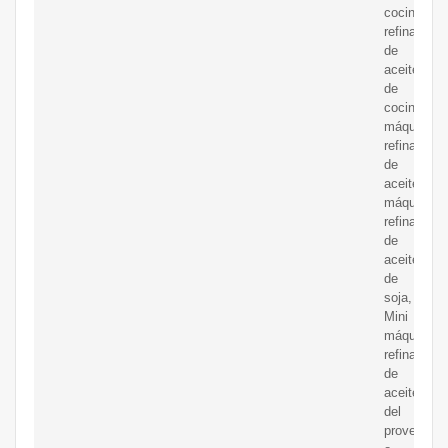
cocina/pla
refinadora
de
aceite
de
cocina,
máquina
refinadora
de
aceite,
máquina
refinadora
de
aceite
de
soja,
Mini
máquina
refinadora
de
aceite
del
proveedor