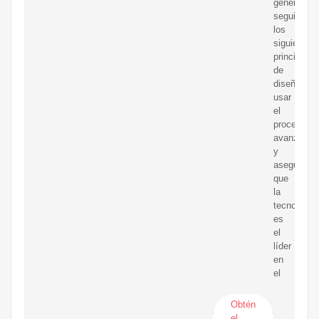
general,
seguimos
los
siguientes
principios
de
diseño:
usar
el
proceso
avanzado
y
asegurar
que
la
tecnología
es
el
líder
en
el
Obtén
el