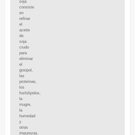
soja
consiste
en
refinar
el
aceite
de
soja
crudo
para
eliminar
el
gosipol,
las
proteínas,
los
fosfolípidos,
la
mugre,
la
humedad
y
otras
impurezas,