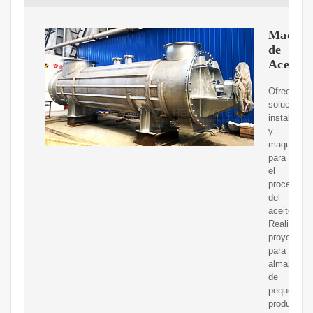
Maquin
de
Aceite
Ofrecemos
soluciones
instalacio
y
maquinaria
para
el
proceso
del
aceite.
Realizamo
proyectos
para
almazaras
de
pequeña
producción