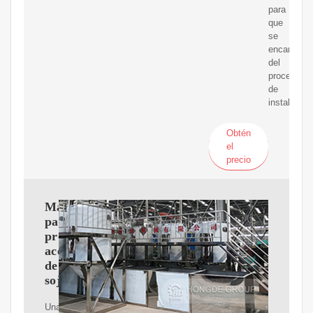
para
que
se
encarguen
del
proceso
de
instalación
Obtén
el
precio
Máquina
para
procesar
aceite
de
soja
Una