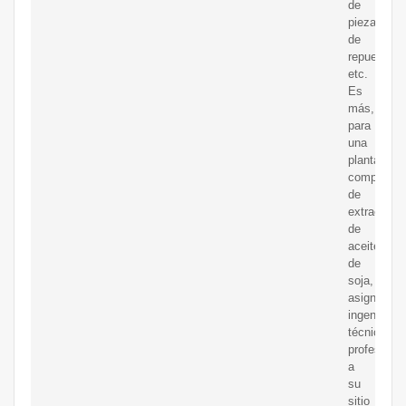
de
piezas
de
repuesto,
etc.
Es
más,
para
una
planta
completa
de
extracción
de
aceite
de
soja,
asignarem
ingenieros
técnicos
profesiona
a
su
sitio