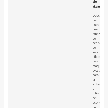
de
Aceite
Descubra
cómo
establecer
una
fábrica
de
aceite
de
soja
eficiente
con
maquinaria
avanzada
para
la
extracción
y
refinación
del
aceite
de