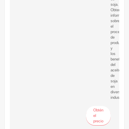
soja.
Obtenga
informació
sobre
el
proceso
de
producción
y
los
beneficios
del
aceite
de
soja
en
diversas
industrias.
Obtén
el
precio