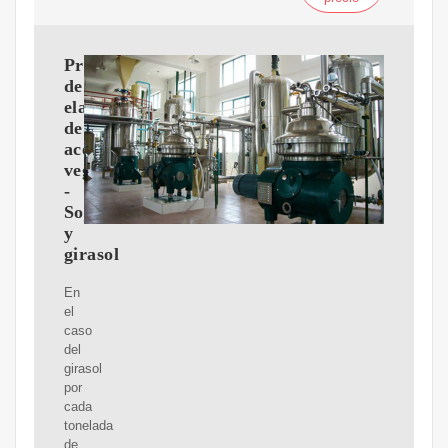
Proceso
de
elaboración
de
aceites
vegetales
-
Soja
y
girasol
En
el
caso
del
girasol
por
cada
tonelada
de