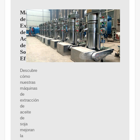
Máquinas
de
Extracción
de
Aceite
de
Soja:
Eficiencia
Descubre
cómo
nuestras
máquinas
de
extracción
de
aceite
de
soja
mejoran
la