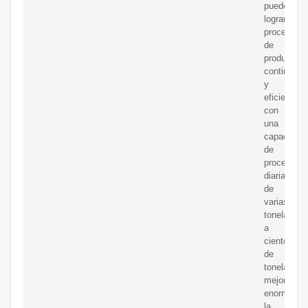
pueden
lograr
procesos
de
producción
continuos
y
eficientes,
con
una
capacidad
de
procesami
diaria
de
varias
toneladas
a
cientos
de
toneladas,
mejorando
enormeme
la