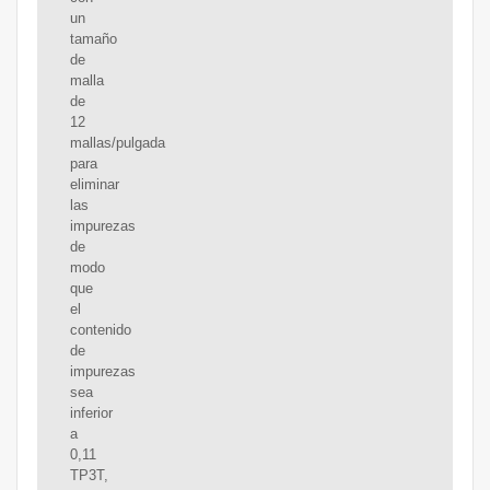
un
tamaño
de
malla
de
12
mallas/pulgada
para
eliminar
las
impurezas
de
modo
que
el
contenido
de
impurezas
sea
inferior
a
0,11
TP3T,