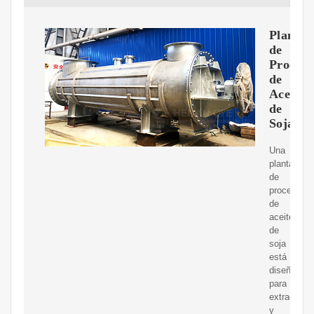
Planta
de
Procesa
de
Aceite
de
Soja
Una
planta
de
procesami
de
aceite
de
soja
está
diseñada
para
extraer
y