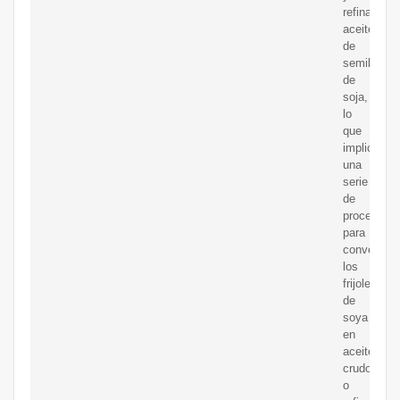
refinar
aceite
de
semillas
de
soja,
lo
que
implica
una
serie
de
procesos
para
convertir
los
frijoles
de
soya
en
aceite
crudo
o