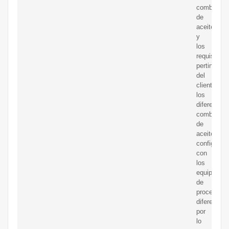
combustib
de
aceite
y
los
requisitos
pertinentes
del
cliente,
los
diferentes
combustib
de
aceite
configuran
con
los
equipos
de
proceso
diferentes,
por
lo