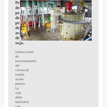
Proceso
de
producción
de
prensa
de
aceite
de
soja.
Instrucciones
de
funcionamiento
del
comercial
tornillo
aceite
prensa:
La
soja
debe
tamizarse
con