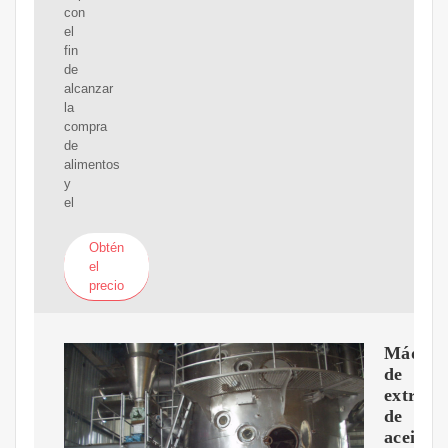
con
el
fin
de
alcanzar
la
compra
de
alimentos
y
el
Obtén
el
precio
Máquin
de
extracc
de
aceite