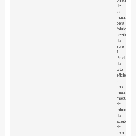
principales
de
la
máquina
para
fabricar
aceite
de
soja
1.
Producció
de
alta
eficiencia:
-
Las
modernas
máquinas
de
fabricación
de
aceite
de
soja