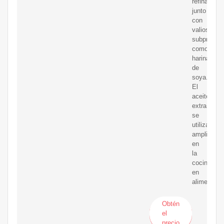
refinado,
junto
con
valiosos
subproduc
como
harina
de
soya.
El
aceite
extraído
se
utiliza
ampliamen
en
la
cocina,
en
alimentos
Obtén
el
precio