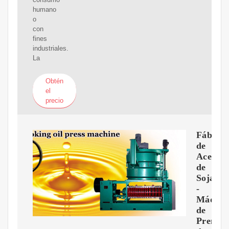
humano
o
con
fines
industriales.
La
Obtén
el
precio
Fábrica
de
Aceite
de
Soja
-
Máquin
de
Prensa