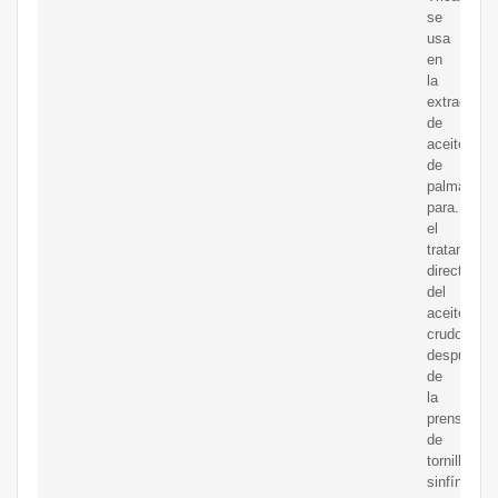
se
usa
en
la
extracción
de
aceite
de
palma
para.
el
tratamient
directo
del
aceite
crudo
después
de
la
prensa
de
tornillo
sinfín