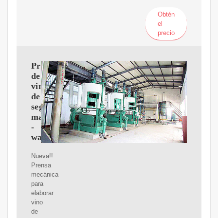
Obtén
el
precio
Prensa
de
vino
de
segunda
mano
-
wallapop
Nueva!!
Prensa
mecánica
para
elaborar
vino
de