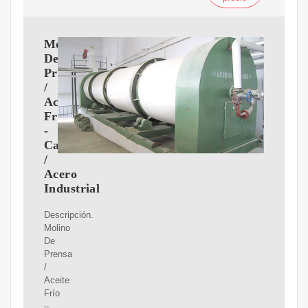
Molino
De
Prensa
/
Aceite
Frío
-
Caliente
/
Acero
Industrial
Descripción.
Molino
De
Prensa
/
Aceite
Frío
–