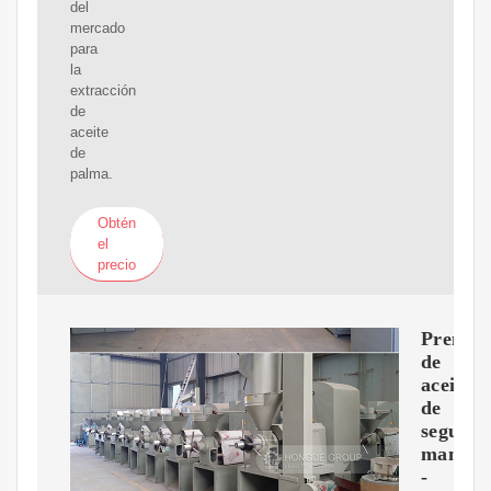
del
mercado
para
la
extracción
de
aceite
de
palma.
Obtén
el
precio
Prensa
de
aceite
de
segund
mano
-