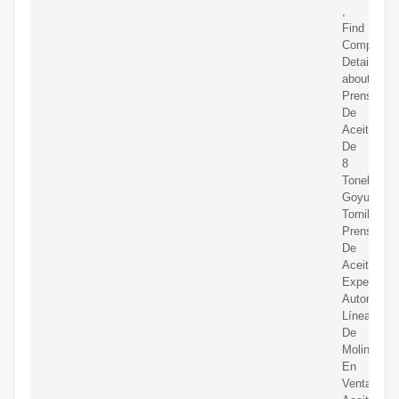
,
Find
Complete
Details
about
Prensa
De
Aceite
De
8
Toneladas
Goyum
Tornillo
Prensa
De
Aceite
Expeller
Automátic
Línea
De
Molino
En
Venta,Expe