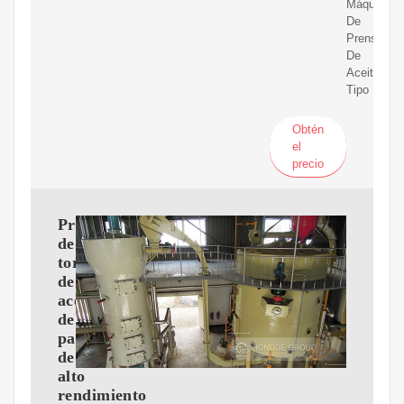
Máquina
De
Prensa
De
Aceite
Tipo
Obtén
el
precio
Prensa
de
tornillo
de
aceite
de
palma
de
alto
rendimiento