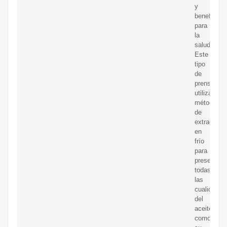
y
beneficios
para
la
salud.
Este
tipo
de
prensa
utiliza
métodos
de
extracción
en
frío
para
preservar
todas
las
cualidades
del
aceite,
como