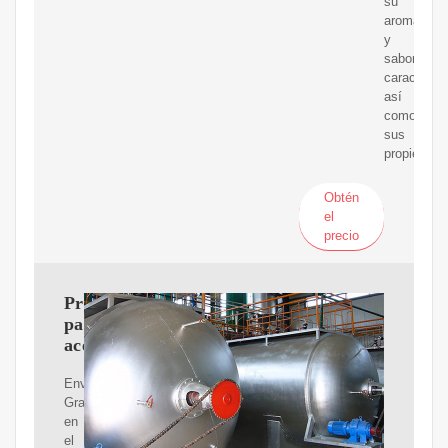
su
aroma
y
sabor
característ
así
como
sus
propiedade
Obtén
el
precio
Prensa
para
aceite
Envíos
Gratis
en
el