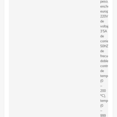
peso,
enchufe
europeo,
220V
de
voltaje,
3’5A
de
corriente,
50HZ
de
frecuencia
doble
control
de
temperatur
(0
–
200
ºC),
temporizad
(0
–
999