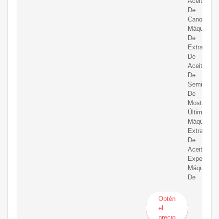
Aceite
De
Canola
Máquina
De
Extracción
De
Aceite
De
Semilla
De
Mostaza
Última
Máquina
Extractora
De
Aceite
Expeller
Máquina
De
Obtén
el
precio