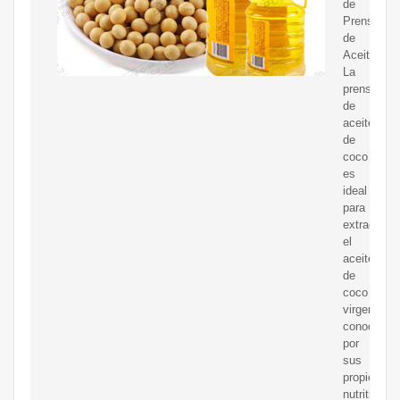
de
Prensa
de
Aceite.
La
prensa
de
aceite
de
coco
es
ideal
para
extraer
el
aceite
de
coco
virgen,
conocido
por
sus
propiedade
nutritivas