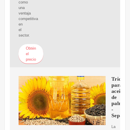
como
una
ventaja
competitiva
en
el
sector.
Obtén
el
precio
Tricant
para
aceites
de
palma
-
Separac
La