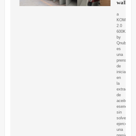
wallap
a
KOMPACT
2.0
600KG
by
Qnubu
es
una
prensa
de
iniciación
en
la
extracción
de
aceites
esenciales
sin
solventes,
ejerce
una
presión