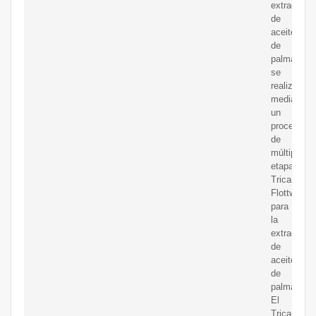
extracción
de
aceite
de
palma
se
realiza
mediante
un
proceso
de
múltiples
etapas.
Tricanter®
Flottweg
para
la
extracción
de
aceite
de
palma
El
Tricanter®