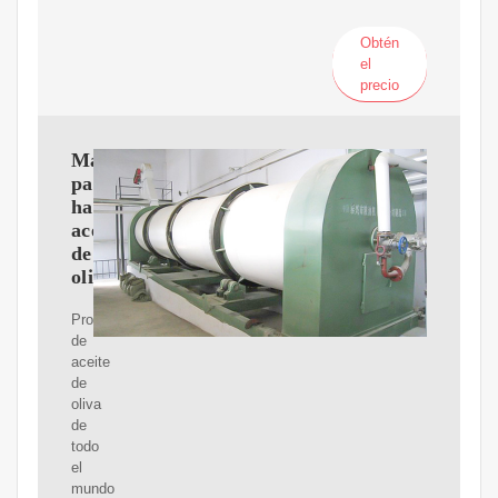
Obtén
el
precio
Maquinaria
para
hacer
aceite
de
oliva
Productores
de
aceite
de
oliva
de
todo
el
mundo