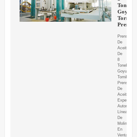
Tonelad
Goyum
Tornill
Prensa
Prensa
De
Aceite
De
8
Toneladas
Goyum
Tornillo
Prensa
De
Aceite
Expeller
Automátic
Línea
De
Molino
En
Venta