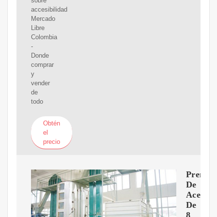
sobre
accesibilidad
Mercado
Libre
Colombia
-
Donde
comprar
y
vender
de
todo
Obtén
el
precio
Prensa
De
Aceite
De
8