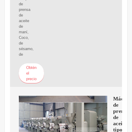
de
prensa
de
aceite
de
maní,
Coco,
de
sésamo,
de
Obtén
el
precio
Máquin
de
prensa
de
aceite
tipo