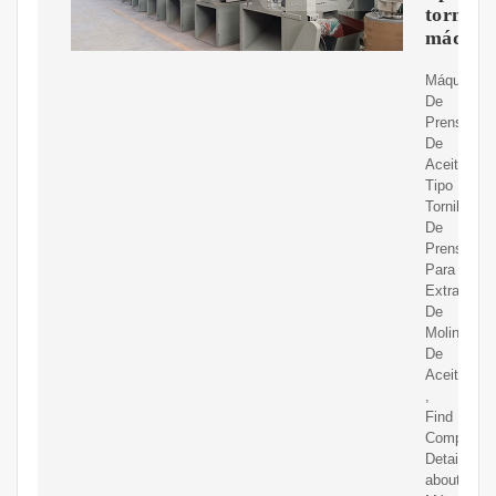
tornillo
máquin
Máquina
De
Prensa
De
Aceite
Tipo
Tornillo,M
De
Prensado
Para
Extracción
De
Molino
De
Aceite
,
Find
Complete
Details
about