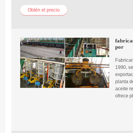
Obtén el precio
fabrica
por
Fabrican
1990, se
exportac
planta d
aceite r
ofrece p