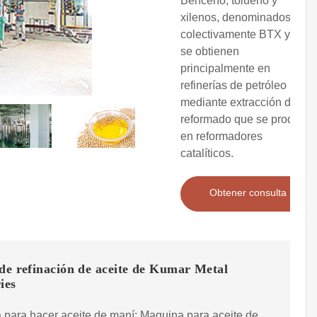
Benceno, tolueno y
xilenos, denominados
colectivamente BTX y que
se obtienen
principalmente en
refinerías de petróleo
mediante extracción del
reformado que se produce
en reformadores
catalíticos.
Obtener consulta
de refinación de aceite de Kumar Metal
ies
para hacer aceite de maní; Maquina para aceite de