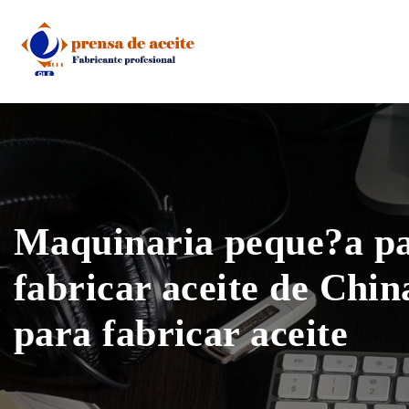
Skip
to
content
Maquinaria peque?a p
fabricar aceite de Chi
para fabricar aceite