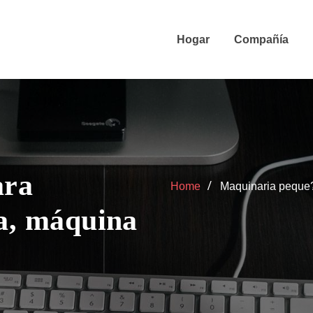
Hogar
Compañía
ara
Home
Maquinaria peque?a
na, máquina