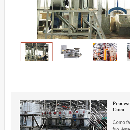
Proceso
Coco
Como fab
frío, és