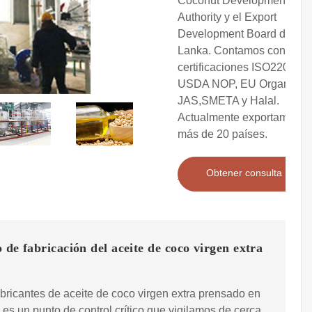
Coconut Development
Authority y el Export
Development Board de Sri
Lanka. Contamos con las
certificaciones ISO22000,
USDA NOP, EU Organic,
JAS,SMETA y Halal.
Actualmente exportamos a
más de 20 países.
Obtener consulta
 de fabricación del aceite de coco virgen extra
ricantes de aceite de coco virgen extra prensado en
te es un punto de control crítico que vigilamos de cerca.