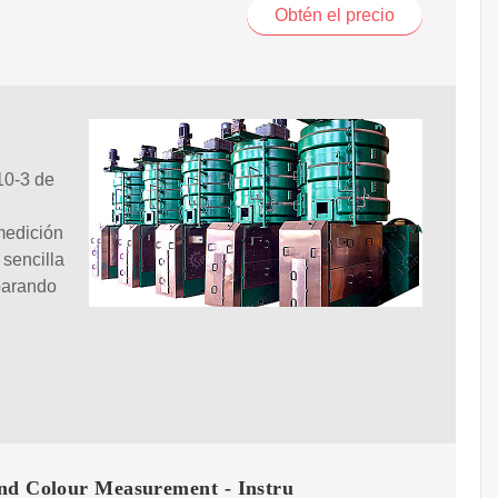
Obtén el precio
10-3 de
medición
 sencilla
parando
nd Colour Measurement - Instru