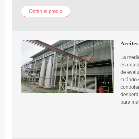
Obtén el precio
Aceites
La medic
es una p
de evalu
cuándo s
controla
desperdi
para man