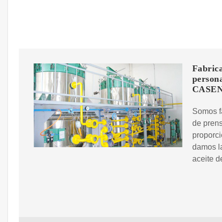
Fabrica
persona
CASE
Somos f
de prens
proporci
damos l
aceite d