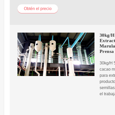
Obtén el precio
30kg/H
Extrac
Marula
Prensa
30kg/H 5
cacao m
para ext
producto
semillas
el traba