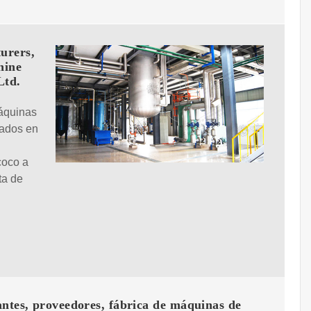
urers,
hine
Ltd.
áquinas
zados en
coco a
ta de
ntes, proveedores, fábrica de máquinas de