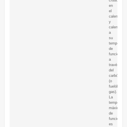
crudo
en
el
calentador
y
calentarlo
a
su
temperatur
de
funcionami
a
través
del
carbón
(o
fuelóleo,
gas).
La
temperatur
máxima
de
funcionami
es