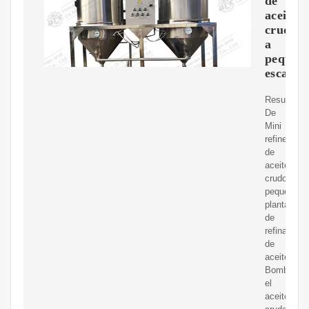
de
aceite
crudo
a
pequeñ
escala
Resumen
De
Mini
refinería
de
aceite
crudo
pequeña
planta
de
refinación
de
aceite.
Bombear
el
aceite