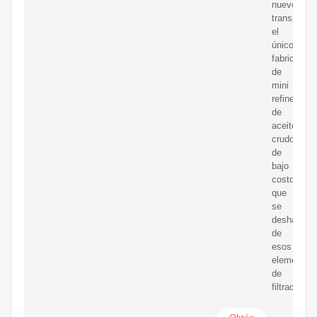
nuevo
transparen
el
único
fabricante
de
mini
refinerías
de
aceite
crudo
de
bajo
costo
que
se
deshace
de
esos
elementos
de
filtración,