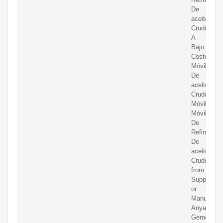
De
aceite
Crudo
A
Bajo
Costo,Refi
Móvil
De
aceite
Crudo,Refi
Móvil,Plan
Móvil
De
Refinería
De
aceite
Crudo
from
Supplier
or
Manufactur
Anyang
Gemco