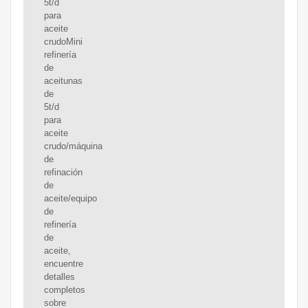
5t/d
para
aceite
crudoMini
refinería
de
aceitunas
de
5t/d
para
aceite
crudo/máquina
de
refinación
de
aceite/equipo
de
refinería
de
aceite,
encuentre
detalles
completos
sobre