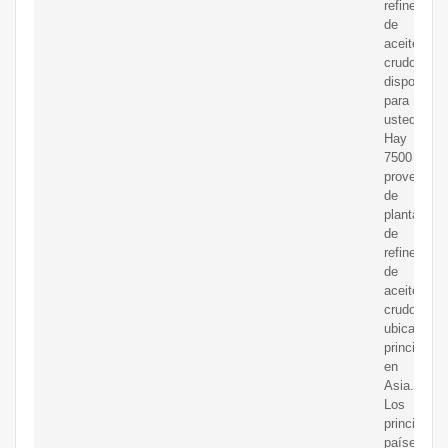
refinería
de
aceite
crudo
disponible
para
usted.
Hay
7500
proveedor
de
plantas
de
refinería
de
aceite
crudo,
ubicados
principalm
en
Asia.
Los
principales
países