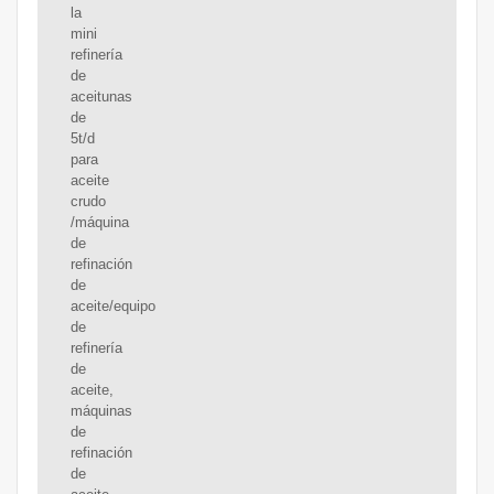
la
mini
refinería
de
aceitunas
de
5t/d
para
aceite
crudo
/máquina
de
refinación
de
aceite/equipo
de
refinería
de
aceite,
máquinas
de
refinación
de