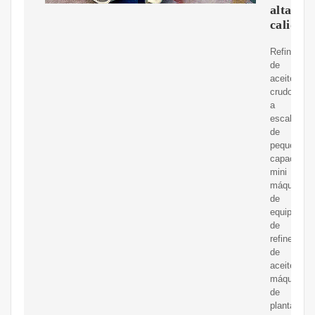
alta
calidad
Refinería
de
aceite
crudo
a
escala
de
pequeña
capacidad,
mini
máquina
de
equipamie
de
refinería
de
aceite,
máquina
de
planta