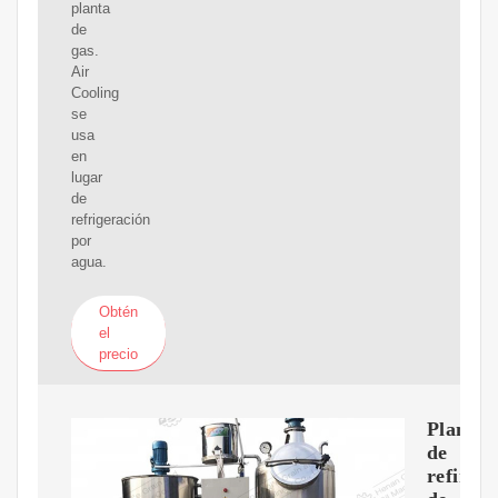
planta
de
gas.
Air
Cooling
se
usa
en
lugar
de
refrigeración
por
agua.
Obtén
el
precio
Planta
de
refinac