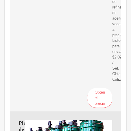
de
refinación
de
aceite
vegetal
a
precio
Listo
para
enviar
$2,098.00-
/
Set.
Obtener
Cotización
Obtén
el
precio
Planta
de