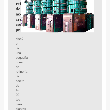
refinería
de
aceite
crudo
comestible
pequeña
dise?
o
de
una
pequeña
línea
de
refinería
de
aceite
de
1-
20
tpd
para
plantas