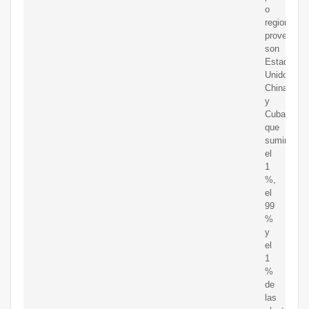
o
regiones
proveedor
son
Estados
Unidos,
China
y
Cuba,
que
suministra
el
1
%,
el
99
%
y
el
1
%
de
las