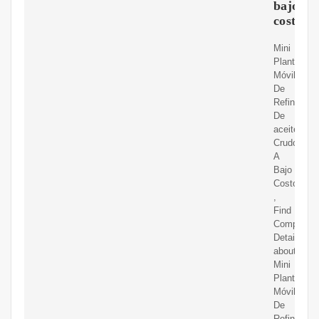
bajo
costo
Mini
Planta
Móvil
De
Refinería
De
aceite
Crudo
A
Bajo
Costo
,
Find
Complete
Details
about
Mini
Planta
Móvil
De
Refinería