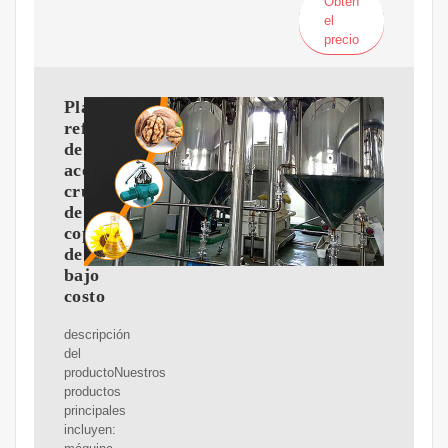
Obtén
el
precio
Planta
refinadora
de
aceite
crudo
de
copra
de
bajo
costo
descripción
del
productoNuestros
productos
principales
incluyen: