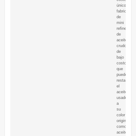
único
fabricante
de
mini
refinerías
de
aceite
crudo
de
bajo
costo
que
puede
restaurar
el
aceite
usado
a
su
color
original
como
aceite