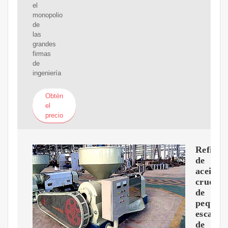
el
monopolio
de
las
grandes
firmas
de
ingeniería
Obtén
el
precio
Refiner
de
aceite
crudo
de
pequeñ
escala
de