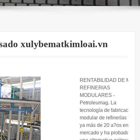
ensado xulybematkimloai.vn
RENTABILIDAD DE MINI
REFINERIAS
MODULARES -
Petroleumag. La
tecnología de fabricación
modular de refinerías tiene
ya más de 20 a?os en el
mercado y ha probado ser