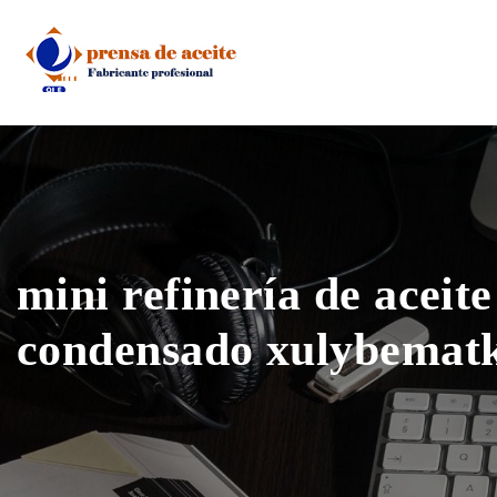
Skip
to
content
mini refinería de aceite
condensado xulybematk