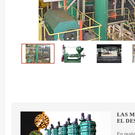
LAS M
EL DE
En reali