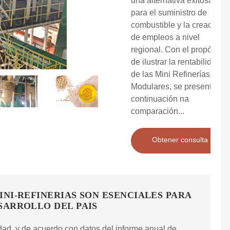
una alternativa exitosa
para el suministro de
combustible y la creación
de empleos a nivel
regional. Con el propósito
de ilustrar la rentabilidad
de las Mini Refinerías
Modulares, se presenta a
continuación na
comparación...
Obtener consulta
INI-REFINERIAS SON ESENCIALES PARA
SARROLLO DEL PAIS
dad, y de acuerdo con datos del informe anual de