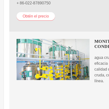
+ 86-022-87890750
Obtén el precio
MONIT
COND
agua cru
eficacia
calidad
cruda, c
línea.