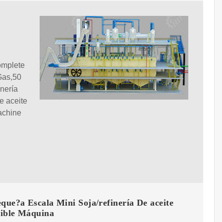
omplete
Gas,50
nería
 aceite
achine
que?a Escala Mini Soja/refinería De aceite
ible Máquina