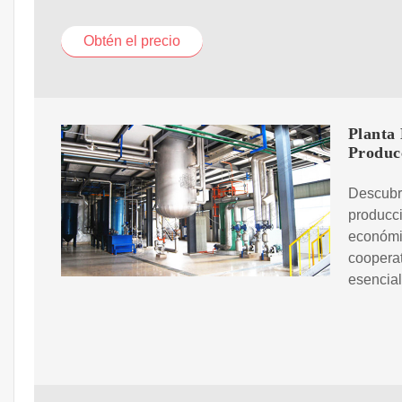
Obtén el precio
Planta 
Produc
Descubre
producci
económic
cooperat
esencial