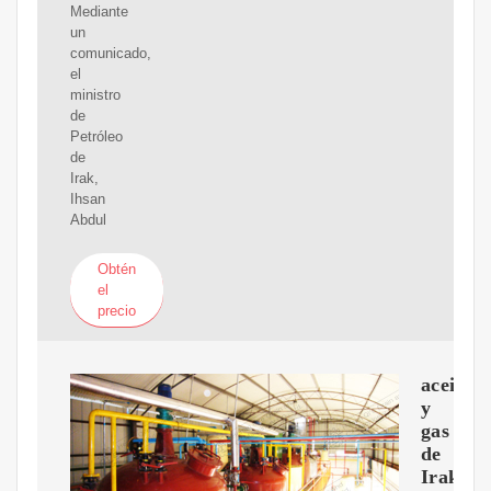
Mediante
un
comunicado,
el
ministro
de
Petróleo
de
Irak,
Ihsan
Abdul
Obtén
el
precio
aceite
y
gas
de
Irak