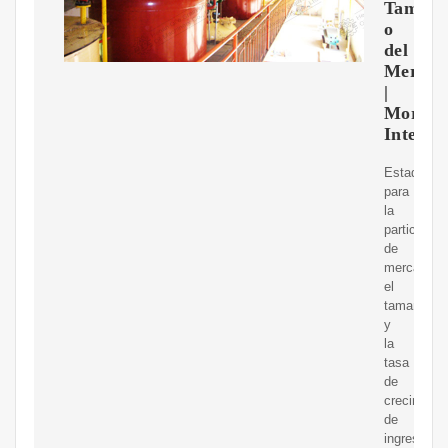
Tama?
o
del
Mercad
|
Mordor
Intellig
Estadístic
para
la
participaci
de
mercado,
el
tamaño
y
la
tasa
de
crecimient
de
ingresos