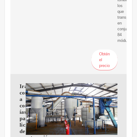
los
que
transporta
en
conjunto
84
módulos.
Obtén
el
precio
Irak
convoca
a
compa?
ías
para
licitación
de