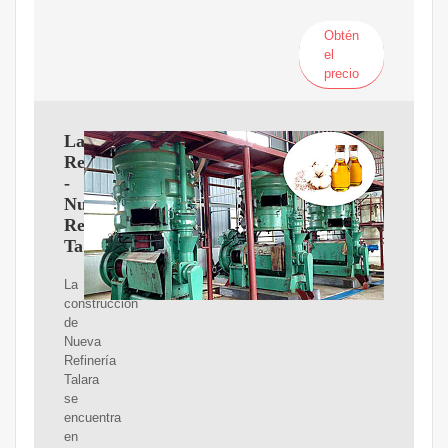
Obtén
el
precio
La
Refinería
-
Nueva
Refinería
Talara
La
construcción
de
Nueva
Refinería
Talara
se
encuentra
en