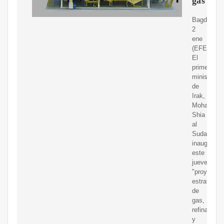
gas
Bagdad,
2
ene
(EFE).-
El
primer
ministro
de
Irak,
Mohamed
Shia
al
Sudani,
inauguró
este
jueves
"proyectos
estratégic
de
gas,
refinamien
y