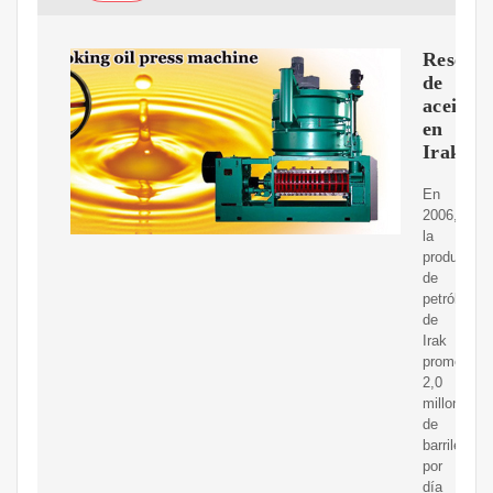
Reserva
de
aceite
en
Irak
En
2006,
la
producción
de
petróleo
de
Irak
promedió
2,0
millones
de
barriles
por
día