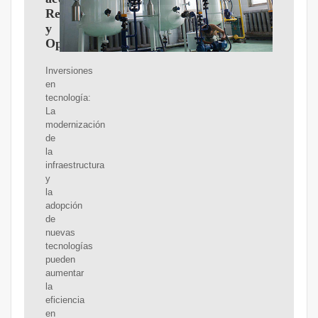
Reconstrucción
y
Oportunidades
Inversiones
en
tecnología:
La
modernización
de
la
infraestructura
y
la
adopción
de
nuevas
tecnologías
pueden
aumentar
la
eficiencia
en