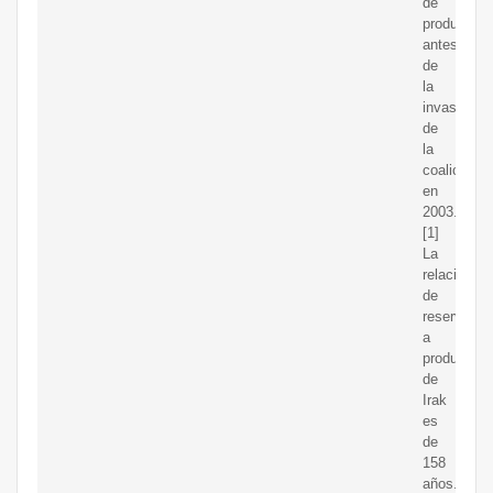
de
producción
antes
de
la
invasión
de
la
coalición
en
2003.
[1]
La
relación
de
reserva
a
producción
de
Irak
es
de
158
años.