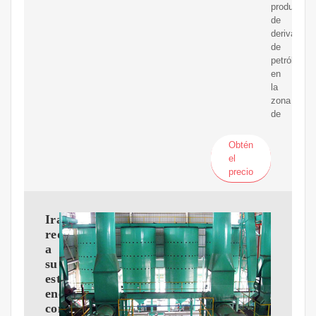
producción
de
derivados
de
petróleo
en
la
zona
de
Obtén
el
precio
Irak
redise?
a
su
estrategia
energética
con