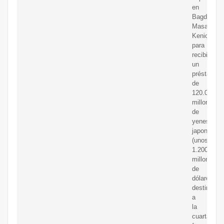
en
Bagdad,
Masamoto
Kenichi,
para
recibir
un
préstamo
de
120.000
millones
de
yenes
japonenes
(unos
1.200
millones
de
dólares)
destinado
a
la
cuarta