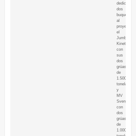
dedicó
dos
buques
al
proyecto,
el
Jumbo
Kinetic
con
sus
dos
grúas
de
1.500
toneladas
y
MV
Svenja
con
dos
grúas
de
1.000
toneladas,