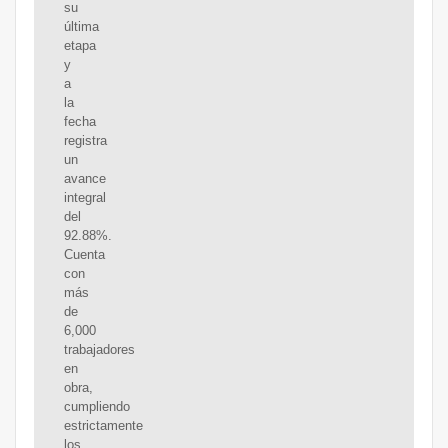
su
última
etapa
y
a
la
fecha
registra
un
avance
integral
del
92.88%.
Cuenta
con
más
de
6,000
trabajadores
en
obra,
cumpliendo
estrictamente
los