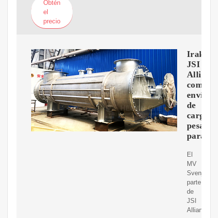
Obtén
el
precio
Irak:
JSI
Allianc
comple
envíos
de
carga
pesada
para
El
MV
Svenja,
parte
de
JSI
Alliance,