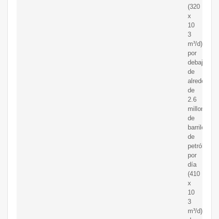
(320
x
10
3
m³/d),
por
debajo
de
alrededor
de
2.6
millones
de
barriles
de
petróleo
por
día
(410
x
10
3
m³/d)