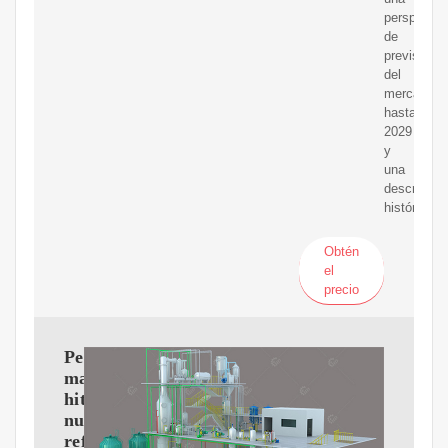
perspectiv
de
previsión
del
mercado
hasta
2029
y
una
descripció
histórica.
Obtén
el
precio
Petroperú
marca
hito:
nueva
refinería