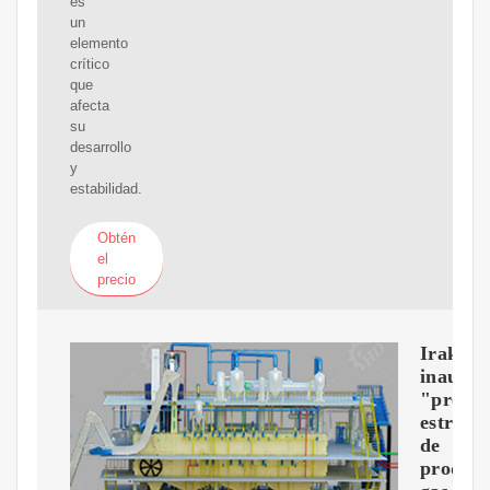
es
un
elemento
crítico
que
afecta
su
desarrollo
y
estabilidad.
Obtén
el
precio
Irak
inaugu
"proyec
estraté
de
producc