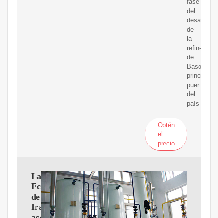
fase
del
desarrollo
de
la
refinería
de
Basora,
principal
puerto
del
país
Obtén
el
precio
La
Economía
de
Irak:
aceite,