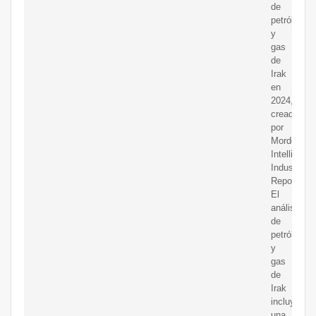
de
petróleo
y
gas
de
Irak
en
2024,
creadas
por
Mordor
Intelligen
Industry
Reports.
El
análisis
de
petróleo
y
gas
de
Irak
incluye
una