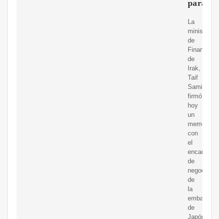
para
La
ministra
de
Finanzas
de
Irak,
Taif
Sami,
firmó
hoy
un
memorand
con
el
encargado
de
negocios
de
la
embajada
de
Japón