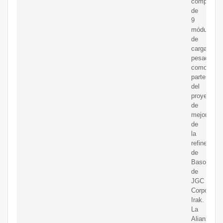
completó
de
9
módulos
de
carga
pesada
como
parte
del
proyecto
de
mejora
de
la
refinería
de
Basora
de
JGC
Corporatio
Irak.
La
Alianza