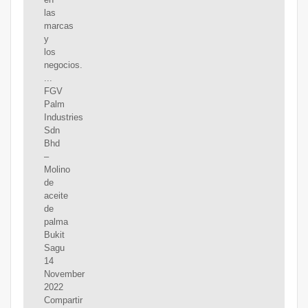
las
marcas
y
los
negocios.
...
FGV
Palm
Industries
Sdn
Bhd
–
Molino
de
aceite
de
palma
Bukit
Sagu
14
November
2022
Compartir