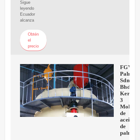
Sigue
leyendo
Ecuador
alcanza
Obtén
el
precio
FGV
PalmInd
Sdn
Bhd-
Kerato
3
Molino
de
aceite
de
palma