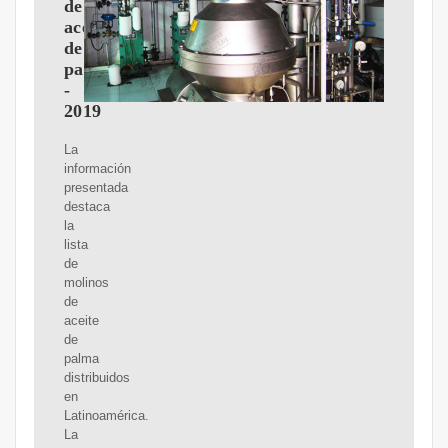
de
aceite
de
palma
-
2019
La
información
presentada
destaca
la
lista
de
molinos
de
aceite
de
palma
distribuidos
en
Latinoamérica.
La