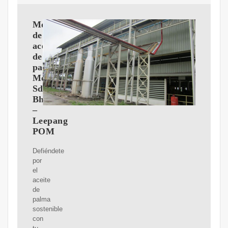
Molino
de
aceite
de
palma
Morisem
Sdn
Bhd
–
Leepang
POM
Defiéndete
por
el
aceite
de
palma
sostenible
con