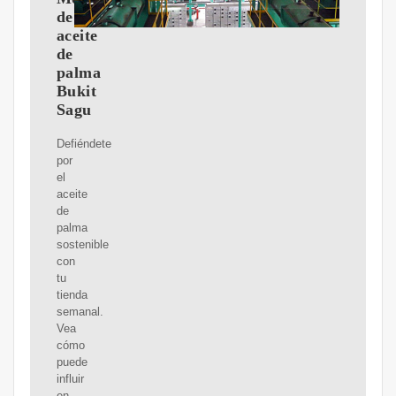
de
aceite
de
palma
Bukit
Sagu
Defiéndete
por
el
aceite
de
palma
sostenible
con
tu
tienda
semanal.
Vea
cómo
puede
influir
en