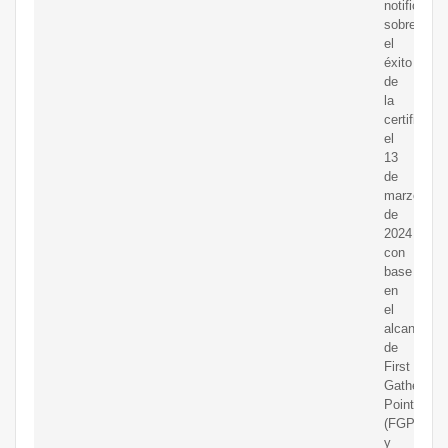
notificado
sobre
el
éxito
de
la
certificaci
el
13
de
marzo
de
2024
con
base
en
el
alcance
de
First
Gathering
Points
(FGP)
y