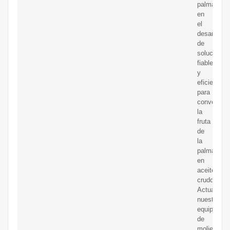
palma
en
el
desarrollo
de
soluciones
fiables
y
eficientes
para
convertir
la
fruta
de
la
palma
en
aceite
crudo.
Actualmen
nuestro
equipo
de
molienda