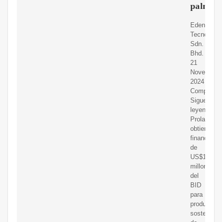
palma
Edenor
Tecnología
Sdn.
Bhd.
21
November
2024
Compartir
Sigue
leyendo
Prolade
obtiene
financiami
de
US$15
millones
del
BID
para
producción
sostenible