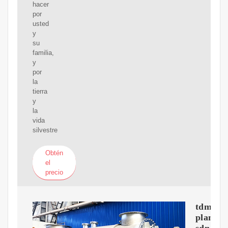
hacer
por
usted
y
su
familia,
y
por
la
tierra
y
la
vida
silvestre
Obtén
el
precio
tdm
plantac
sdn.