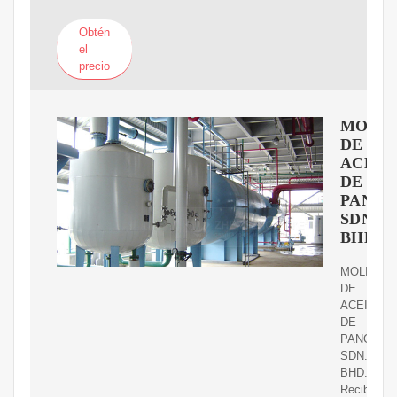
Obtén
el
precio
MOLI
DE
ACEIT
DE
PANG
SDN.
BHD.
MOLINOS
DE
ACEITE
DE
PANGKOR
SDN.
BHD.
Recibe