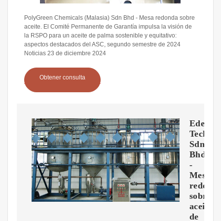
PolyGreen Chemicals (Malasia) Sdn Bhd - Mesa redonda sobre
aceite. El Comité Permanente de Garantía impulsa la visión de
la RSPO para un aceite de palma sostenible y equitativo:
aspectos destacados del ASC, segundo semestre de 2024
Noticias 23 de diciembre 2024
Obtener consulta
Edenor
Technol
Sdn.
Bhd.
-
Mesa
redond
sobre
aceite
de