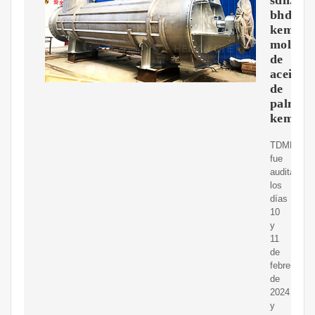
bhd
kemam
molino
de
aceite
de
palma
kemam
TDMP
fue
auditado
los
días
10
y
11
de
febrero
de
2024
y