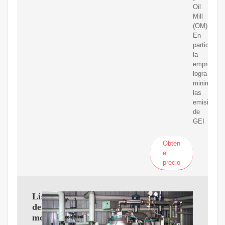
Oil
Mill
(OM).
En
particular,
la
empresa
logra
minimizar
las
emisiones
de
GEI
Obtén
el
precio
Lista
de
molinos