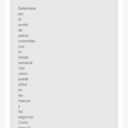
Defiéndete
por
el
aceite
de
palma
sostenible
con
tu
tienda
semanal.
Vea
cómo
puede
influir
en
las
marcas
y
los
negocios.
Como
peque?