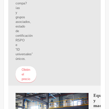
compa?
ías
y
grupos
asociados,
estado
de
certificación
RSPO
e
“ID
universales”
únicos.
Obtén
el
precio
Equipo
y
maquin