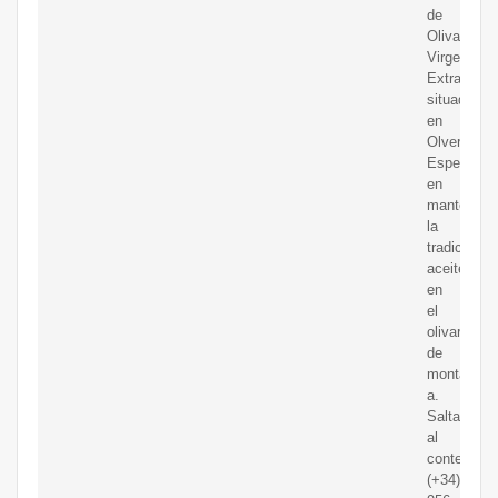
de
Oliva
Virgen
Extra
situada
en
Olvera.
Especializ
en
mantener
la
tradición
aceitera
en
el
olivar
de
monta?
a.
Saltar
al
contenido
(+34)