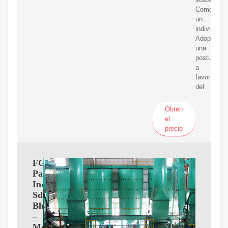
Como
un
individuo
Adopte
una
postura
a
favor
del
Obtén
el
precio
FGV
Palm
Industries
Sdn
Bhd
–
Molino