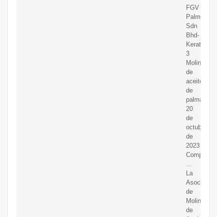
FGV
PalmIndust
Sdn
Bhd-
Keratong
3
Molino
de
aceite
de
palma
20
de
octubre
de
2023
Compartir
...
La
Asociación
de
Molinos
de