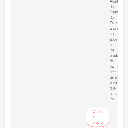
Aceite
de
Palma
de
Tailandia
anuncia
su
apoyo
a
los
productore
de
palma
aceitera
tailandese
para
que
alcancen
los
Obtén
el
precio