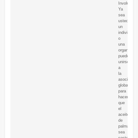
Involucrad
Ya
sea
usted
un
individuo
o
una
organizaci
puede
unirse
a
la
asociación
global
para
hacer
que
el
aceite
de
palma
sea
sostenible.