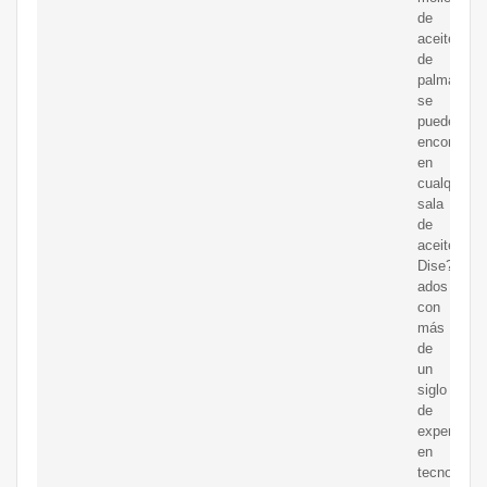
de
aceite
de
palma
se
puede
encontrar
en
cualquier
sala
de
aceite.
Dise?
ados
con
más
de
un
siglo
de
experienci
en
tecnología