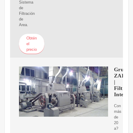
Sistema
de
Filtración
de
Area.
Obtén
el
precio
Grupo
ZARA
|
Filtrac
Integra
Con
más
de
20
a?