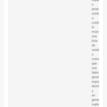
o
productos
similares,
a
continuaci
le
mostramo
una
lista
de
vendedore
o
comerciali
que
son
fabricantes
(productore
exportador
distribuido
y
en
general
suplidores