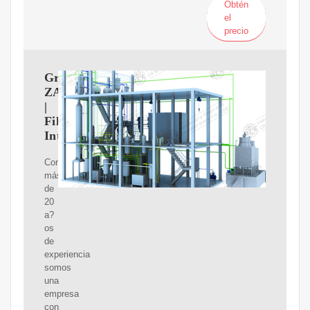
Obtén
el
precio
Grupo
ZARA
|
Filtración
Integral
Con
más
de
20
a?
os
de
experiencia
somos
una
empresa
con