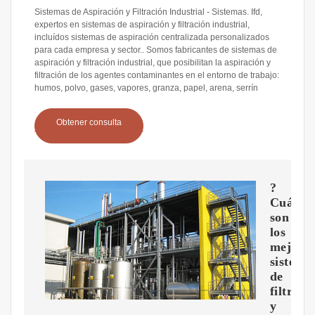
Sistemas de Aspiración y Filtración Industrial - Sistemas. Ifd,
expertos en sistemas de aspiración y filtración industrial,
incluídos sistemas de aspiración centralizada personalizados
para cada empresa y sector.. Somos fabricantes de sistemas de
aspiración y filtración industrial, que posibilitan la aspiración y
filtración de los agentes contaminantes en el entorno de trabajo:
humos, polvo, gases, vapores, granza, papel, arena, serrín
Obtener consulta
?
Cuáles
son
los
mejore
sistema
de
filtrado
y