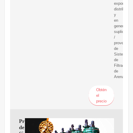
exportador
distribuido
y
en
general
suplidores
/
proveedor
de
Sistema
de
Filtración
de
Arena.
Obtén
el
precio
Proveedores
de