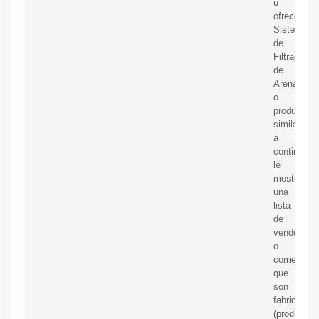
u
ofrece
Sistema
de
Filtración
de
Arena
o
productos
similares,
a
continuaci
le
mostramo
una
lista
de
vendedore
o
comerciali
que
son
fabricantes
(productore