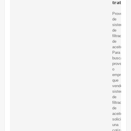
tratami
Proveedor
de
sistemas
de
filtrado
de
aceite.
Para
buscar
proveedor
o
empresas
que
venden
sistemas
de
filtrado
de
aceite,
solicitar
una
cotización