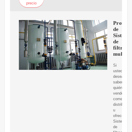
precio
Proveed
de
Sistema
de
filtraci
multim
Si
usted
desea
saber
quién
vende,
comerciali
distribuye
u
ofrece
Sistema
de