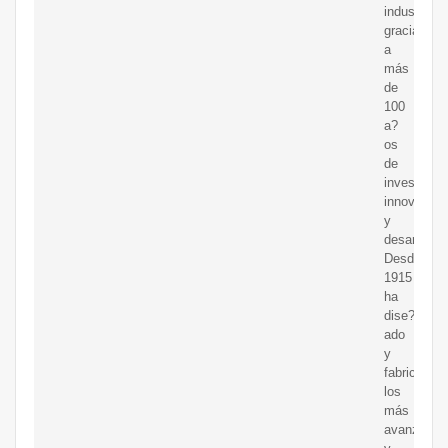
industrial
gracias
a
más
de
100
a?
os
de
investigaci
innovación
y
desarrollo.
Desde
1915
ha
dise?
ado
y
fabricado
los
más
avanzados