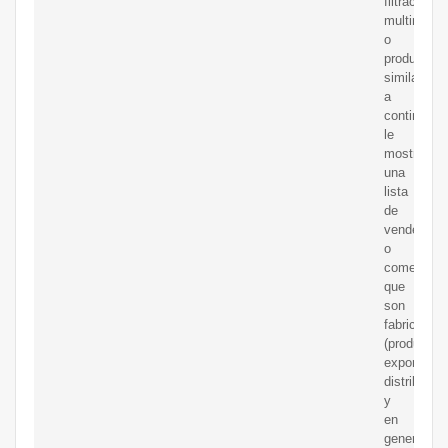
filtración
multimedia
o
productos
similares,
a
continuaci
le
mostramo
una
lista
de
vendedore
o
comerciali
que
son
fabricantes
(productore
exportador
distribuido
y
en
general