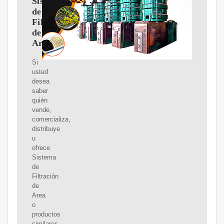
Sistema
de
Filtración
de
Area
Si
usted
desea
saber
quién
vende,
comercializa,
distribuye
u
ofrece
Sistema
de
Filtración
de
Area
o
productos
similares,