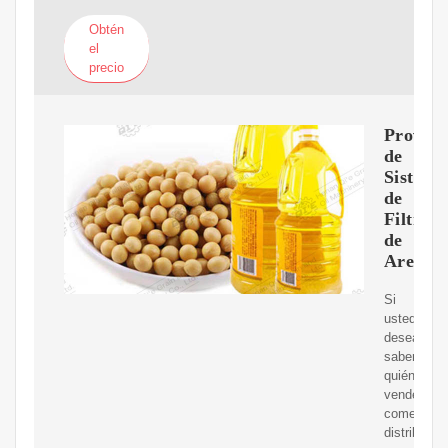
Obtén
el
precio
Proveed
de
Sistema
de
Filtrac
de
Arena
Si
usted
desea
saber
quién
vende,
comerciali
distribuye