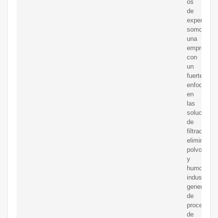
os
de
experienci
somos
una
empresa
con
un
fuerte
enfoque
en
las
soluciones
de
filtración;
eliminamo
polvo
y
humo
industrial
generados
de
procesos
de