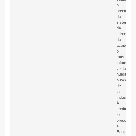
o
precio
de
sistemas
de
filtrado
de
aceite
o
más
informació
visite
nuestro
buscador
de
la
industria.
A
continuaci
le
presentam
a
Equipos