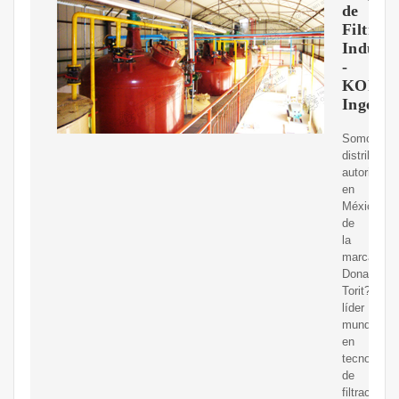
de
Filtrac
Industr
-
KOP
Ingenie
Somos
distribuido
autorizado
en
México
de
la
marca
Donaldson
Torit?
líder
mundial
en
tecnología
de
filtración