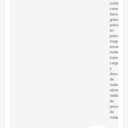
soldadura,
corte
láser,
granallado,
pintura
en
polvo,
maquinado
envasado,
molienda,
transporte,
carga
y
descarga
de
materiales;
eliminamo
neblina
de
procesos
de
maquinado