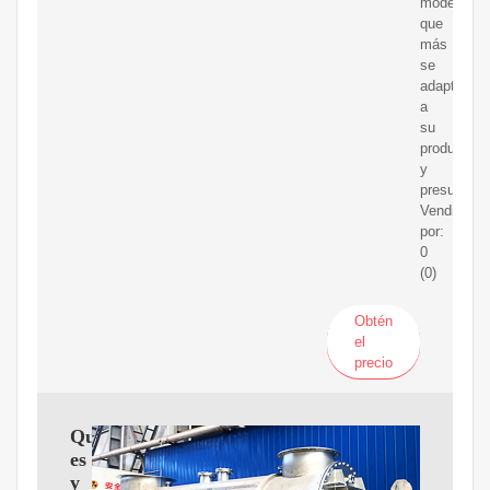
modelo
que
más
se
adapte
a
su
producción
y
presupuest
Vendido
por:
0
(0)
Obtén
el
precio
Qué
es
y