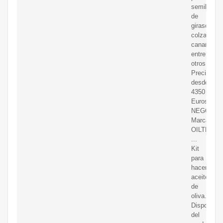
semillas
de
girasol,
colza,
canamo,
entre
otros.
Precio
desde
4350
Euros
NEGOCIA
Marca
OILTECH.
...
Kit
para
hacer
aceite
de
oliva.
Disponem
del