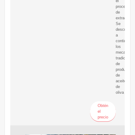
el
proceso
de
extracción.
Se
describirán
a
continuaci
los
mecanism
tradicional
de
producción
de
aceite
de
oliva
Obtén
el
precio