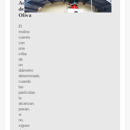
Aceite
de
Oliva
El
molino
cuenta
con
una
criba
de
un
diámetro
determinado;
cuando
las
partículas
lo
alcanzan,
pasan,
si
no,
siguen