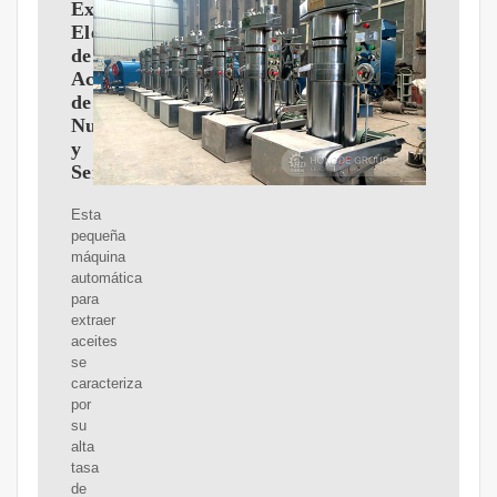
Extractor
Eléctrico
de
Aceites
de
Nueces
y
Semillas
Esta
pequeña
máquina
automática
para
extraer
aceites
se
caracteriza
por
su
alta
tasa
de