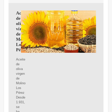
Aceite
de
oliva
virgen
de
Molino
Los
Pérez
Aceite
de
oliva
virgen
de
Molino
Los
Pérez
Desde
1.931,
se
ha