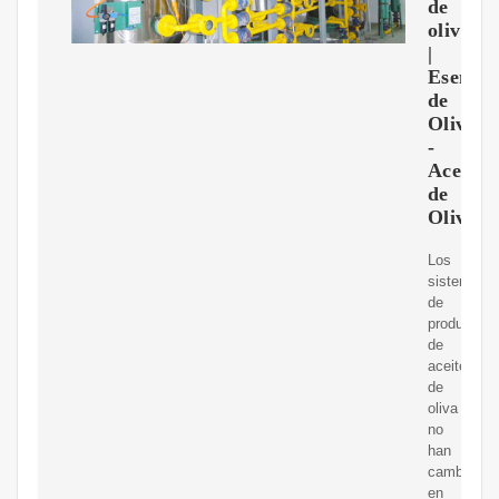
de
oliva
|
Esencia
de
Olivo
-
Aceite
de
Oliva
Los
sistemas
de
producción
de
aceite
de
oliva
no
han
cambiado
en