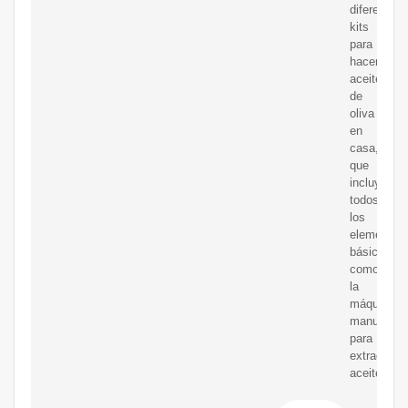
diferentes
kits
para
hacer
aceite
de
oliva
en
casa,
que
incluyen
todos
los
elementos
básicos
como
la
máquina
manual
para
extraer
aceite