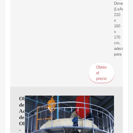
Dimension
(LxAnxAl):
210
x
160
x
170
cm,
adecuadas
para
Obtén
el
precio
Obtención
del
Aceite
de
Oliva
-