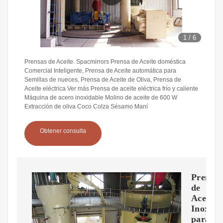
1
/
6
Prensas de Aceite. Spacmirrors Prensa de Aceite doméstica
Comercial Inteligente, Prensa de Aceite automática para
Semillas de nueces, Prensa de Aceite de Oliva, Prensa de
Aceite eléctrica Ver más Prensa de aceite eléctrica frío y caliente
Máquina de acero inoxidable Molino de aceite de 600 W
Extracción de oliva Coco Colza Sésamo Maní
Obtener consulta
Prensas
de
Acero
Inoxida
para