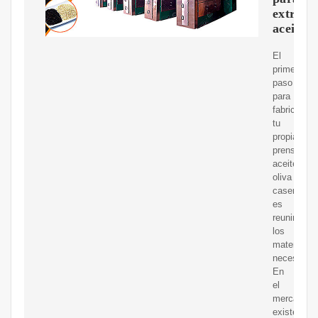
extraer
aceite
El
primer
paso
para
fabricar
tu
propia
prensa
aceite
oliva
casera
es
reunir
los
materiales
necesarios
En
el
mercado
existen