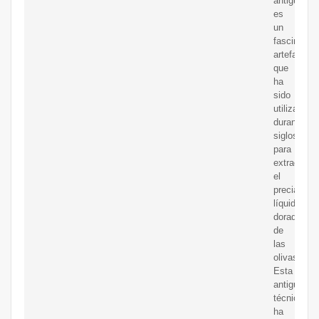
antigua
es
un
fascinante
artefacto
que
ha
sido
utilizado
durante
siglos
para
extraer
el
preciado
líquido
dorado
de
las
olivas.
Esta
antigua
técnica
ha