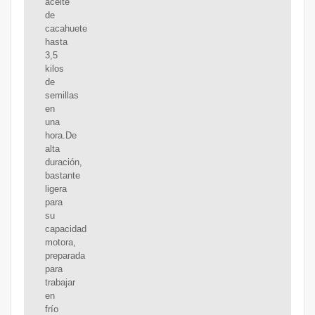
aceite
de
cacahuete
hasta
3,5
kilos
de
semillas
en
una
hora.De
alta
duración,
bastante
ligera
para
su
capacidad
motora,
preparada
para
trabajar
en
frío