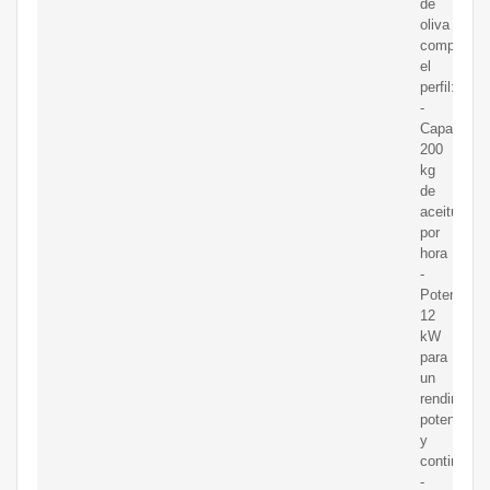
de
oliva
completan
el
perfil:
-
Capacidad
200
kg
de
aceitunas
por
hora
-
Potencia:
12
kW
para
un
rendimient
potente
y
continuo
-