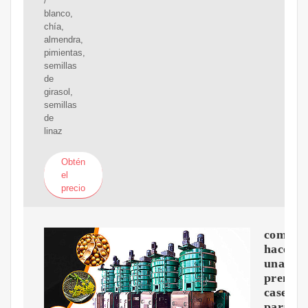
/
blanco,
chía,
almendra,
pimientas,
semillas
de
girasol,
semillas
de
linaz
Obtén
el
precio
como
hacer
una
prensa
casera
para