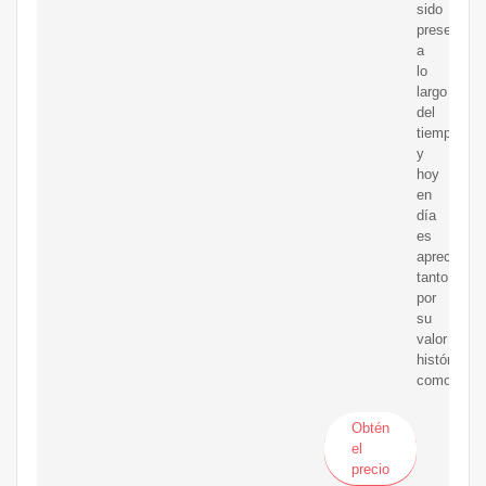
sido
preservada
a
lo
largo
del
tiempo,
y
hoy
en
día
es
apreciada
tanto
por
su
valor
histórico
como
Obtén
el
precio