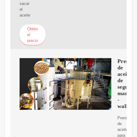
sacar
el
aceite
Obtén
el
precio
Prensa
de
aceite
de
segund
mano
-
wallap
Prensa
de
aceite
para