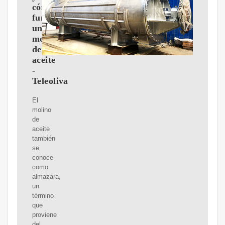
cómo
funciona
un
molino
de
aceite
-
Teleoliva
El
molino
de
aceite
también
se
conoce
como
almazara,
un
término
que
proviene
del