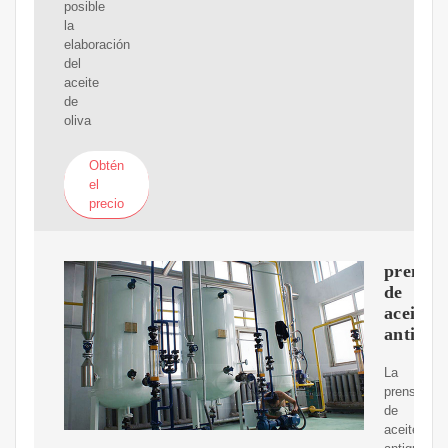
posible
la
elaboración
del
aceite
de
oliva
Obtén
el
precio
prensa
de
aceite
antigua
La
prensa
de
aceite