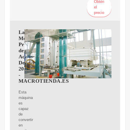
Obtén
el
precio
Las
Mejores
Prensas
de
Aceite
De
2025
-
MACROTIENDA.ES
Esta
máquina
es
capaz
de
convertir
en