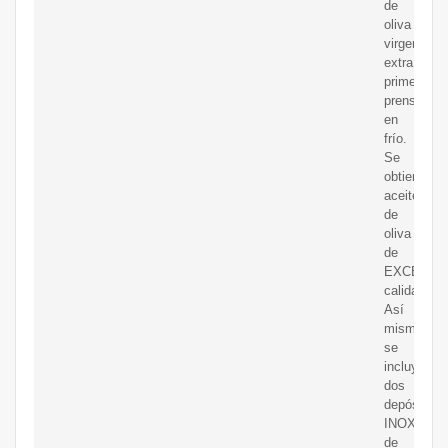
de
oliva
virgen
extra
primera
prensada
en
frío.
Se
obtiene
aceite
de
oliva
de
EXCELEN
calidad.
Así
mismo
se
incluyen
dos
depósitos
INOX
de