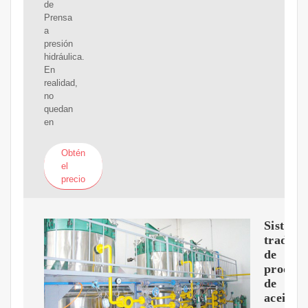
de
Prensa
a
presión
hidráulica.
En
realidad,
no
quedan
en
Obtén
el
precio
Sistema
tradici
de
producc
de
aceite