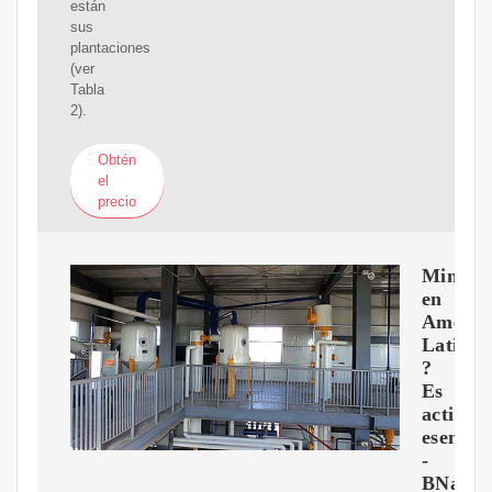
están
sus
plantaciones
(ver
Tabla
2).
Obtén
el
precio
Minerí
en
Améric
Latina:
?
Es
activid
esencia
-
BNamer