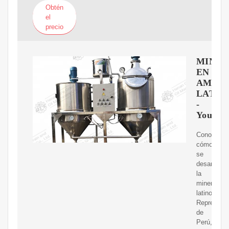
Obtén
el
precio
MINER
EN
AMéRI
LATIN
-
YouTub
Conoce
cómo
se
desarrolla
la
minería
latinoamer
Represent
de
Perú,