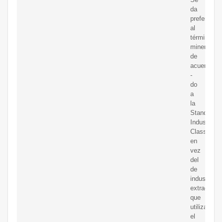
da
preferencia
al
término
minería,
de
acuer
-
do
a
la
Standard
Industrial
Classificati
en
vez
del
de
industrias
extractivas
que
utiliza
el