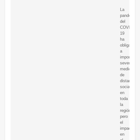
La
pandemia
del
COVID-
19
ha
obligado
a
imponer
severas
medidas
de
distanciam
social
en
toda
la
región,
pero
el
impacto
en