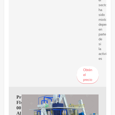
el
sector
ha
sido
mixto,
dependien
en
parte
de
si
la
actividad
es
Obtén
el
precio
Pro-
Fls-
001
Alineamiento