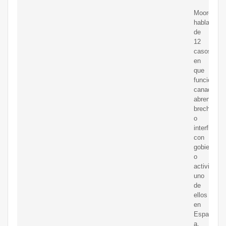
Moore
habla
de
12
casos
en
que
funcionari
canadiens
abren
brecha
o
interfieren
con
gobiernos
o
activistas,
uno
de
ellos
en
Espa?
a,