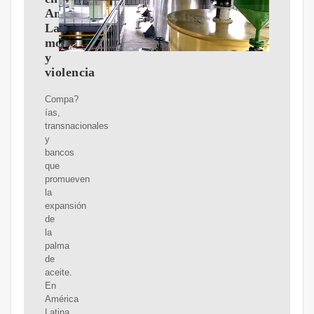
América
Latina:
monocultivo
y
violencia
Compa?
ías,
transnacionales
y
bancos
que
promueven
la
expansión
de
la
palma
de
aceite.
En
América
Latina,