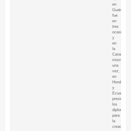
en
Guatemala
fue
en
tres
ocasiones,
y
en
la
Canadá
misma
una
vez;
en
Honduras
y
Ecuador
presionaro
los
diplomátic
para
la
creación