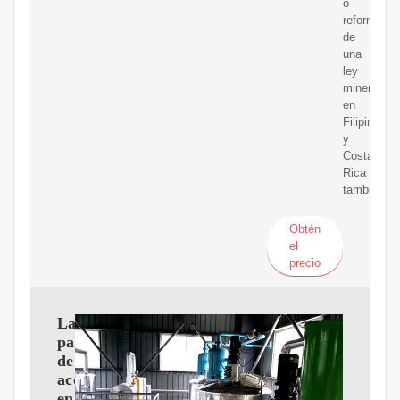
o
reformas
de
una
ley
minera;
en
Filipinas
y
Costa
Rica
también
Obtén
el
precio
La
palma
de
aceite
en