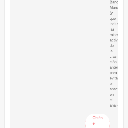
Banco
Mundial
(y
que
incluye
las
mismas
actividade
de
la
clasifica-
ción
anterior),
para
evitar
el
anacronis
en
el
análi-
Obtén
el