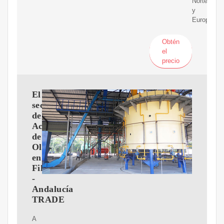
Norte
y
Europa;
Obtén
el
precio
El
sector
del
Aceite
de
Oliva
en
Filipinas
-
Andalucía
TRADE
A