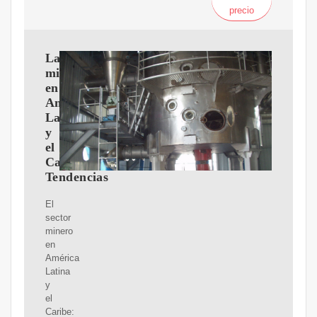
precio
La
minería
en
América
Latina
y
el
Caribe:
Tendencias
El
sector
minero
en
América
Latina
y
el
Caribe: