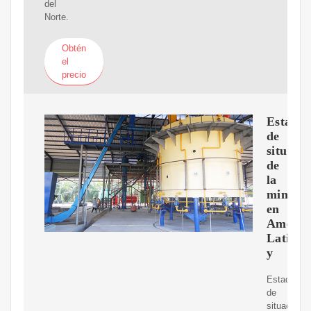
del
Norte.
Obtén
el
precio
Estado
de
situaci
de
la
minería
en
Améric
Latina
y
Estado
de
situación