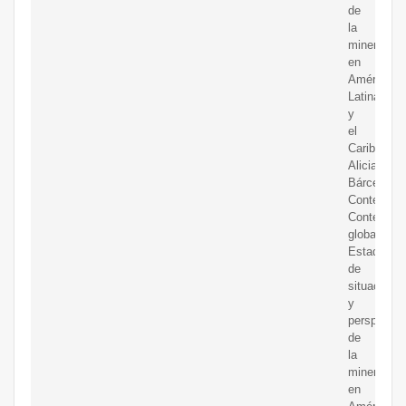
de
la
minería
en
América
Latina
y
el
Caribe
Alicia
Bárcena
Contenido
Contexto
global
Estado
de
situación
y
perspectiv
de
la
minería
en