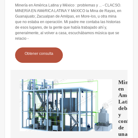
Minería en América Latina y México : problemas y ... - CLACSO.
MINERíA EN AMéRICA LATINA Y MéXICO la Mina de Rayas, en
Guanajuato; Zacualpan de Amilpas, en More-los, u otra mina
que no estaba en operación. Mi padre me contaba las historias
de esos lugares, de la gente que había trabajado ahí y,
generalmente, al volver a casa, escuchábamos música que se
relacio -
Obtener consulta
Minerí
en
Améric
Latina:
debates
y
conflict
de
una