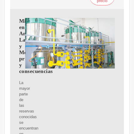
precio
Minería
en
América
Latina
y
México:
problemas
y
consecuencias
La
mayor
parte
de
las
reservas
conocidas
se
encuentran
en