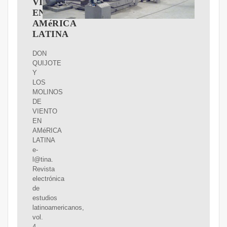
VIENTO
EN
AMéRICA
LATINA
DON
QUIJOTE
Y
LOS
MOLINOS
DE
VIENTO
EN
AMéRICA
LATINA
e-
l@tina.
Revista
electrónica
de
estudios
latinoamericanos,
vol.
4,