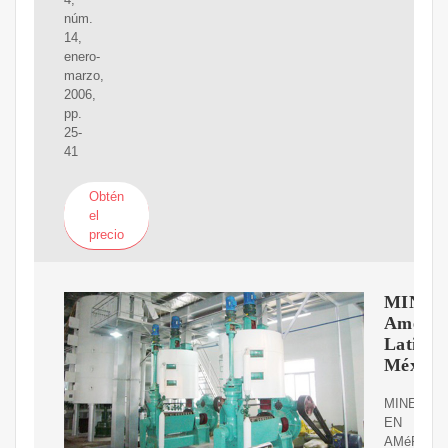
núm.
14,
enero-
marzo,
2006,
pp.
25-
41
Obtén
el
precio
MINER
Améric
Latina
México
MINERíA
EN
AMéRICA