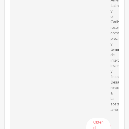
América
Latina
y
el
Caribe:
reservas,
comercio,
precios
y
términos
de
intercambi
inversion
y
fiscalidad.
Desafios
respecto
a
la
sostenibili
ambiental.
Obtén
el