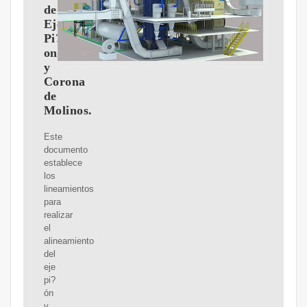
de
Eje
Pi?
on
y
Corona
de
Molinos.
Este
documento
establece
los
lineamientos
para
realizar
el
alineamiento
del
eje
pi?
ón
y