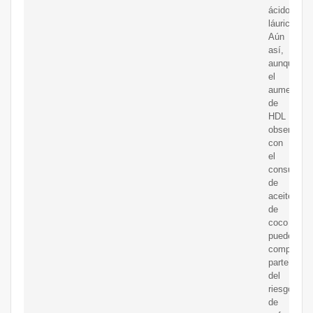
ácido
láurico.
Aún
así,
aunque
el
aumento
de
HDL
observado
con
el
consumo
de
aceite
de
coco
puede
compensar
parte
del
riesgo
de