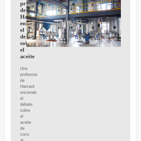
profesora
de
Harvard
enciende
el
debate
sobre
el
aceite
Una
profesora
de
Harvard
enciende
el
debate
sobre
el
aceite
de
coco
al