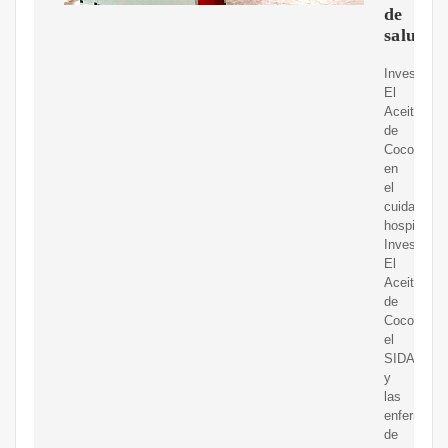
de
salud
Investigaci
El
Aceite
de
Coco
en
el
cuidado
hospitalari
Investigaci
El
Aceite
de
Coco,
el
SIDA
y
las
enfermeda
de