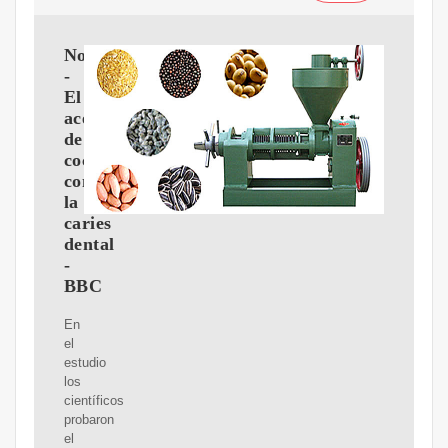
Noticias
-
El
aceite
de
coco
combate
la
caries
dental
-
BBC
En
el
estudio
los
científicos
probaron
el