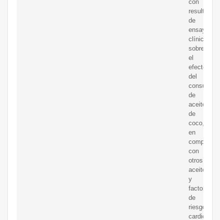
con
resultados
de
ensayos
clínicos
sobre
el
efecto
del
consumo
de
aceite
de
coco,
en
comparaci
con
otros
aceites
y
factores
de
riesgo
cardiovascu