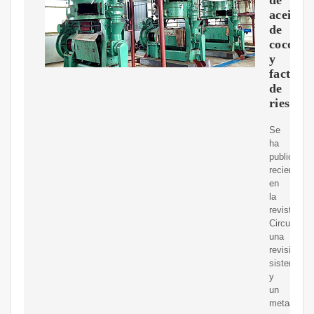
aceite
de
coco
y
factore
de
riesgo
Se
ha
publicado
recienteme
en
la
revista
Circulation
una
revisión
sistemátic
y
un
metaanális