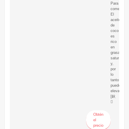
Para
comenzar
El
aceite
de
coco
es
rico
en
grasas
saturadas
y,
por
lo
tanto,
puede
elevar
[鈥

Obtén
el
precio