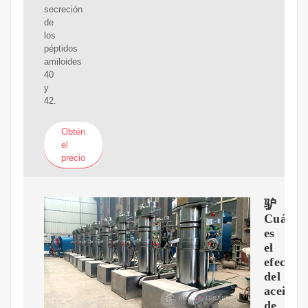
secreción
de
los
péptidos
amiloides
40
y
42.
Obtén
el
precio
驴
Cuál
es
el
efecto
del
aceite
de