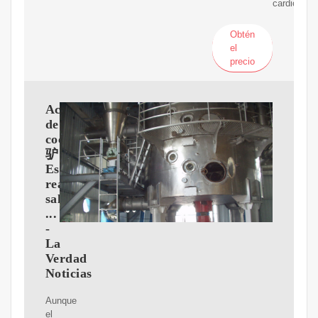
cardiovasc
Obtén
el
precio
Aceite
de
coco:
驴
Es
realmente
saludable
...
-
La
Verdad
Noticias
Aunque
el