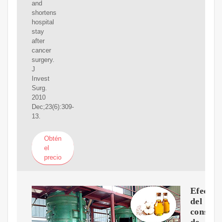
and
shortens
hospital
stay
after
cancer
surgery.
J
Invest
Surg.
2010
Dec;23(6):309-
13.
Obtén
el
precio
Efecto
del
consum
de