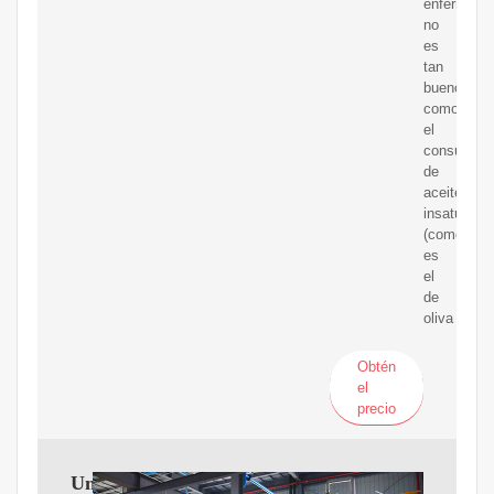
enfermeda
no
es
tan
bueno
como
el
consumo
de
aceites
insaturado
(como
es
el
de
oliva
Obtén
el
precio
Una