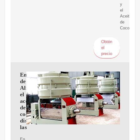
y
el
Aceite
de
Coco
Obtén
el
precio
Enfermedad
de
Alzheimer:
el
aceite
de
coco
disminuye
las
En