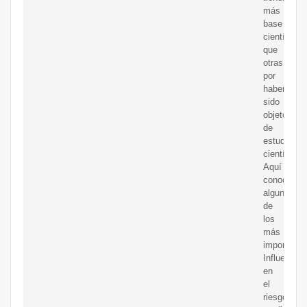
más
base
científica
que
otras,
por
haber
sido
objeto
de
estudios
científicos.
Aquí
conocerem
algunos
de
los
más
importante
Influencia
en
el
riesgo