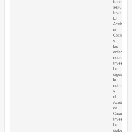
transmisió
sexual;
Investigaci
El
Aceite
de
Coco
y
las
enfermeda
neurológic
Investigaci
La
digestión,
la
nutrición
y
el
Aceite
de
Coco;
Investigaci
La
diabetes