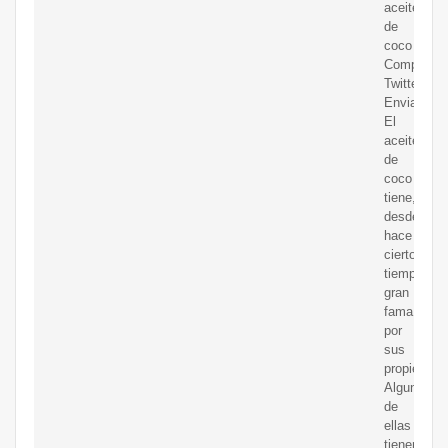
aceite
de
coco
Compartir
Twitter
Enviar.
El
aceite
de
coco
tiene,
desde
hace
cierto
tiempo,
gran
fama
por
sus
propiedade
Algunas
de
ellas
tienen