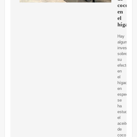
coco
en
el
hígado
Hay
algunas
investigac
sobre
su
efecto
en
el
hígado,
en
especial
se
ha
estudiado
el
aceite
de
coco