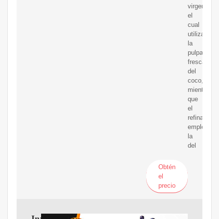
virgen,
el
cual
utiliza
la
pulpa
fresca
del
coco,
mientras
que
el
refinado
emplea
la
del
Obtén
el
precio
Investigación