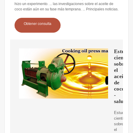
hizo un experimento. ... las investigaciones sobre el aceite de
coco están aún en su fase más temprana. ... Principales noticias.
Obtener consulta
Estudio
científi
sobre
el
aceite
de
coco
-
salud.i
Estudios
científicos
sobre
el