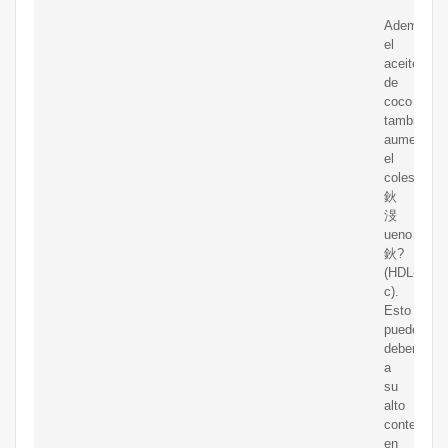
Además,
el
aceite
de
coco
también
aumenta
el
colesterol
鈥
渂
ueno
鈥?
(HDL-
c).
Esto
puede
deberse
a
su
alto
contenido
en