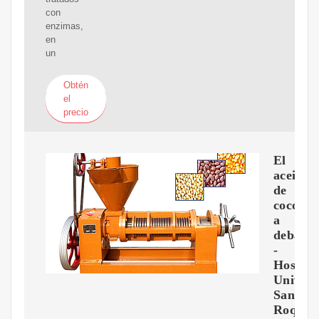
con
enzimas,
en
un
Obtén
el
precio
El
aceite
de
coco
a
debate
-
Hospita
Univers
San
Roque