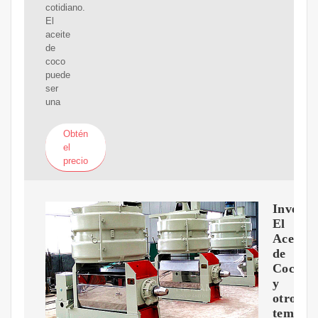
cotidiano.
El
aceite
de
coco
puede
ser
una
Obtén
el
precio
Investi
El
Aceite
de
Coco
y
otros
temas