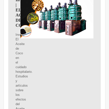
|
EL
ACEITE
DE
COCO
Investigación:
El
Aceite
de
Coco
en
el
cuidado
hospitalario.
Estudios
y
artículos
sobre
los
efectos
del
Aceite