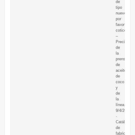
de
tipo
nuevo
por
favor
cotice
–
Precio
de
la
prensa
de
aceite
de
coco
y
de
la
línea.
9/4/2020
·
Catálogo
de
fabricantes