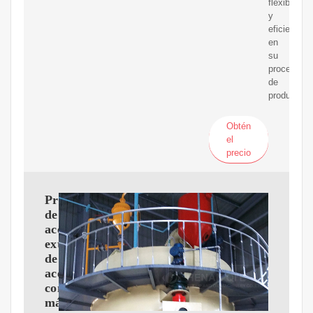
flexibilidad
y
eficiencia
en
su
proceso
de
producción
Obtén
el
precio
Prensa
de
aceite,
extractor
de
aceite
comestible,
máquina