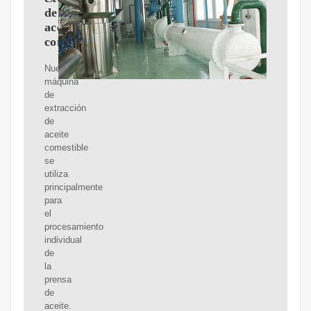
de
aceite
comestible
Nuestra
máquina
de
extracción
de
aceite
comestible
se
utiliza
principalmente
para
el
procesamiento
individual
de
la
prensa
de
aceite.