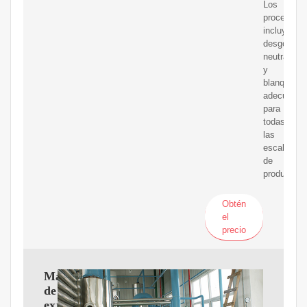
Los
procesos
incluyen
desgomado
neutralizac
y
blanqueo,
adecuados
para
todas
las
escalas
de
producción
Obtén
el
precio
Máquina
de
extracción