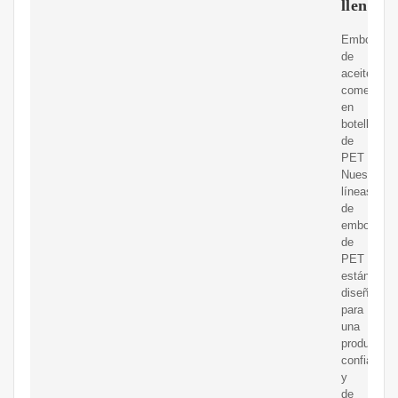
llenado
Embotella
de
aceite
comestible
en
botella
de
PET
Nuestras
líneas
de
embotellad
de
PET
están
diseñadas
para
una
producción
confiable
y
de