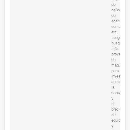
de
calidad
del
aceite
comestible
etc.
Luego,
busque
más
proveedor
de
máquinas
para
investigar,
comparar
la
calidad
y
el
precio
del
equipo
y