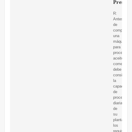
Press
R:
Antes
de
comprar
una
máquina
para
procesar
aceite
comestible
debe
considerar
la
capacidad
de
procesami
diaria
de
su
planta,
los
requisitos