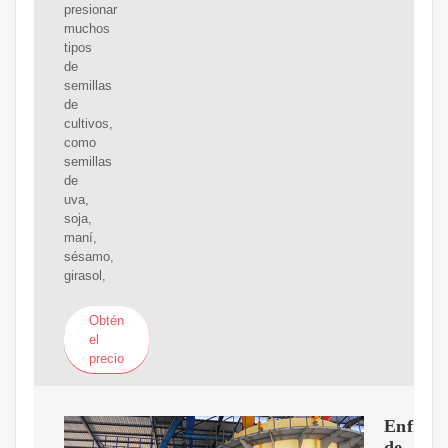
presionar
muchos
tipos
de
semillas
de
cultivos,
como
semillas
de
uva,
soja,
maní,
sésamo,
girasol,
Obtén
el
precio
Enfriad
de