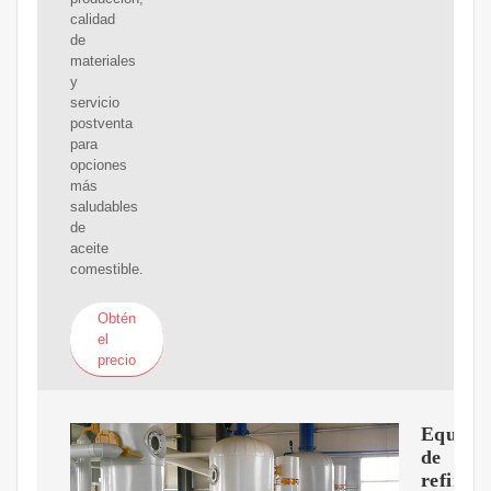
calidad
de
materiales
y
servicio
postventa
para
opciones
más
saludables
de
aceite
comestible.
Obtén
el
precio
Equipo
de
refinac