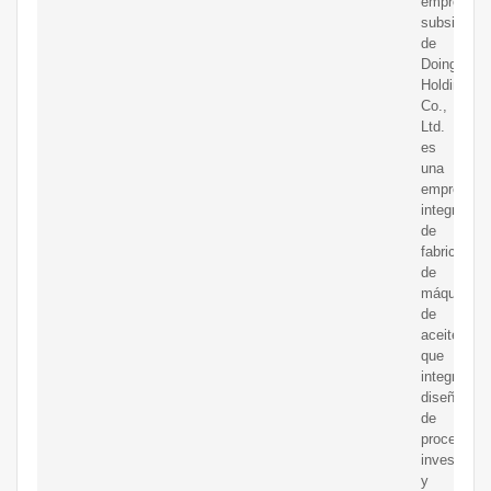
empresas
subsidiaria
de
Doing
Holdings
Co.,
Ltd.
es
una
empresa
integral
de
fabricación
de
máquinas
de
aceite
que
integra
diseño
de
procesos,
investigac
y