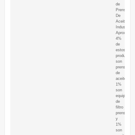
de
Prensa
De
Aceite
Industrial.
Aproximad
4%
de
estos
productos
son
prensas
de
aceite,
1%
son
equipo
de
filtro
prensa
y
1%
son