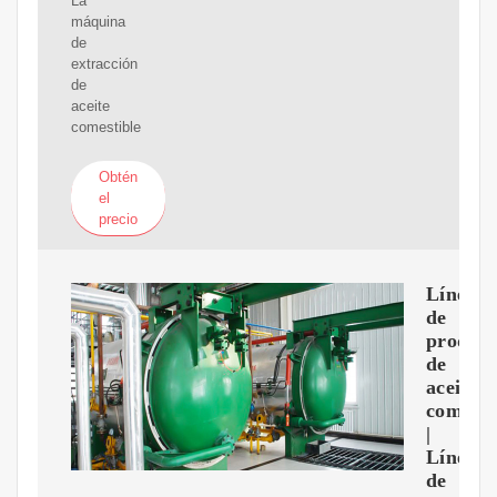
La
máquina
de
extracción
de
aceite
comestible
Obtén
el
precio
Línea
de
producc
de
aceite
comesti
|
Línea
de