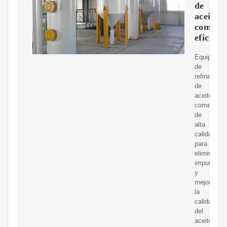
de
aceite
comesti
eficient
Equipo
de
refinación
de
aceite
comestible
de
alta
calidad
para
eliminar
impurezas
y
mejorar
la
calidad
del
aceite.