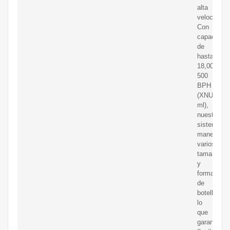
alta
velocidad.
Con
capacidad
de
hasta
18,000
500
BPH
(XNUMX
ml),
nuestros
sistemas
manejan
varios
tamaños
y
formas
de
botellas,
lo
que
garantiza