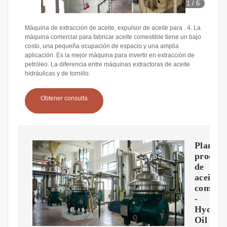
1
/
6
Máquina de extracción de aceite, expulsor de aceite para . 4. La
máquina comercial para fabricar aceite comestible tiene un bajo
costo, una pequeña ocupación de espacio y una amplia
aplicación. Es la mejor máquina para invertir en extracción de
petróleo. La diferencia entre máquinas extractoras de aceite
hidráulicas y de tornillo.
Obtener consulta
Planta
procesa
de
aceite
comesti
-
Hydraul
Oil