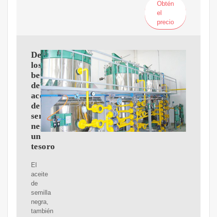
Obtén
el
precio
Descubre
los
beneficios
del
aceite
de
semillas
negras:
un
tesoro
El
aceite
de
semilla
negra,
también