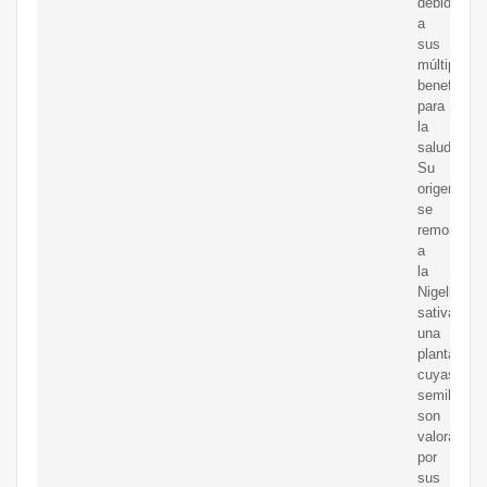
debido
a
sus
múltiples
beneficios
para
la
salud.
Su
origen
se
remonta
a
la
Nigella
sativa,
una
planta
cuyas
semillas
son
valoradas
por
sus