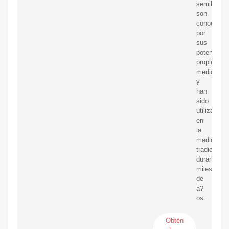
semillas
son
conocidas
por
sus
potentes
propiedade
medicinale
y
han
sido
utilizadas
en
la
medicina
tradicional
durante
miles
de
a?
os.
Obtén