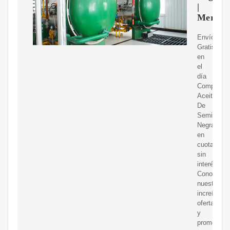
|
Mercad
Envíos
Gratis
en
el
día
Compre
Aceite
De
Semilla
Negra
en
cuotas
sin
interés!
Conozca
nuestras
increíbles
ofertas
y
promocion