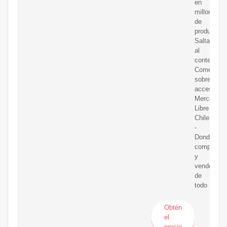
en
millones
de
productos.
Saltar
al
contenido
Comentar
sobre
accesibilid
Mercado
Libre
Chile
-
Donde
comprar
y
vender
de
todo
Obtén
el
precio