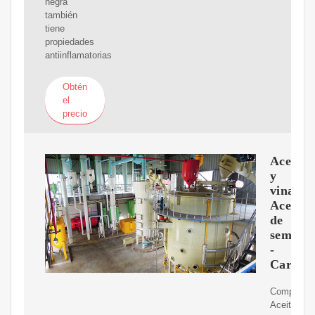
negra
también
tiene
propiedades
antiinflamatorias
Obtén
el
precio
Aceites
y
vinagre
Aceite
de
semilla
-
Carrefo
Comprar
Aceites