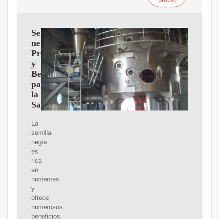
Semilla
negra:
Propiedades
y
Beneficios
para
la
Salud
La
semilla
negra
es
rica
en
nutrientes
y
ofrece
numerosos
beneficios