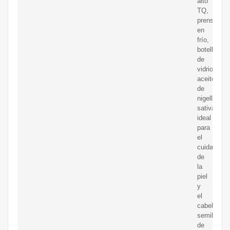
alto
TQ,
prensado
en
frío,
botella
de
vidrio,
aceite
de
nigella
sativa,
ideal
para
el
cuidado
de
la
piel
y
el
cabello,
semillas
de