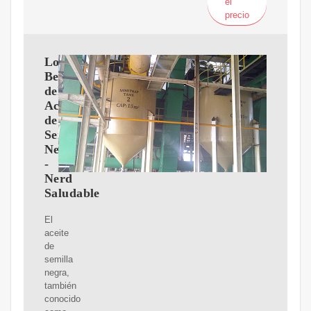
el
precio
Los
Beneficios
del
Aceite
de
Semilla
Negra
-
Nerd
Saludable
El
aceite
de
semilla
negra,
también
conocido