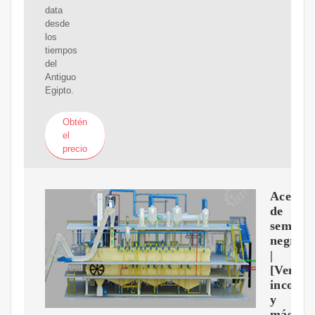
data
desde
los
tiempos
del
Antiguo
Egipto.
Obtén
el
precio
Aceite
de
semilla
negra
|
[Ventaj
inconve
y
más]