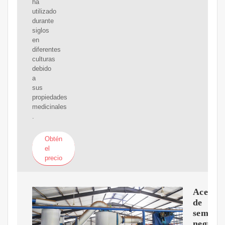
ha
utilizado
durante
siglos
en
diferentes
culturas
debido
a
sus
propiedades
medicinales
.
Obtén
el
precio
Aceite
de
semilla
negra,