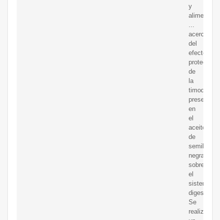
y
alimenticia
...
acerca
del
efecto
protector
de
la
timoquinon
presente
en
el
aceite
de
semilla
negra,
sobre
el
sistema
digestivo.
Se
realizó