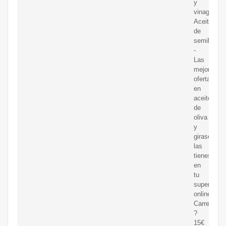
y
vinagres
Aceite
de
semillas
-
Las
mejores
ofertas
en
aceites
de
oliva
y
girasol
las
tienes
en
tu
supermerc
online
Carrefour.
?
15€