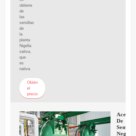
obtiene
de
las
semillas
de
la
planta
Nigella
sativa,
que
es
nativa
Obtén
el
precio
Aceite
De
Semilla
Negra