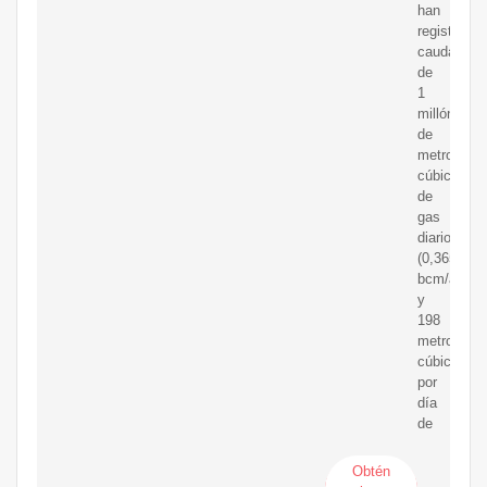
han
registrado
caudales
de
1
millón
de
metros
cúbicos
de
gas
diarios
(0,365
bcm/año),
y
198
metros
cúbicos
por
día
de
Obtén