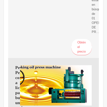
estamos
en
búsqueda
de
01
OPERAD
DE
PR…
Obtén
el
precio
Petro-
Perú
convoca
a
licitación
para
buscar
un