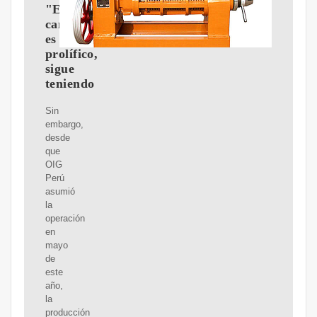
"El
campo
es
prolífico,
sigue
teniendo
Sin
embargo,
desde
que
OIG
Perú
asumió
la
operación
en
mayo
de
este
año,
la
producción