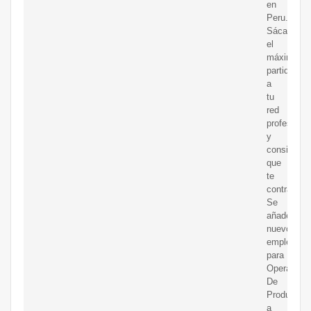
en
Peru.
Sácale
el
máximo
partido
a
tu
red
profesional
y
consigue
que
te
contraten.
Se
añaden
nuevos
empleos
para
Operador
De
Producció
a