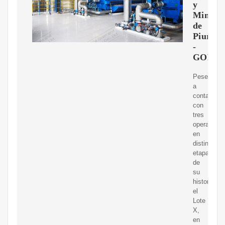
y
Minas
de
Piura
-
GOB.P
Pese
a
contar
con
tres
operadores
en
distintas
etapas
de
su
historia,
el
Lote
X,
en