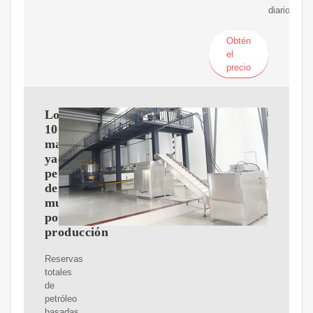
diario.
Obtén
el
precio
Los
10
mayores
yacimientos
petrolíferos
del
mundo
por
producción
Reservas
totales
de
petróleo
basadas