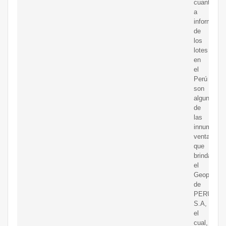
cuanto
a
informació
de
los
lotes
en
el
Perú
son
algunas
de
las
innumerab
ventajas
que
brinda
el
Geoportal
de
PERUPET
S.A,
el
cual,