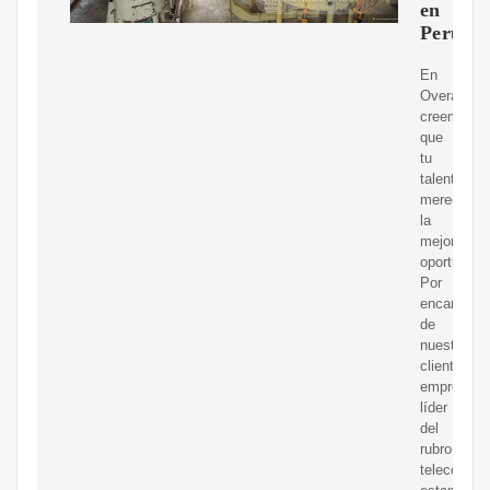
en
Perú
En
Overall
creemos
que
tu
talento
merece
la
mejor
oportunida
Por
encargo
de
nuestro
cliente,
empresa
líder
del
rubro
telecomuni