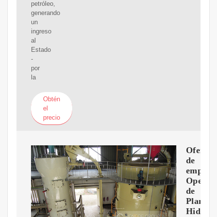
petróleo,
generando
un
ingreso
al
Estado
-
por
la
Obtén
el
precio
Ofertas
de
empleo
Operad
de
Planta
Hidroc