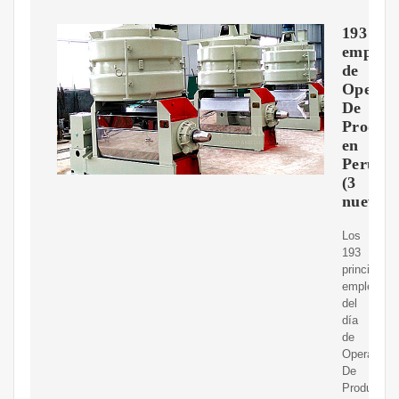
193
empleo
de
Operad
De
Produc
en
Peru
(3
nuevo/s
Los
193
principales
empleos
del
día
de
Operador
De
Producció