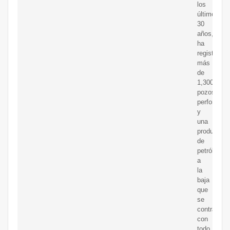
los
últimos
30
años,
ha
registrado
más
de
1,300
pozos
perforados
y
una
producción
de
petróleo
a
la
baja
que
se
contradice
con
todo