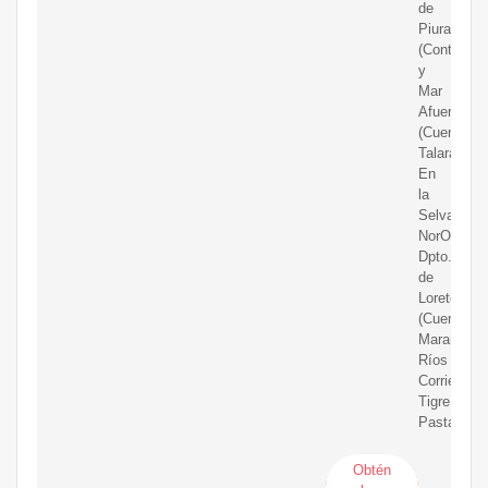
de
Piura
(Continent
y
Mar
Afuera)
(Cuenca
Talara).
En
la
Selva
NorOriental
Dpto.
de
Loreto,
(Cuenca
Marañón:
Ríos
Corrientes,
Tigre,
Pastaza).
Obtén