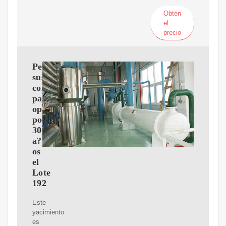
Obtén
el
precio
Petroperú
suscribe
contrato
para
operar
por
30
a?
os
el
Lote
192
Este
yacimiento
es