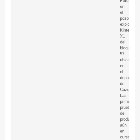
Perú
en
el
pozo
exploratori
Kinteroni
X1
del
bloque
57,
ubicado
en
el
departame
de
Cuzco.
Las
primeras
pruebas
de
producción
aún
en
curso,