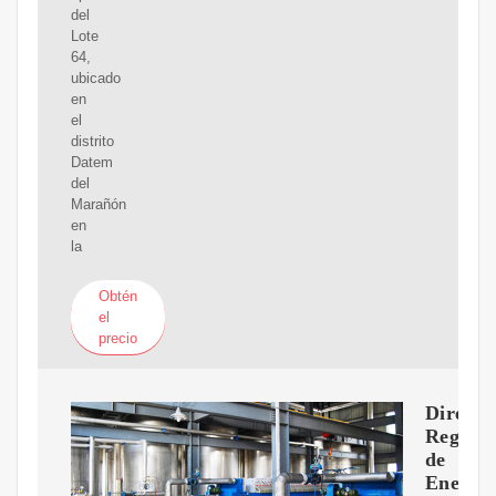
del
Lote
64,
ubicado
en
el
distrito
Datem
del
Marañón
en
la
Obtén
el
precio
Direcci
Regiona
de
Energí