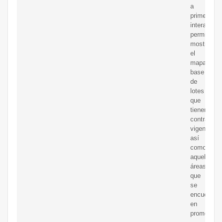
a
primera
interacción
permite
mostrar
el
mapa
base
de
lotes
que
tienen
contratos
vigentes,
así
como
aquellas
áreas
que
se
encuentran
en
promoción