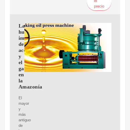
el
precio
Las
huellas
imborrables
del
aceite
y
el
gas
en
la
Amazonía
El
mayor
y
más
antiguo
de