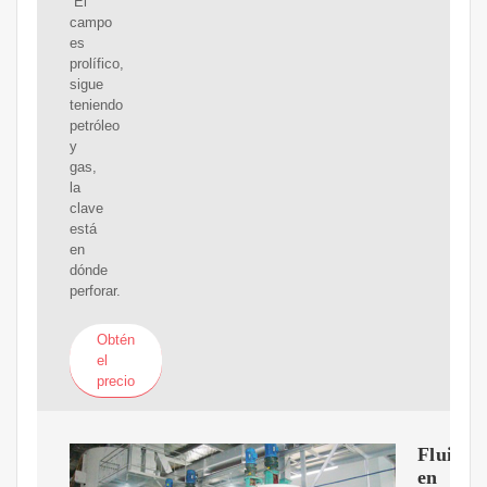
“El
campo
es
prolífico,
sigue
teniendo
petróleo
y
gas,
la
clave
está
en
dónde
perforar.
Obtén
el
precio
Fluidos
en