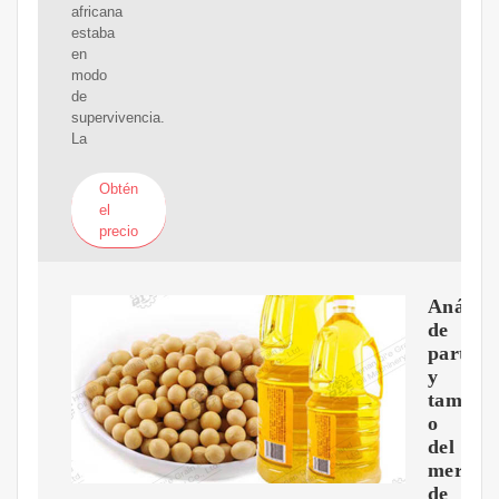
africana
estaba
en
modo
de
supervivencia.
La
Obtén
el
precio
Análisi
de
partici
y
tama?
o
del
mercad
de