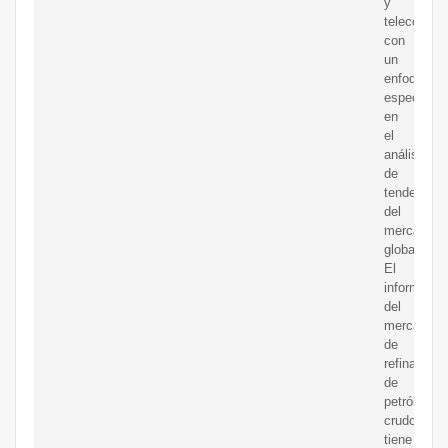
y
telecomuni
con
un
enfoque
especial
en
el
análisis
de
tendencias
del
mercado
global.
El
informe
del
mercado
de
refinación
de
petróleo
crudo
tiene