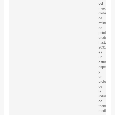
del
mercado
global
de
refinación
de
petróleo
crudo
hasta
2031"
es
un
estudio
especializ
y
en
profundida
de
la
industria
de
tecnología,
medios