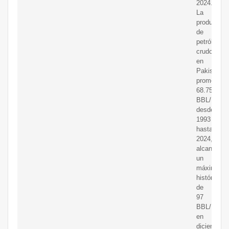
2024.
La
producción
de
petróleo
crudo
en
Pakistán
promedió
68.75
BBL/D/1K
desde
1993
hasta
2024,
alcanzand
un
máximo
histórico
de
97
BBL/D/1K
en
diciembre