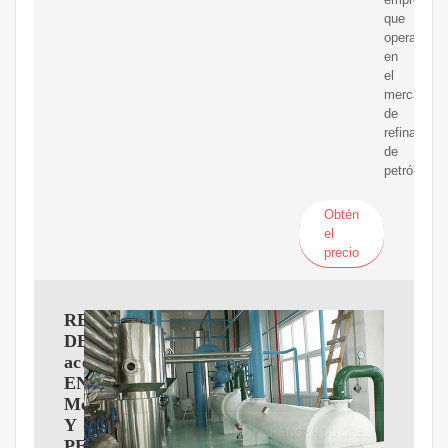
que
operan
en
el
mercado
de
refinación
de
petróleo.
Obtén
el
precio
REFINACIóN
DE
aceite
EN
MéXICO
Y
PERSPECTIVA