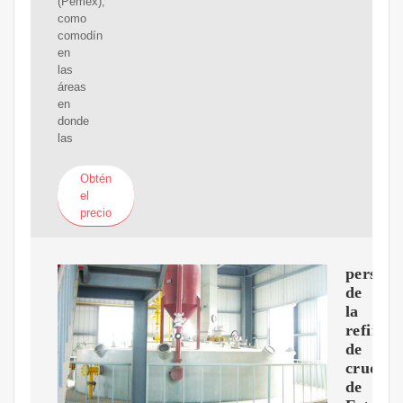
(Pemex),
como
comodín
en
las
áreas
en
donde
las
Obtén
el
precio
perspec
de
la
refinerí
de
crudo
de