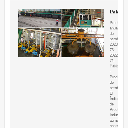
Pakistá
Producció
anual
de
petróleo;
2023:
73:
2022:
71:
Pakistán
-
Producció
de
petróleo
El
Índice
de
Producció
Industrial
aumenta
hasta