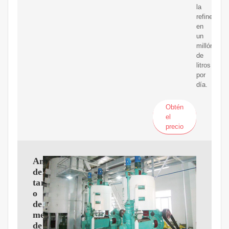
la
refinería
en
un
millón
de
litros
por
día.
Obtén
el
precio
Análisis
del
tama?
o
del
mercado
de