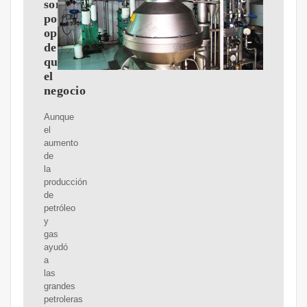
son
poco
optimistas
de
que
el
negocio
Aunque
el
aumento
de
la
producción
de
petróleo
y
gas
ayudó
a
las
grandes
petroleras