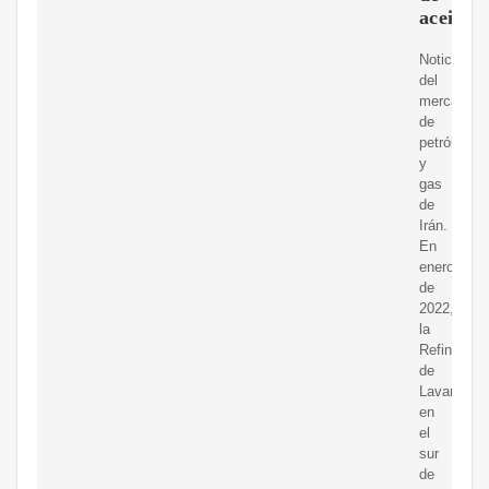
aceite
Noticias
del
mercado
de
petróleo
y
gas
de
Irán.
En
enero
de
2022,
la
Refinería
de
Lavan,
en
el
sur
de