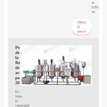
el
8,8%
en
Obtén
el
precio
Perspectivas
de
la
Refinación
del
aceite
para
2024
En
India,
la
capacidad