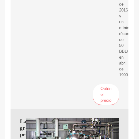
de
2016
y
un
mínimo
récord
de
50
BBL/D/1K
en
abril
de
1999.
Obtén
el
precio
Las
grandes
petroleras