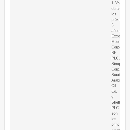
1.3%
durante
los
próximos
5
años.
Exxon
Mobil
Corporatio
BP
PLC,
Sinopec
Corp.,
Saudi
Arabian
Oil
Co.
y
Shell
PLC
son
las
principales
empresas