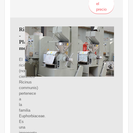
el
precio
Ricino
-
Plantas
medicinales
El
ricino
(nombre
científico
Ricinus
communis)
pertenece
a
la
familia
Euphorbiaceae.
Es
una
imponente