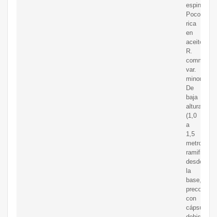
espinas.
Poco
rica
en
aceite.
R.
communis
var.
minor:
De
baja
altura
(1,0
a
1,5
metros),
ramificada
desde
la
base,
precoz,
con
cápsulas
dehiscente