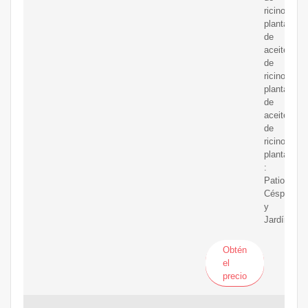
ricino,
planta
de
aceite
de
ricino,
planta
de
aceite
de
ricino,
planta
:
Patio,
Césped
y
Jardín
Obtén
el
precio