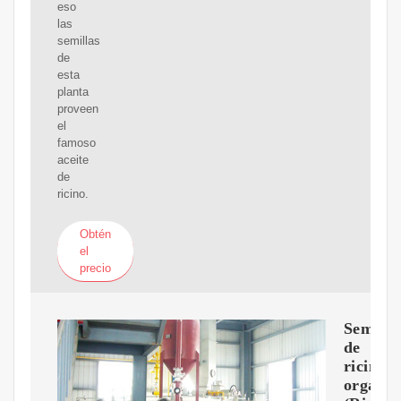
eso
las
semillas
de
esta
planta
proveen
el
famoso
aceite
de
ricino.
Obtén
el
precio
Semilla
de
ricino
orgánic