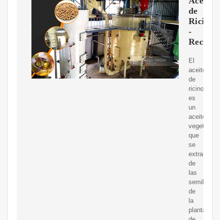
Aceite
de
Ricino
-
Recett
El
aceite
de
ricino
es
un
aceite
vegetal
que
se
extrae
de
las
semillas
de
la
planta
de