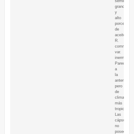
semillas
grandes
y
alto
porcentaje
de
aceite.
R.
communis
var.
inermis:
Parecida
a
la
anterior
pero
de
clima
más
tropical.
Las
cápsulas
no
poseen