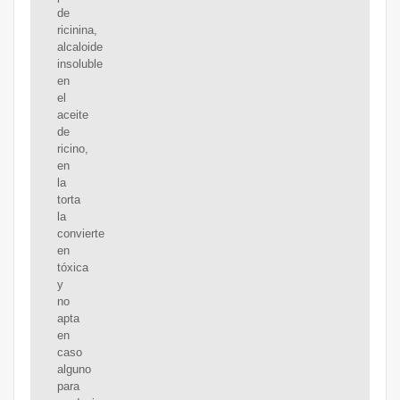
de
ricinina,
alcaloide
insoluble
en
el
aceite
de
ricino,
en
la
torta
la
convierte
en
tóxica
y
no
apta
en
caso
alguno
para