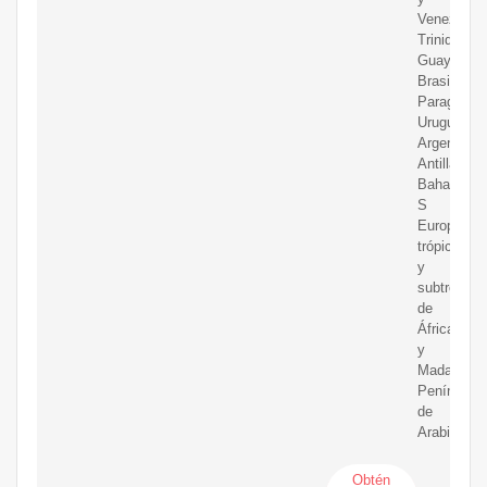
Venezuela,
Trinidad,
Guayanas,
Brasil,
Paraguay,
Uruguay,
Argentina,
Antillas,
Bahamas,
S
Europa,
trópicos
y
subtrópico
de
África
y
Madagasca
Península
de
Arabia
Obtén