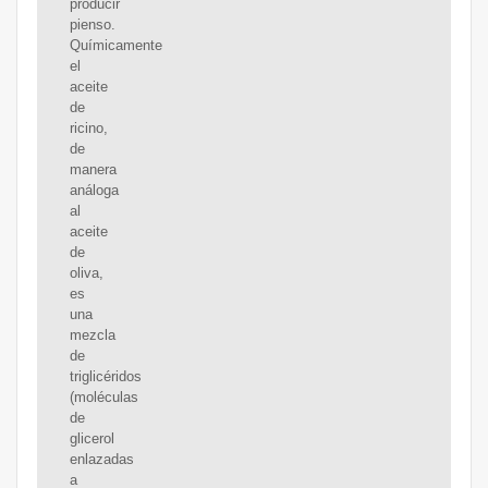
producir
pienso.
Químicamente
el
aceite
de
ricino,
de
manera
análoga
al
aceite
de
oliva,
es
una
mezcla
de
triglicéridos
(moléculas
de
glicerol
enlazadas
a