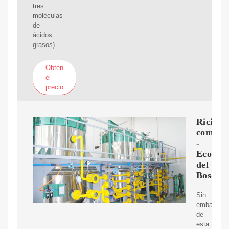
tres
moléculas
de
ácidos
grasos).
Obtén
el
precio
Ricinus
commun
-
Ecos
del
Bosque
Sin
embargo,
de
esta