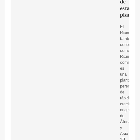
de
esta
planta
El
Ricino,
también
conocido
como
Ricinus
communis,
es
una
planta
perenne
de
rápido
crecimient
originaria
de
África
y
Asia.
“El