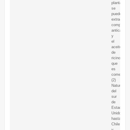
planta
se
pueden
extraer
compuesto
anticancer
y
el
aceite
de
ricino,
que
es
comestible
(2)
Naturaliza
del
sur
de
Estados
Unidos
hasta
Chile
y