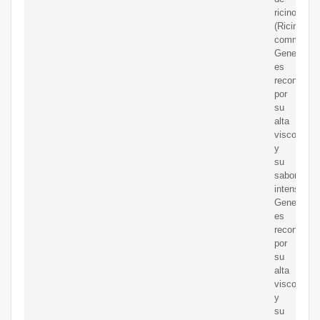
ricino
(Ricinus
communis)
Generalme
es
reconocido
por
su
alta
viscosidad
y
su
sabor
intenso.
Generalme
es
reconocido
por
su
alta
viscosidad
y
su