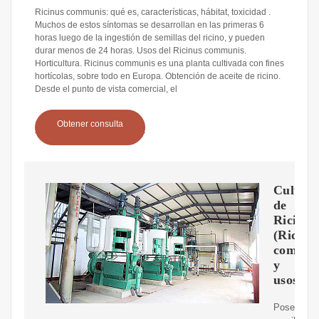
Ricinus communis: qué es, características, hábitat, toxicidad .
Muchos de estos síntomas se desarrollan en las primeras 6
horas luego de la ingestión de semillas del ricino, y pueden
durar menos de 24 horas. Usos del Ricinus communis.
Horticultura. Ricinus communis es una planta cultivada con fines
hortícolas, sobre todo en Europa. Obtención de aceite de ricino.
Desde el punto de vista comercial, el
Obtener consulta
Cultivo
de
Ricino
(Ricinu
comuni
y
usos.ar
Posee