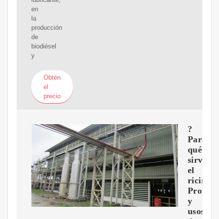
en
la
producción
de
biodiésel
y
Obtén
el
precio
?
Para
qué
sirve
el
ricino?
Propie
y
usos