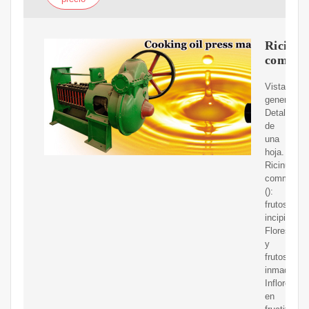
Ricinus
commun
Vista
general.
Detalle
de
una
hoja.
Ricinus
communis
():
frutos
incipientes
Flores
y
frutos
inmaduros.
Inflorescen
en