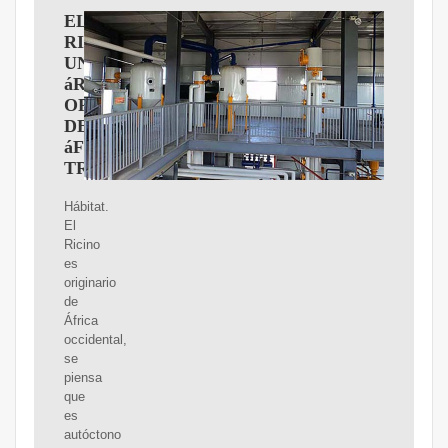
EL
RICINO,
UN
áRBOL
ORIGINARIO
DE
áFRICA
TROPICAL
Hábitat.
El
Ricino
es
originario
de
África
occidental,
se
piensa
que
es
autóctono