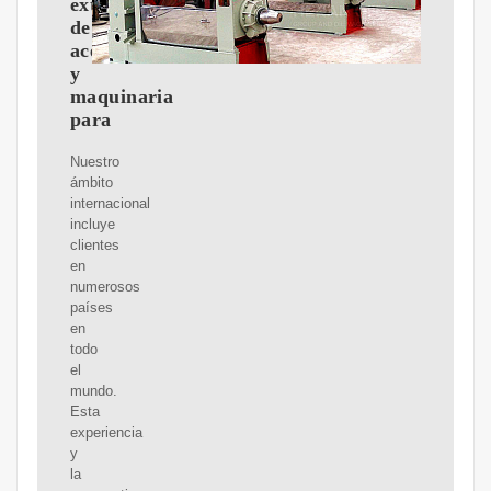
extracción
de
aceite
y
maquinaria
para
Nuestro
ámbito
internacional
incluye
clientes
en
numerosos
países
en
todo
el
mundo.
Esta
experiencia
y
la