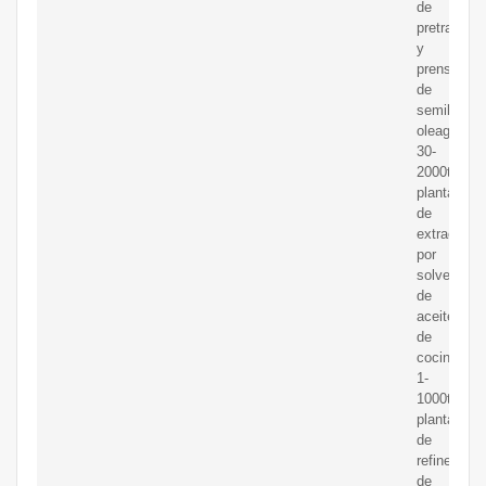
de
pretratami
y
prensado
de
semillas
oleaginosa
30-
2000tpd
planta
de
extracción
por
solvente
de
aceite
de
cocina;
1-
1000tpd
planta
de
refinería
de