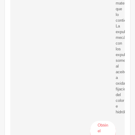
materiales
que
lo
contienen.
La
expulsión
mecánica
con
los
expulsores
somete
al
aceite
a
oxidación,
fijación
del
color
e
hidrólisis.
Obtén
el