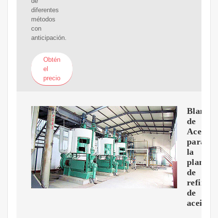
de
diferentes
métodos
con
anticipación.
Obtén
el
precio
Blanqu
de
Aceite
para
la
planta
de
refinerí
de
aceite