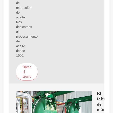
de
extracción
de
aceite.
Nos
dedicamos
al
procesamiento
de
aceite
desde
1990.
Obtén
el
precio
El
fabrica
de
máquin