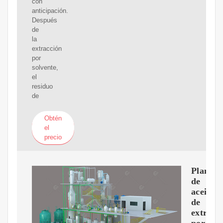
con
anticipación.
Después
de
la
extracción
por
solvente,
el
residuo
de
Obtén
el
precio
Planta
de
aceite
de
extracc
por