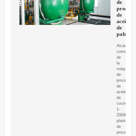
de
procesa
de
aceite
de
palma
Alcance
comercial
de
la
máquina
de
procesami
de
aceite
de
cocina:
1-
2000tpd
planta
de
procesami