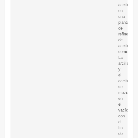
aceite
en
una
planta
de
refinería
de
aceite
comestible
La
arcilla
y
el
aceite
se
mezclan
en
el
vacío
con
el
fin
de