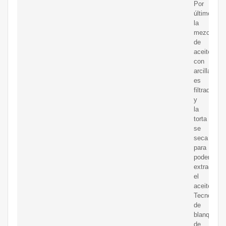
Por
último,
la
mezcla
de
aceite
con
arcilla
es
filtrada
y
la
torta
se
seca
para
poder
extraer
el
aceite.
Tecnología
de
blanquead
de