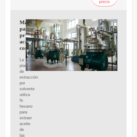
precio
Maquina
para
procesar
aceite
comestible
La
planta
de
extracción
por
solvente
utiliza
N-
hexano
para
extraer
aceite
de
las