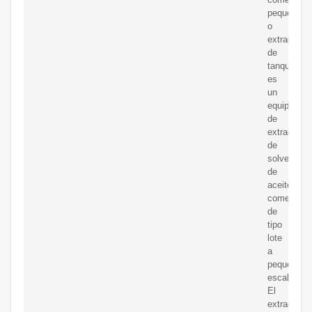
pequeño
o
extractor
de
tanque
es
un
equipo
de
extracción
de
solvente
de
aceite
comestible
de
tipo
lote
a
pequeña
escala.
El
extractor