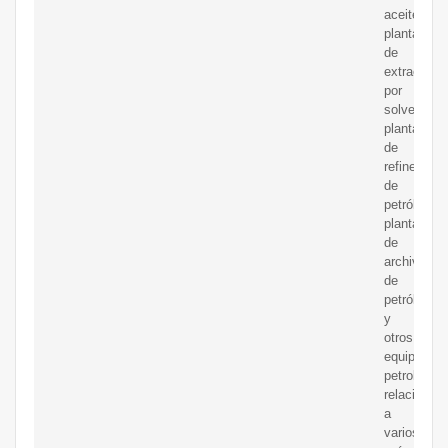
aceite,
plantas
de
extracción
por
solventes,
plantas
de
refinería
de
petróleo,
plantas
de
archivo
de
petróleo
y
otros
equipos
petroleros
relacionad
a
varios