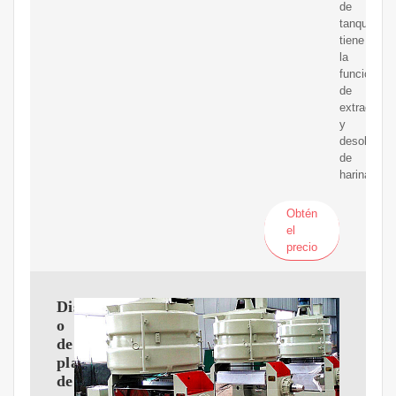
de
tanque
tiene
la
función
de
extracción
y
desolventi
de
harina.
Obtén
el
precio
Dise?
o
de
plantas
de