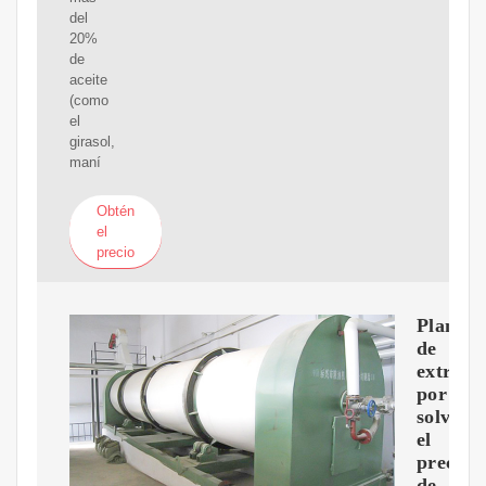
del
20%
de
aceite
(como
el
girasol,
maní
Obtén
el
precio
Planta
de
extracc
por
solvent
el
precio
de