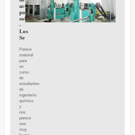
aceite
por
solvente
-
Los
Se
Parece
material
para
un
curso
de
estudiantes
de
ingeniería
química
y
nos
parece
una
muy