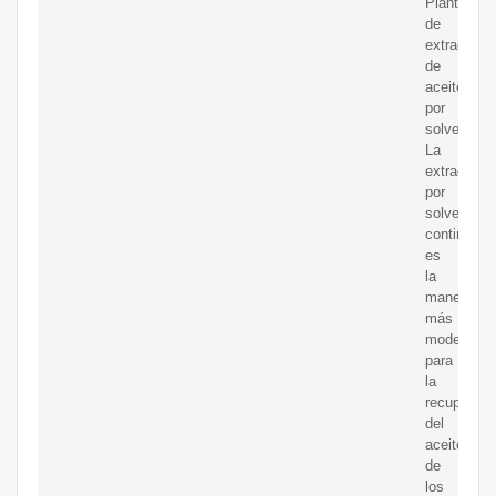
Planta
de
extracción
de
aceites
por
solventes
La
extracción
por
solvente
continua
es
la
manera
más
moderna
para
la
recuperaci
del
aceite
de
los